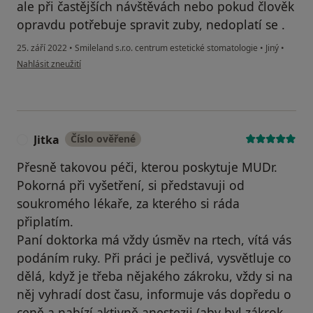
ale při častějších návštěvách nebo pokud člověk
opravdu potřebuje spravit zuby, nedoplatí se .
25. září 2022
•
Smileland s.r.o. centrum estetické stomatologie
•
Jiný
•
podle názoru uživatele Jiří
Nahlásit zneužití
Jitka
Číslo ověřené
J
Přesně takovou péči, kterou poskytuje MUDr.
Pokorná při vyšetření, si představuji od
soukromého lékaře, za kterého si ráda
připlatím.
Paní doktorka má vždy úsměv na rtech, vítá vás
podáním ruky. Při práci je pečlivá, vysvětluje co
dělá, když je třeba nějakého zákroku, vždy si na
něj vyhradí dost času, informuje vás dopředu o
ceně a nabízí aktivně anestezii (aby byl zákrok