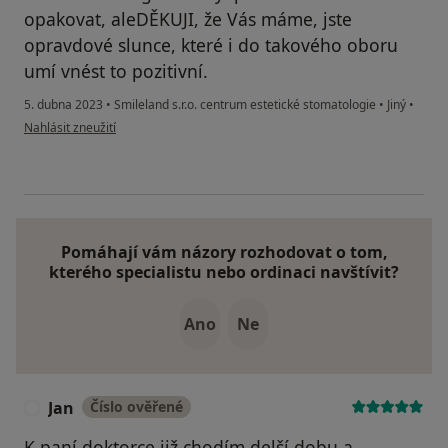
opakovat, aleDĚKUJI, že Vás máme, jste
opravdové slunce, které i do takového oboru
umí vnést to pozitivní.
5. dubna 2023
•
Smileland s.r.o. centrum estetické stomatologie
•
Jiný
•
podle názoru uživatele Lenka Šeráková
Nahlásit zneužití
Pomáhají vám názory rozhodovat o tom,
kterého specialistu nebo ordinaci navštívit?
Ano
Ne
Jan
Číslo ověřené
J
K paní doktorce již chodím delší dobu a