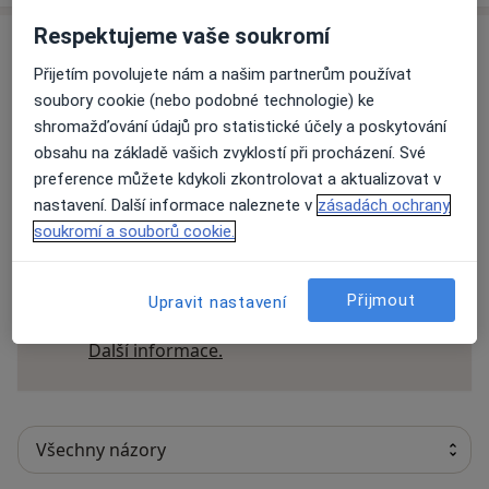
Respektujeme vaše soukromí
Názory
Přijetím povolujete nám a našim partnerům používat
soubory cookie (nebo podobné technologie) ke
Přidejte svůj názor
shromažďování údajů pro statistické účely a poskytování
obsahu na základě vašich zvyklostí při procházení. Své
preference můžete kdykoli zkontrolovat a aktualizovat v
32 názorů
nastavení. Další informace naleznete v
zásadách ochrany
soukromí a souborů cookie.
Recenze pacientů jsou pro nás důležité.
Specialisté nemají možnost zaplatit za
Přijmout
Upravit nastavení
odstranění nebo změnu recenze pacienta.
Další informace o názorech
Další informace.