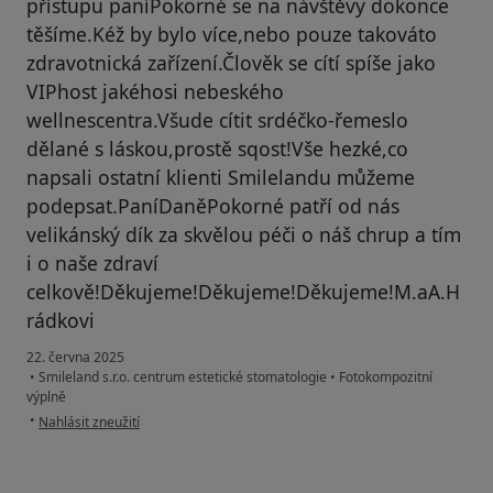
přístupu paníPokorné se na návštěvy dokonce
těšíme.Kéž by bylo více,nebo pouze takováto
zdravotnická zařízení.Člověk se cítí spíše jako
VIPhost jakéhosi nebeského
wellnescentra.Všude cítit srdéčko-řemeslo
dělané s láskou,prostě sqost!Vše hezké,co
napsali ostatní klienti Smilelandu můžeme
podepsat.PaníDaněPokorné patří od nás
velikánský dík za skvělou péči o náš chrup a tím
i o naše zdraví
celkově!Děkujeme!Děkujeme!Děkujeme!M.aA.H
rádkovi
22. června 2025
•
Smileland s.r.o. centrum estetické stomatologie
•
Fotokompozitní
výplně
podle názoru uživatele M.a A. Hrádkovi
•
Nahlásit zneužití