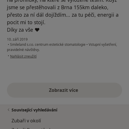
jsme se přestěhovali z Brna 155km daleko,
přesto za ní dál dojíždím... za tu péči, energii a
pocit mi to stojí.
Díky za vše ❤️
10. září 2019
•
Smileland s.r.o. centrum estetické stomatologie
•
Vstupní vyšetření,
pravidelné návštěvy.
podle názoru uživatele Váš účet byl odstraněn
•
Nahlásit zneužití
Zobrazit více
výše uvedené názory
Související vyhledávání
Zubaři v okolí