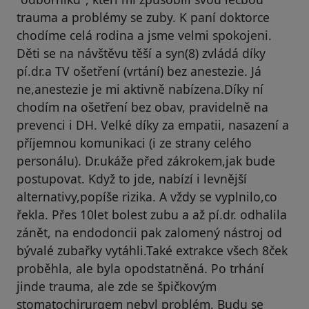
trauma a problémy se zuby. K paní doktorce
chodíme celá rodina a jsme velmi spokojeni.
Děti se na návštěvu těší a syn(8) zvládá díky
pí.dr.a TV ošetření (vrtání) bez anestezie. Já
ne,anestezie je mi aktivně nabízena.Díky ní
chodím na ošetření bez obav, pravidelně na
prevenci i DH. Velké díky za empatii, nasazení a
příjemnou komunikaci (i ze strany celého
personálu). Dr.ukáže před zákrokem,jak bude
postupovat. Když to jde, nabízí i levnější
alternativy,popíše rizika. A vždy se vyplnilo,co
řekla. Přes 10let bolest zubu a až pí.dr. odhalila
zánět, na endodoncii pak zalomený nástroj od
bývalé zubařky vytáhli.Také extrakce všech 8ček
proběhla, ale byla opodstatněná. Po trhání
jinde trauma, ale zde se špičkovým
stomatochirurgem nebyl problém. Budu se