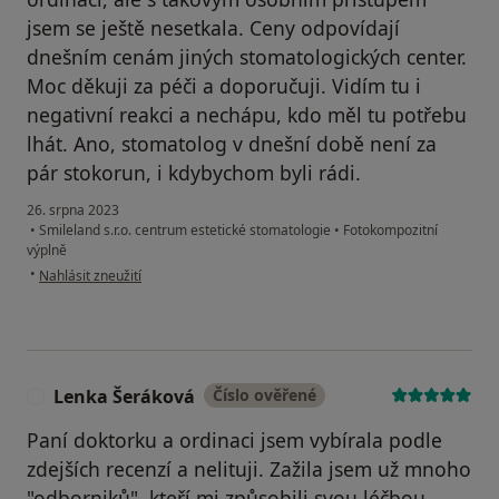
jsem se ještě nesetkala. Ceny odpovídají
dnešním cenám jiných stomatologických center.
Moc děkuji za péči a doporučuji. Vidím tu i
negativní reakci a nechápu, kdo měl tu potřebu
lhát. Ano, stomatolog v dnešní době není za
pár stokorun, i kdybychom byli rádi.
26. srpna 2023
•
Smileland s.r.o. centrum estetické stomatologie
•
Fotokompozitní
výplně
podle názoru uživatele J. Čehovská
•
Nahlásit zneužití
Lenka Šeráková
Číslo ověřené
L
Paní doktorku a ordinaci jsem vybírala podle
zdejších recenzí a nelituji. Zažila jsem už mnoho
"odborniků", kteří mi způsobili svou léčbou