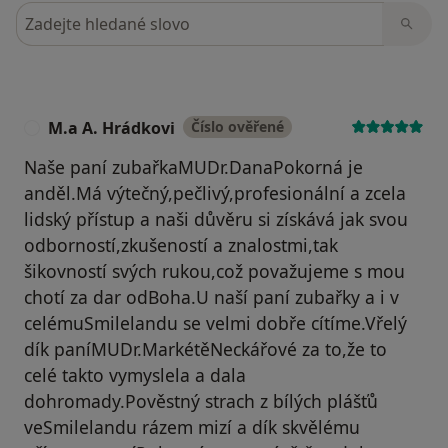
Hledejte v názorech
M.a A. Hrádkovi
Číslo ověřené
M
Naše paní zubařkaMUDr.DanaPokorná je
anděl.Má výtečný,pečlivý,profesionální a zcela
lidský přístup a naši důvěru si získává jak svou
odborností,zkušeností a znalostmi,tak
šikovností svých rukou,což považujeme s mou
chotí za dar odBoha.U naší paní zubařky a i v
celémuSmilelandu se velmi dobře cítíme.Vřelý
dík paníMUDr.MarkétěNeckářové za to,že to
celé takto vymyslela a dala
dohromady.Pověstný strach z bílých plášťů
veSmilelandu rázem mizí a dík skvělému