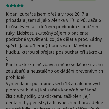
K paní zubařce jsem přešla v roce 2017 a
připadala jsem si jako Alenka v říši divů. Začalo
to úsměvem a srdečným přivítáním s podáním
ruky. Lidskost, skutečný zájem o pacienta,
podrobné vysvětlení, co jde dělat a proč. Žádný
spěch. Jako příjemný bonus vám dá vybrat
hudbu, kterou si přejete poslouchat při zákroku
:)
Paní doktorka mě zbavila mého velkého strachu
ze zubařů a neustálého odkládání preventivních
prohlídek.
Vyměnila mi postupně všech 13 amalgámových
plomb za bílé a já si začala konečně pořádně
čistit zuby (díky praktickému zaškolení její
dentální hygienistky) a hlavně chodit pravidelně
na prohlídky, na které se vyloženě těším. Když