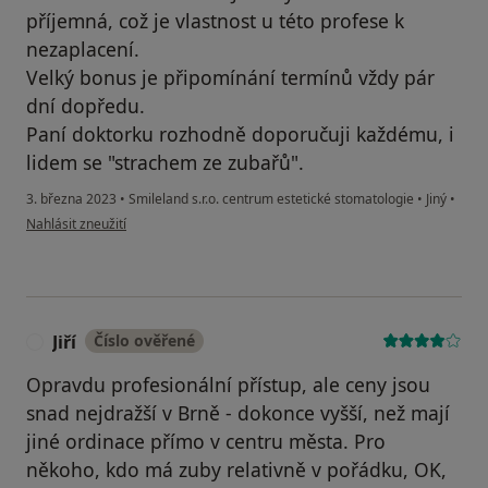
příjemná, což je vlastnost u této profese k
nezaplacení.
Velký bonus je připomínání termínů vždy pár
dní dopředu.
Paní doktorku rozhodně doporučuji každému, i
lidem se "strachem ze zubařů".
3. března 2023
•
Smileland s.r.o. centrum estetické stomatologie
•
Jiný
•
podle názoru uživatele Jan
Nahlásit zneužití
Jiří
Číslo ověřené
J
Opravdu profesionální přístup, ale ceny jsou
snad nejdražší v Brně - dokonce vyšší, než mají
jiné ordinace přímo v centru města. Pro
někoho, kdo má zuby relativně v pořádku, OK,