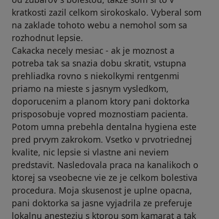
kratkosti zazil celkom sirokoskalo. Vyberal som
na zaklade tohoto webu a nemohol som sa
rozhodnut lepsie.
Cakacka necely mesiac - ak je moznost a
potreba tak sa snazia dobu skratit, vstupna
prehliadka rovno s niekolkymi rentgenmi
priamo na mieste s jasnym vysledkom,
doporucenim a planom ktory pani doktorka
prisposobuje vopred moznostiam pacienta.
Potom umna prebehla dentalna hygiena este
pred prvym zakrokom. Vsetko v prvotriednej
kvalite, nic lepsie si vlastne ani neviem
predstavit. Nasledovala praca na kanalikoch o
ktorej sa vseobecne vie ze je celkom bolestiva
procedura. Moja skusenost je uplne opacna,
pani doktorka sa jasne vyjadrila ze preferuje
lokalnu anesteziu s ktorou som kamarat a tak