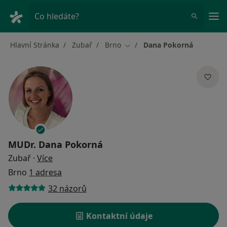
Hla
Co hledáte?
Hlavní Stránka
Zubař
Brno
Dana Pokorná
Změna města
MUDr.
Dana Pokorná
o specializacích
Zubař
·
Více
Brno
1 adresa
32 názorů
Kontaktní údaje