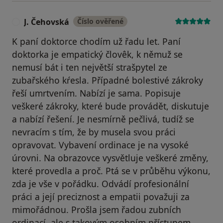
J. Čehovská
Číslo ověřené
J
K paní doktorce chodím už řadu let. Paní
doktorka je empatický človêk, k němuž se
nemusí bát i ten největší strašpytel ze
zubařského kŕesla. Případné bolestivé zákroky
řeší umrtvením. Nabízí je sama. Popisuje
veškeré zákroky, které bude provádět, diskutuje
a nabízí řešení. Je nesmírně pečlivá, tudíž se
nevracím s tím, že by musela svou práci
opravovat. Vybavení ordinace je na vysoké
úrovni. Na obrazovce vysvětluje veškeré změny,
které provedla a proč. Ptá se v průběhu výkonu,
zda je vše v pořádku. Odvádí profesionální
práci a její preciznost a empatii považuji za
mimořádnou. Prošla jsem řadou zubních
ordinací, ale s takovým osobním přístupem