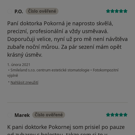
P.O.
Číslo ověřené
P
Paní doktorka Pokorná je naprosto skvělá,
precizní, profesionální a vždy usměvavá.
Doporučuji velice, nyní už pro mě není návštěva
zubaře noční můrou. Za pár sezení mám opět
krásný úsměv.
1. února 2021
•
Smileland s.r.o. centrum estetické stomatologie
•
Fotokompozitní
výplně
podle názoru uživatele P.O.
•
Nahlásit zneužití
Marek
Číslo ověřené
M
K pani doktorke Pokornej som prisiel po pauze
od zubarov s bolestou, takze som si to v