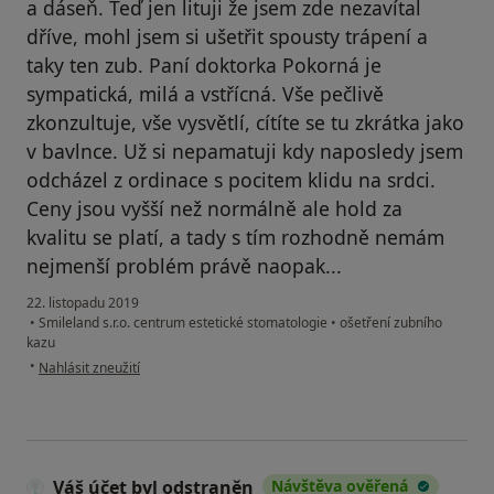
a dáseň. Teď jen lituji že jsem zde nezavítal
dříve, mohl jsem si ušetřit spousty trápení a
taky ten zub. Paní doktorka Pokorná je
sympatická, milá a vstřícná. Vše pečlivě
zkonzultuje, vše vysvětlí, cítíte se tu zkrátka jako
v bavlnce. Už si nepamatuji kdy naposledy jsem
odcházel z ordinace s pocitem klidu na srdci.
Ceny jsou vyšší než normálně ale hold za
kvalitu se platí, a tady s tím rozhodně nemám
nejmenší problém právě naopak...
22. listopadu 2019
•
Smileland s.r.o. centrum estetické stomatologie
•
ošetření zubního
kazu
podle názoru uživatele Váš účet byl odstraněn
•
Nahlásit zneužití
Váš účet byl odstraněn
Návštěva ověřená