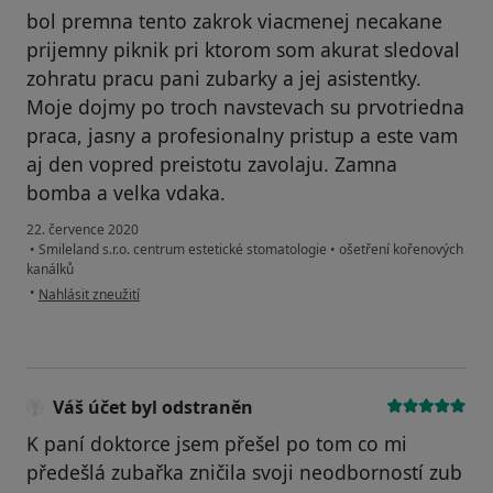
bol premna tento zakrok viacmenej necakane
prijemny piknik pri ktorom som akurat sledoval
zohratu pracu pani zubarky a jej asistentky.
Moje dojmy po troch navstevach su prvotriedna
praca, jasny a profesionalny pristup a este vam
aj den vopred preistotu zavolaju. Zamna
bomba a velka vdaka.
22. července 2020
•
Smileland s.r.o. centrum estetické stomatologie
•
ošetření kořenových
kanálků
podle názoru uživatele Marek
•
Nahlásit zneužití
Váš účet byl odstraněn
K paní doktorce jsem přešel po tom co mi
předešlá zubařka zničila svoji neodborností zub