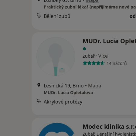
Lozíbky 69, Brno
•
Mapa
Praktický zubní lékař (nepřijímáme nové pa
Bělení zubů
od
MUDr. Lucia Ople
·
Více
Zubař
14 názorů
Lesnická 19, Brno
•
Mapa
MUDr. Lucia Opletalova
Akrylové protézy
Modec klinika s.r.
Zubař, Dentální hygienistk