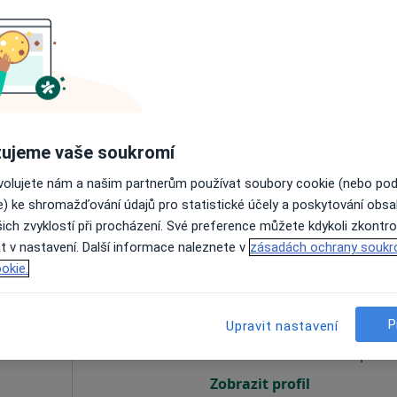
íková
Dnes
Zítra
Po
Út
8 Srpen
9 Srpen
10 Srpen
11 Srpe
Online rezervace termínu není k dispozic
ujeme vaše soukromí
Rezervovat termín
ovolujete nám a našim partnerům používat soubory cookie (nebo po
e) ke shromažďování údajů pro statistické účely a poskytování obs
ich zvyklostí při procházení. Své preference můžete kdykoli zkontro
t v nastavení. Další informace naleznete v
zásadách ochrany soukr
okie.
Dnes
Zítra
Po
Út
8 Srpen
9 Srpen
10 Srpen
11 Srpe
P
Upravit nastavení
a,
Online rezervace termínu není k dispozic
Zobrazit profil