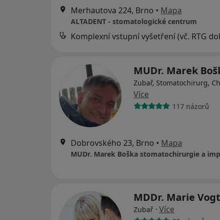
Merhautova 224, Brno
•
Mapa
ALTADENT - stomatologické centrum
MUDr. Marek Bo
Zubař, Stomatochirurg, Ch
Více
117 názorů
Dobrovského 23, Brno
•
Mapa
MDDr. Marie Vog
·
Více
Zubař