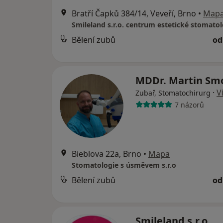
Bratří Čapků 384/14, Veveří, Brno
•
Map
Smileland s.r.o. centrum estetické stomatol
Bělení zubů
od
MDDr. Martin Sm
·
V
Zubař, Stomatochirurg
7 názorů
Bieblova 22a, Brno
•
Mapa
Stomatologie s úsměvem s.r.o
Bělení zubů
od
Smileland s.r.o.