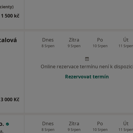
cienty)
 1 500 kč
talová
Dnes
Zítra
Po
Út
8 Srpen
9 Srpen
10 Srpen
11 Srpe
Online rezervace termínu není k dispozic
Rezervovat termín
3 000 Kč
o.
Dnes
Zítra
Po
Út
8 Srpen
9 Srpen
10 Srpen
11 Srpe
a,