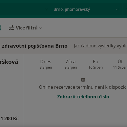
ace, nemoc nebo příjmení
Město nebo region
Více filtrů
 zdravotní pojišťovna Brno
Jak řadíme výsledky vyhl
ršková
Dnes
Zítra
Po
Út
8 Srpen
9 Srpen
10 Srpen
11 Srpe
Online rezervace termínu není k dispozic
Zobrazit telefonní číslo
1 200 Kč