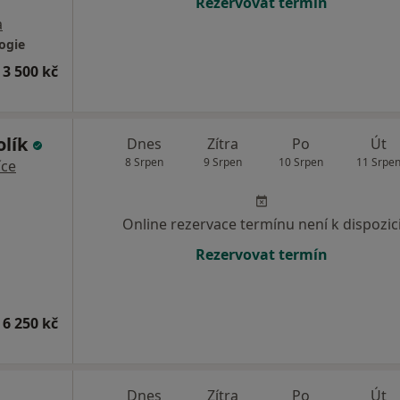
Rezervovat termín
a
ogie
 3 500 kč
olík
Dnes
Zítra
Po
Út
8 Srpen
9 Srpen
10 Srpen
11 Srpe
íce
Online rezervace termínu není k dispozic
Rezervovat termín
 6 250 kč
Dnes
Zítra
Po
Út