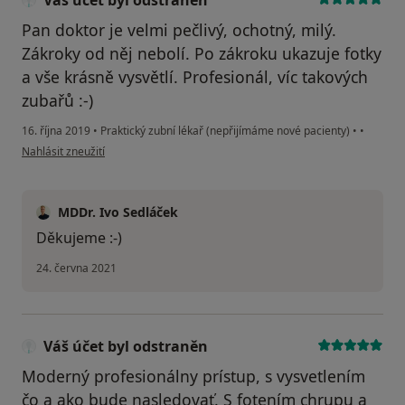
Váš účet byl odstraněn
Pan doktor je velmi pečlivý, ochotný, milý.
Zákroky od něj nebolí. Po zákroku ukazuje fotky
a vše krásně vysvětlí. Profesionál, víc takových
zubařů :-)
16. října 2019
•
Praktický zubní lékař (nepřijímáme nové pacienty)
•
•
podle názoru uživatele Váš účet byl odstraněn
Nahlásit zneužití
MDDr. Ivo Sedláček
Děkujeme :-)
24. června 2021
Váš účet byl odstraněn
Moderný profesionálny prístup, s vysvetlením
čo a ako bude nasledovať. S fotením chrupu a