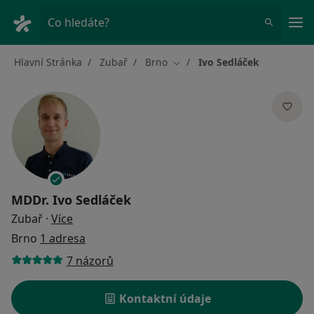
Hla
Co hledáte?
Hlavní Stránka
Zubař
Brno
Ivo Sedláček
Změna města
MDDr.
Ivo Sedláček
o specializacích
Zubař
·
Více
Brno
1 adresa
7 názorů
Kontaktní údaje