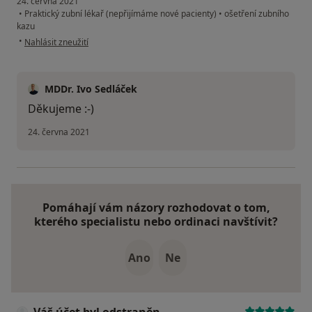
24. června 2021
•
Praktický zubní lékař (nepřijímáme nové pacienty)
•
ošetření zubního
kazu
podle názoru uživatele Antonín Šťastný
•
Nahlásit zneužití
MDDr. Ivo Sedláček
Děkujeme :-)
24. června 2021
Pomáhají vám názory rozhodovat o tom,
kterého specialistu nebo ordinaci navštívit?
Ano
Ne