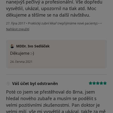
nanejvýš pečlivý a profesionální. Vše dopředu
vysvětlil, ukázal, upozornil na tlak atd. Moc
děkujeme a těšíme se na další návštěvu.
27. října 2017
•
Praktický zubní lékař (nepřijímáme nové pacienty)
•
•
podle názoru uživatele Váš účet byl odstraněn
Nahlásit zneužití
MDDr. Ivo Sedláček
Děkujeme :-)
24. června 2021
Váš účet byl odstraněn
Poté co jsem se přestěhoval do Brna, jsem
hledal nového zubaře a musím se podělit s
velmi pozitivními zkušenostmi. Pan doktor je
velmi milí, vše mi vysvětlil a ukázal, takže za mě