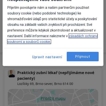
Přijetím povolujete nám a našim partnerům používat
Mikroskopické zubní ošetření
soubory cookie (nebo podobné technologie) ke
Detaily
shromažďování údajů pro statistické účely a poskytování
obsahu na základě vašich zvyklostí při procházení. Své
+ 3 služby
preference můžete kdykoli zkontrolovat a aktualizovat v
nastavení. Další informace naleznete v
zásadách ochrany
soukromí a souborů cookie.
Jak fungují ceny?
Přijmout
Upravit nastavení
Adresa
Praktický zubní lékař (nepřijímáme nové
pacienty)
Lozíbky 69,
Brno-sever
,
Brno
614 00
Přiblížit mapu
se otevře v nové záložce