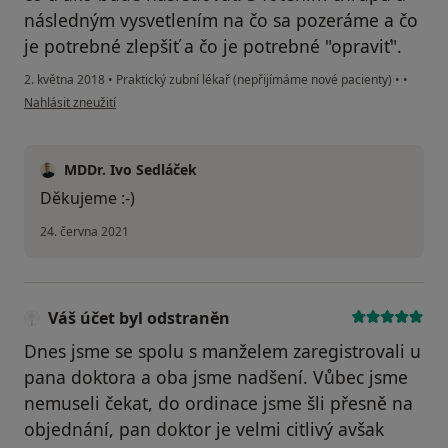
následným vysvetlením na čo sa pozeráme a čo
je potrebné zlepšiť a čo je potrebné "opraviť".
2. května 2018
•
Praktický zubní lékař (nepřijímáme nové pacienty)
•
•
podle názoru uživatele Váš účet byl odstraněn
Nahlásit zneužití
MDDr. Ivo Sedláček
Děkujeme :-)
24. června 2021
Váš účet byl odstraněn
Dnes jsme se spolu s manželem zaregistrovali u
pana doktora a oba jsme nadšení. Vůbec jsme
nemuseli čekat, do ordinace jsme šli přesně na
objednání, pan doktor je velmi citlivý avšak