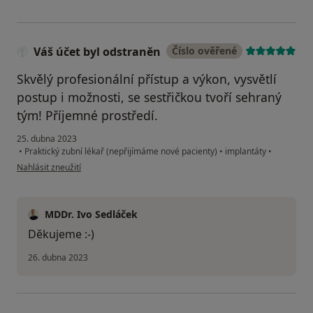
Váš účet byl odstraněn
Číslo ověřené
Skvělý profesionální přístup a výkon, vysvětlí
postup i možnosti, se sestřičkou tvoří sehraný
tým! Příjemné prostředí.
25. dubna 2023
•
Praktický zubní lékař (nepřijímáme nové pacienty)
•
implantáty
•
podle názoru uživatele Váš účet byl odstraněn
Nahlásit zneužití
MDDr. Ivo Sedláček
Děkujeme :-)
26. dubna 2023