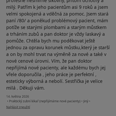
profesně nesmírně šikovný, přitom ochotný a
milý. Patřím k jeho pacientům asi 9 roků a jsem
velmi spokojená a vděčná za pomoc. Jsem stará
paní /80/ a poněkud problémový pacient, mám
potíže se starými plombami a starým můstkem
a trháním zubů a pan doktor je vždy laskavý a
pomůže. Chtěla bych mu poděkovat ještě
jednou za opravu korunek můstku,který je starší
a on by mohl trvat na výměně za nové a také v
nové cenové úrovni. Vím, že pan doktor
nepřijímá nové pacienty, ale každému bych jej
vřele doporučila , jeho práce je perfektní ,
esteticky výborná a nebolí. Sestřička je velice
milá . Děkuji vám.
14. května 2026
•
Praktický zubní lékař (nepřijímáme nové pacienty)
•
Jiný
•
podle názoru uživatele Jana
Nahlásit zneužití