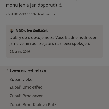
mohu jen a jen doporučit :).
podle názoru uživatele Váš účet byl odstraněn
23. srpna 2016
•
•
•
Nahlásit zneužití
MDDr. Ivo Sedláček
Dobrý den, děkujeme za Vaše kladné hodnocení.
Jsme velmi rádi, že jste s naší péčí spokojen.
25. srpna 2016
Související vyhledávání
Zubaři v okolí
Zubaři Brno-střed
Zubaři Brno-sever
Zubaři Brno-Královo Pole