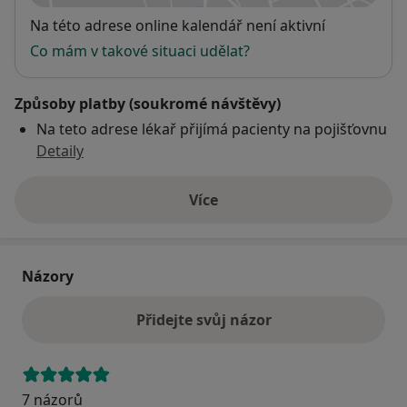
Dostupnost
Na této adrese online kalendář není aktivní
Co mám v takové situaci udělat?
Způsoby platby (soukromé návštěvy)
Na teto adrese lékař přijímá pacienty na pojišťovnu
Detaily
Více
o adrese
Názory
Přidejte svůj názor
7 názorů