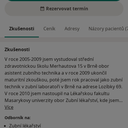
Rezervovat termín
Zkušenosti
Ceník
Adresy
Názory pacientů (
Zkušenosti
V roce 2005-2009 jsem vystudoval střední
zdravotnickou školu Merhautova 15 v Brně obor
asistent zubního technika a v roce 2009 ukončil
maturitní zkouškou, poté jsem rok pracoval jako zubní
technik v zubní laboratoři v Brně na adrese Lozíbky 69.
V roce 2010 jsem nastoupil na Lékařskou fakultu
Masarykovy univerzity obor Zubní lékařství, kde jsem v
O mně
roce 2015 úspěšně ukončil studium. V roce 2017 jsem
Více
získal osvědčení Praktický zubní lékař.
Odborník na:
Zubní lékařství
Náhled našich prací můžete sledovat buď na našich