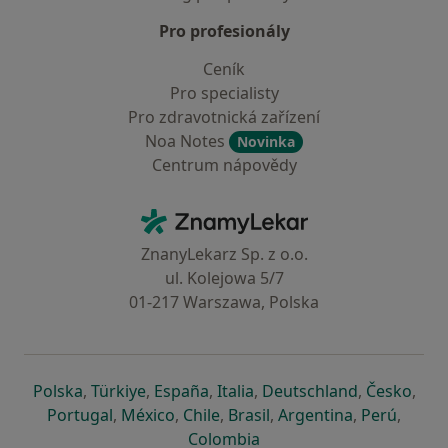
Pro profesionály
Ceník
Pro specialisty
Pro zdravotnická zařízení
Noa Notes
Novinka
Centrum nápovědy
Kontakt
ZnamyLekar - Hlavní stránka
ZnanyLekarz Sp. z o.o.
ul. Kolejowa 5/7
01-217 Warszawa, Polska
se otevře v nové záložce
se otevře v nové záložce
se otevře v nové záložce
se otevře v nové záložce
se otevře v 
se o
Polska
,
Türkiye
,
España
,
Italia
,
Deutschland
,
Česko
,
se otevře v nové záložce
se otevře v nové záložce
se otevře v nové záložce
se otevře v nové záložc
se otevře v 
se ote
Portugal
,
México
,
Chile
,
Brasil
,
Argentina
,
Perú
,
se otevře v nové záložce
Colombia