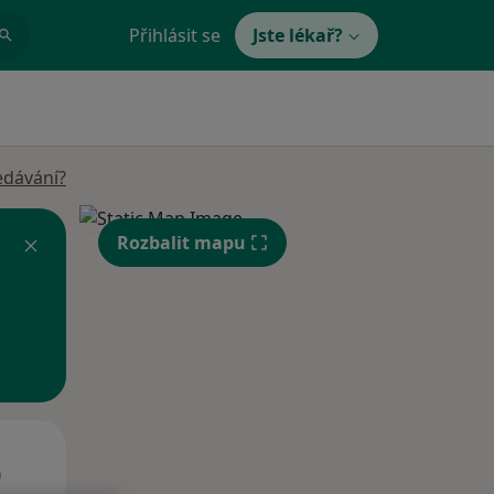
Přihlásit se
Jste lékař?
edávání?
Rozbalit mapu
Út
St
Čt
n
11 Srpen
12 Srpen
13 Srpen