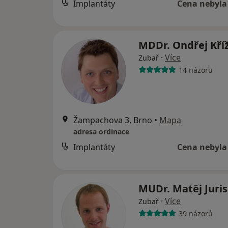
Implantáty
Cena nebyla
MDDr. Ondřej Kří
·
Více
Zubař
14 názorů
Žampachova 3, Brno
•
Mapa
adresa ordinace
Implantáty
Cena nebyla
MUDr. Matěj Juri
·
Více
Zubař
39 názorů