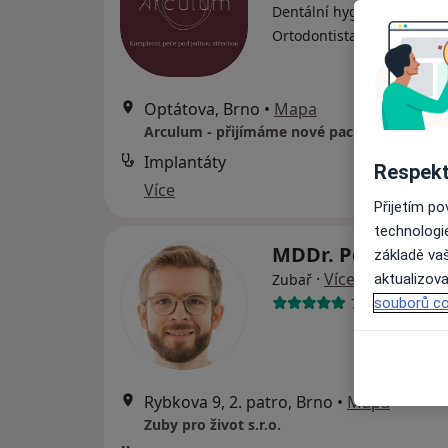
Dentální hygienistka, hygi
·
Více
Ortodontista, Zubař
Optátova, Brno
•
Mapa
Arculum - přijímáme nové pacienty
Implantáty
Respekt
Více
Přijetím p
technologi
MDDr. Petr Příka
základě vaš
·
Více
Zubař
aktualizova
7 názorů
souborů co
Rybkova 9, 2. patro, Brno
•
Mapa
Zuby pro život s.r.o.