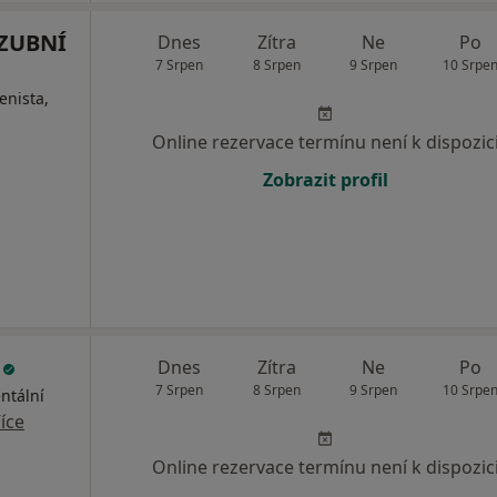
 ZUBNÍ
Dnes
Zítra
Ne
Po
7 Srpen
8 Srpen
9 Srpen
10 Srpe
enista,
Online rezervace termínu není k dispozic
Zobrazit profil
l
Dnes
Zítra
Ne
Po
7 Srpen
8 Srpen
9 Srpen
10 Srpe
ntální
íce
Online rezervace termínu není k dispozic