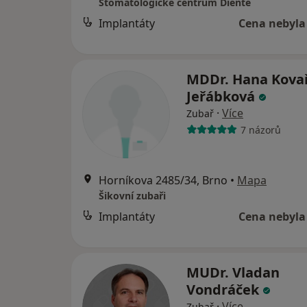
Stomatologické centrum Diente
Implantáty
Cena nebyla
MDDr. Hana Kova
Jeřábková
·
Více
Zubař
7 názorů
Horníkova 2485/34, Brno
•
Mapa
Šikovní zubaři
Implantáty
Cena nebyla
MUDr. Vladan
Vondráček
·
Více
Zubař