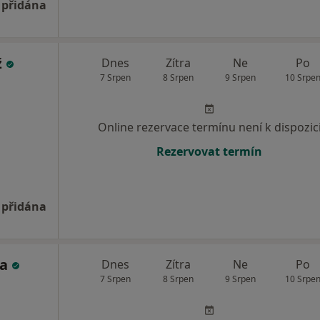
 přidána
ž
Dnes
Zítra
Ne
Po
7 Srpen
8 Srpen
9 Srpen
10 Srpe
Online rezervace termínu není k dispozic
Rezervovat termín
 přidána
sa
Dnes
Zítra
Ne
Po
7 Srpen
8 Srpen
9 Srpen
10 Srpe