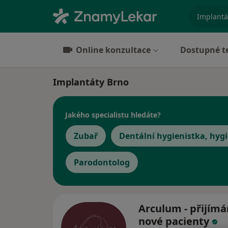
specializ
Online konzultace
Dostupné t
Implantáty Brno
Jakého specialistu hledáte?
Zubař
Dentální hygienistka, hygi
Parodontolog
Arculum - přijím
nové pacienty