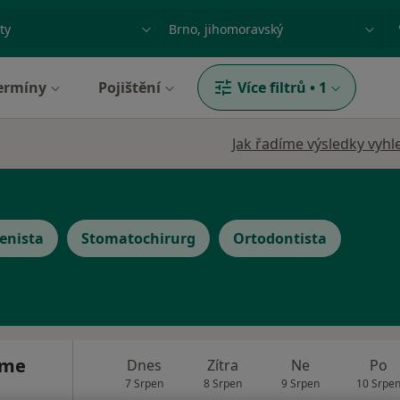
ace, nemoc nebo příjmení
Město nebo region
ermíny
Pojištění
Více filtrů
•
1
Jak řadíme výsledky vyhl
enista
Stomatochirurg
Ortodontista
áme
Dnes
Zítra
Ne
Po
7 Srpen
8 Srpen
9 Srpen
10 Srpe