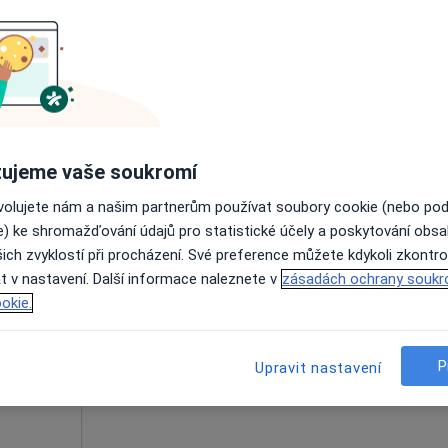
enista,
Online rezervace termínu není k dispozic
Zobrazit profil
ujeme vaše soukromí
ovolujete nám a našim partnerům používat soubory cookie (nebo po
e) ke shromažďování údajů pro statistické účely a poskytování obs
zský
Dnes
Zítra
Ne
Po
ich zvyklostí při procházení. Své preference můžete kdykoli zkontro
7 Srpen
8 Srpen
9 Srpen
10 Srpe
t v nastavení. Další informace naleznete v
zásadách ochrany soukr
okie.
Online rezervace termínu není k dispozic
P
Upravit nastavení
Rezervovat termín