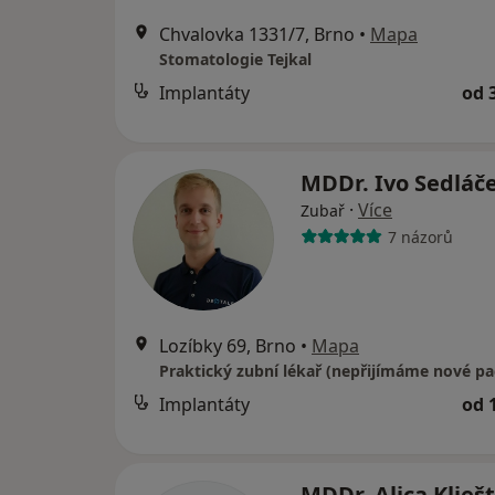
Chvalovka 1331/7, Brno
•
Mapa
Stomatologie Tejkal
Implantáty
od 
MDDr. Ivo Sedláč
·
Více
Zubař
7 názorů
Lozíbky 69, Brno
•
Mapa
Praktický zubní lékař (nepřijímáme nové pa
Implantáty
od 
MDDr. Alica Klieš