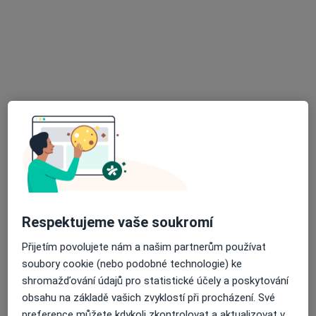
Rezervovat termín
Mgr. Filip Chalupa
·
Více
Fyzioterapeut
123 názorů
Respektujeme vaše soukromí
Křenová 71, Brno
•
Mapa
Přijetím povolujete nám a našim partnerům používat
fyziochalupa.cz - Mgr. Filip Chalupa
soubory cookie (nebo podobné technologie) ke
Fyzioterapie
1 400 Kč
shromažďování údajů pro statistické účely a poskytování
obsahu na základě vašich zvyklostí při procházení. Své
Tento specialista nenabízí online rezervaci termínu na této adrese.
preference můžete kdykoli zkontrolovat a aktualizovat v