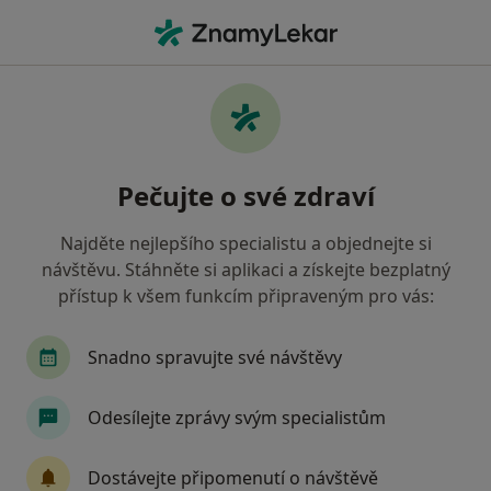
Hla
Fyzioterapie • Brno, jihomoravský
Filtry
• 1
Mapa
Fyzioterapie Brno
Pečujte o své zdraví
Jak řadíme výsledky vyhledávání?
Najděte nejlepšího specialistu a objednejte si
návštěvu. Stáhněte si aplikaci a získejte bezplatný
Jakého specialistu hledáte?
přístup k všem funkcím připraveným pro vás:
Fyzioterapeut
Diagnostik
Terapeut
Snadno spravujte své návštěvy
Chirurg
Dermatolog
Zobrazit více
Odesílejte zprávy svým specialistům
Dostávejte připomenutí o návštěvě