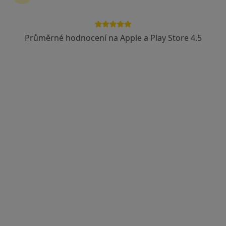
Průměrné hodnocení na Apple a Play Store 4.5
Mgr. Barbora Kroupová
·
Více
Fyzioterapeut
215 názorů
Adresa 1
Adresa 2
Adresa 3
Plotní 539/24, Brno
•
Mapa
BMphysio - Mgr. Hana LEDAHUDCOVÁ - Centrum Fyzioterapie
Fyzioterapie
od 1 200 kč
Tento specialista nenabízí online rezervaci termínu na této adrese.
Rezervovat termín