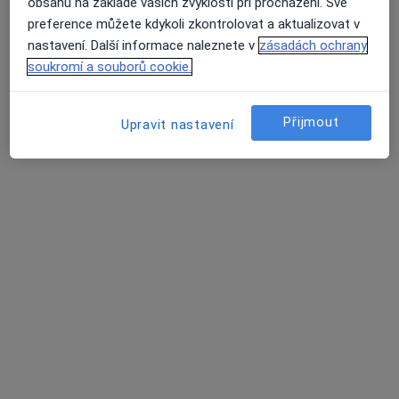
obsahu na základě vašich zvyklostí při procházení. Své
preference můžete kdykoli zkontrolovat a aktualizovat v
Psycholog, Psychoterapeut
nastavení. Další informace naleznete v
zásadách ochrany
Praha
soukromí a souborů cookie.
Book a visit
Přijmout
Aruzhan Nugumanova
Upravit nastavení
Dermatolog
Praha
Book a visit
Lada Novotná
Dermatolog
Praha
Book a visit