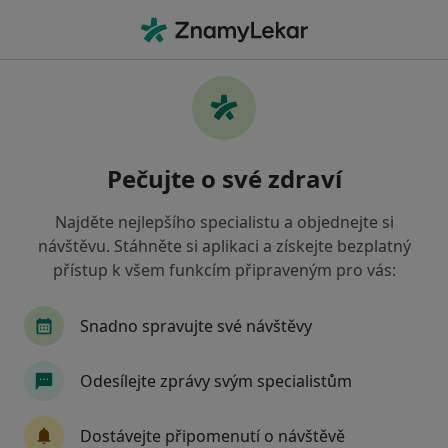
Hla
Co hledáte?
Hlavní Stránka
Služby
Běžný Termín
Běžný termín - informace,
Pečujte o své zdraví
specialisté, otázky a odpovědi
Najděte nejlepšího specialistu a objednejte si
návštěvu. Stáhněte si aplikaci a získejte bezplatný
přístup k všem funkcím připraveným pro vás:
Informace
Snadno spravujte své návštěvy
Odborníci
Odesílejte zprávy svým specialistům
Dostávejte připomenutí o návštěvě