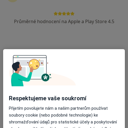
Radoslav Lacina
Zubař
Průměrné hodnocení na Apple a Play Store 4.5
Praha
Book a visit
Martin Dvořák
Gynekolog
Praha
Book a visit
Tereza Bacová
Respektujeme vaše soukromí
Zubař
Praha
Přijetím povolujete nám a našim partnerům používat
Book a visit
soubory cookie (nebo podobné technologie) ke
shromažďování údajů pro statistické účely a poskytování
Kristýna Gelnarová