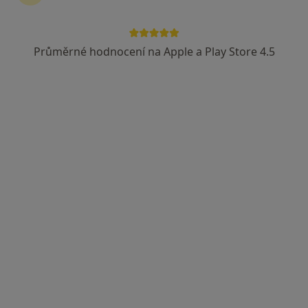
Průměrné hodnocení na Apple a Play Store 4.5
Mgr. Markéta Muchová
·
Více
Fyzioterapeut, Diagnostik
30 názorů
Adresa
Online
Myslbekova 29, Brno
•
Mapa
Mgr. Markéta Muchová - FyzioBalance Židenice
Rehabilitace pro sportovce
Cena nebyla přidána
Tento specialista nenabízí online rezervaci termínu na této adrese.
Rezervovat termín