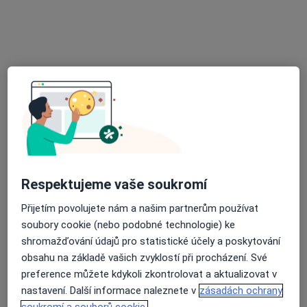
Mgr. Kristýna Marková
·
Více
Fyzioterapeut, Terapeut
10 názorů
Schodová 2,, Brno
•
Mapa
Fyziobalance
Respektujeme vaše soukromí
Rehabilitace pro sportovce
Cena nebyla přidána
Přijetím povolujete nám a našim partnerům používat
Tento specialista nenabízí online rezervaci termínu na této adrese.
soubory cookie (nebo podobné technologie) ke
shromažďování údajů pro statistické účely a poskytování
Rezervovat termín
obsahu na základě vašich zvyklostí při procházení. Své
preference můžete kdykoli zkontrolovat a aktualizovat v
nastavení. Další informace naleznete v
zásadách ochrany
soukromí a souborů cookie.