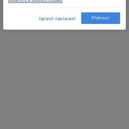
Přijmout
Upravit nastavení
Mgr. Marek Fojtách
·
Více
Fyzioterapeut
Běloruská 575/2, Brno
•
Mapa
Fyzioterapie Mgr. Marek Fojtách
Rehabilitace pro sportovce
Cena nebyla přidána
Tento specialista nenabízí online rezervaci termínu na této adrese.
Rezervovat termín