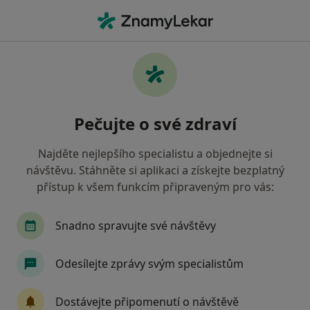
Hla
Rehabilitace Pro Sportovce • Brno, jihomoravský
Filtry
• 1
Mapa
Rehabilitace pro sportovce Brno
Pečujte o své zdraví
Jak řadíme výsledky vyhledávání?
Najděte nejlepšího specialistu a objednejte si
návštěvu. Stáhněte si aplikaci a získejte bezplatný
Jakého specialistu hledáte?
přístup k všem funkcím připraveným pro vás:
Fyzioterapeut
Diagnostik
Rehabilitační l
Snadno spravujte své návštěvy
Odesílejte zprávy svým specialistům
Dostávejte připomenutí o návštěvě