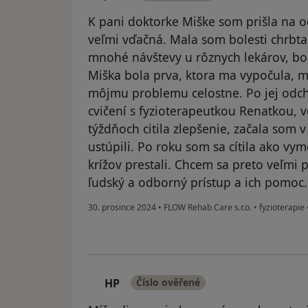
K pani doktorke Miške som prišla na o
veľmi vďačná. Mala som bolesti chrbt
mnohé návštevy u rôznych lekárov, bo
Miška bola prva, ktora ma vypočula, m
môjmu problemu celostne. Po jej odc
cvičení s fyzioterapeutkou Renatkou,
týždňoch citila zlepšenie, začala som 
ustúpili. Po roku som sa cítila ako vy
krížov prestali. Chcem sa preto veľmi 
ľudský a odborný prístup a ich pomoc.
30. prosince 2024
•
FLOW Rehab Care s.r.o.
•
fyzioterapie
HP
Číslo ověřené
H