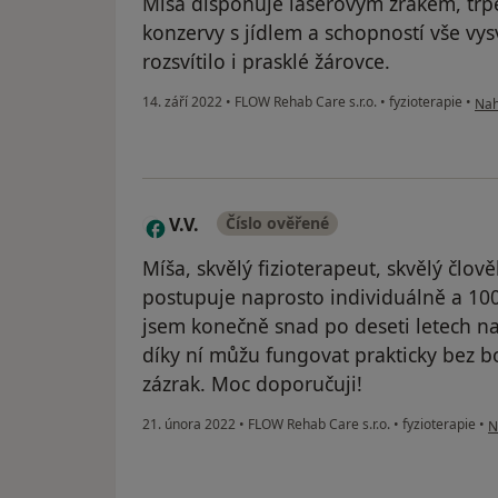
Míša disponuje laserovým zrakem, trpěl
konzervy s jídlem a schopností vše vysv
rozsvítilo i prasklé žárovce.
pod
14. září 2022
•
FLOW Rehab Care s.r.o.
•
fyzioterapie
•
Nah
V.V.
Číslo ověřené
V
Míša, skvělý fizioterapeut, skvělý člověk
postupuje naprosto individuálně a 100
jsem konečně snad po deseti letech n
díky ní můžu fungovat prakticky bez bo
zázrak. Moc doporučuji!
p
21. února 2022
•
FLOW Rehab Care s.r.o.
•
fyzioterapie
•
N