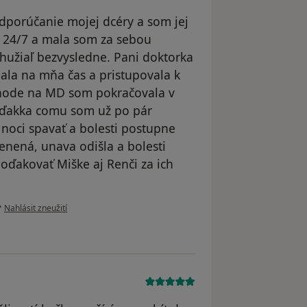
dporúčanie mojej dcéry a som jej
a 24/7 a mala som za sebou
hužiaľ bezvysledne. Pani doktorka
ala na mňa čas a pristupovala k
hode na MD som pokračovala v
 vďakka comu som už po pár
v noci spavať a bolesti postupne
menená, unava odišla a bolesti
poďakovať Miške aj Renči za ich
podle názoru uživatele Jana
•
Nahlásit zneužití