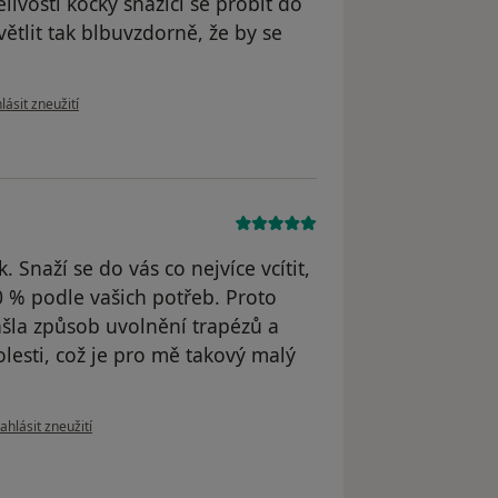
ivostí kočky snažící se probít do
ětlit tak blbuvzdorně, že by se
le názoru uživatele HP
lásit zneužití
. Snaží se do vás co nejvíce vcítit,
 % podle vašich potřeb. Proto
ašla způsob uvolnění trapézů a
lesti, což je pro mě takový malý
odle názoru uživatele V.V.
ahlásit zneužití