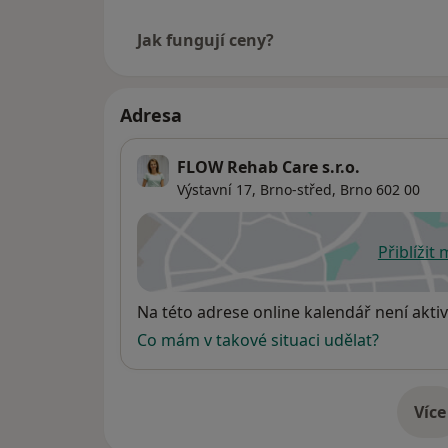
Jak fungují ceny?
Adresa
FLOW Rehab Care s.r.o.
Výstavní 17,
Brno-střed
,
Brno
602 00
Přiblížit
se
Dostupnost
Na této adrese online kalendář není aktiv
Co mám v takové situaci udělat?
Více
o 