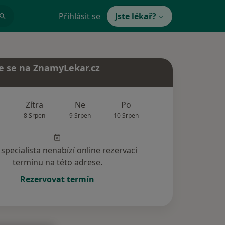
Přihlásit se
Jste lékař?
e se na ZnamyLekar.cz
Zítra
Ne
Po
Út
St
8 Srpen
9 Srpen
10 Srpen
11 Srpen
12 Srp
specialista nenabízí online rezervaci
termínu na této adrese.
Rezervovat termín