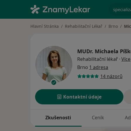
specializ
Hlavní Stránka
Rehabilitační Lékař
Brno
Mic
MUDr.
Michaela Píš
Rehabilitační lékař
·
Více
Brno
1 adresa
14 názorů
Kontaktní údaje
Zkušenosti
Ceník
Ad