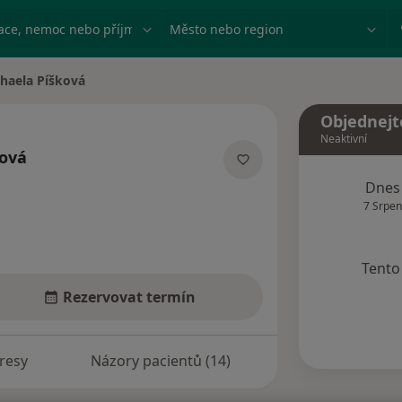
ace, nemoc nebo příjmení
Město nebo region
haela Píšková
Objednejt
Neaktivní
ková
o specializacích
Dnes
7 Srpen
Tento 
Rezervovat termín
resy
Názory pacientů (14)