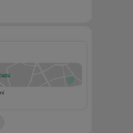
 mapu
 otevře v nové záložce
ní
adrese