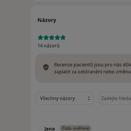
Názory
14 názorů
Recenze pacientů jsou pro nás důle
zaplatit za odstranění nebo změnu
Hledejte v ná
Jana
Číslo ověřené
J