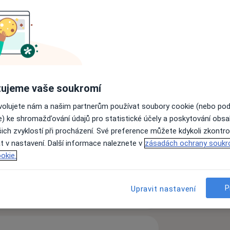
tsch.* Jsem lékařka a fyzioterapeutka.
 latiny jsem si pohyb a tréninky zažila
 důležitá prevence, správná technika
věku radost z pohybu vydržela co
 pro mě stále velmi důležitou součástí
ujeme vaše soukromí
tním lidem, znovu nebo lépe se hýbat.
gické rehabilitaci. Mám ale ráda
ovolujete nám a našim partnerům používat soubory cookie (nebo po
řuji široké spektrum klientů a pracuji
e) ke shromažďování údajů pro statistické účely a poskytování obs
ě osobní přístup v terapii a pohled na
ich zvyklostí při procházení. Své preference můžete kdykoli zkontro
t v nastavení. Další informace naleznete v
zásadách ochrany soukr
okie.
P
Upravit nastavení
zkušenostech