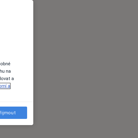
dobné
ahu na
lovat a
omí a
řijmout