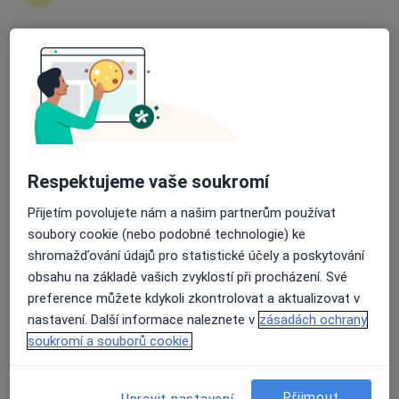
Markéta Muchová
Průměrné hodnocení na Apple a Play Store 4.5
Fyzioterapeut, Diagnostik
Brno
Book a visit
Kamila Linhartová
Respektujeme vaše soukromí
Fyzioterapeut
Přijetím povolujete nám a našim partnerům používat
Praha
soubory cookie (nebo podobné technologie) ke
shromažďování údajů pro statistické účely a poskytování
Book a visit
obsahu na základě vašich zvyklostí při procházení. Své
Stanislawa Pacovská
preference můžete kdykoli zkontrolovat a aktualizovat v
nastavení. Další informace naleznete v
zásadách ochrany
Fyzioterapeut
soukromí a souborů cookie.
Praha
Book a visit
Přijmout