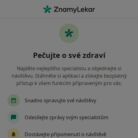
Hla
Co hledáte?
Hlavní Stránka
Služby
Poúrazová Rehabilitace
Poúrazová rehabilitace -
Pečujte o své zdraví
informace, specialisté, otázky a
odpovědi
Najděte nejlepšího specialistu a objednejte si
návštěvu. Stáhněte si aplikaci a získejte bezplatný
přístup k všem funkcím připraveným pro vás:
Snadno spravujte své návštěvy
Informace
Odesílejte zprávy svým specialistům
Odborníci
Dostávejte připomenutí o návštěvě