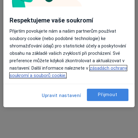
Respektujeme vaše soukromí
Mgr. Petra Solarská
·
Více
Fyzioterapeut
Přijetím povolujete nám a našim partnerům používat
10 názorů
soubory cookie (nebo podobné technologie) ke
shromažďování údajů pro statistické účely a poskytování
Fr. Formana 251/13, Ostrava
•
Mapa
obsahu na základě vašich zvyklostí při procházení. Své
Fyzioness
preference můžete kdykoli zkontrolovat a aktualizovat v
Poúrazová rehabilitace
od 600 kč
nastavení. Další informace naleznete v
zásadách ochrany
Tento specialista nenabízí online rezervaci termínu na této adrese.
soukromí a souborů cookie.
Rezervovat termín
Přijmout
Upravit nastavení