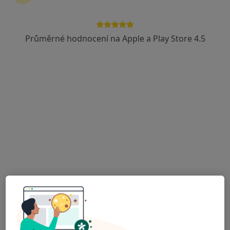
Průměrné hodnocení na Apple a Play Store 4.5
Lucie Janalíková DiS., Cert. MDT
·
Více
Fyzioterapeut, Diagnostik, Terapeut
14 názorů
Františka Formana 251/13, Ostrava
•
Mapa
Lucie Janalíková DiS.
Poúrazová rehabilitace
600 Kč
Tento specialista nenabízí online rezervaci termínu na této adrese.
Rezervovat termín