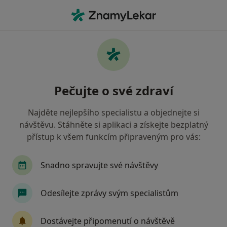
Hla
Poúrazová Rehabilitace • Ostrava, moravskoslezský
Filtry
• 1
Mapa
Poúrazová rehabilitace Ostrava
Pečujte o své zdraví
Jak řadíme výsledky vyhledávání?
Najděte nejlepšího specialistu a objednejte si
návštěvu. Stáhněte si aplikaci a získejte bezplatný
Jakého specialistu hledáte?
přístup k všem funkcím připraveným pro vás:
Fyzioterapeut
Diagnostik
Internista
Snadno spravujte své návštěvy
Odesílejte zprávy svým specialistům
Dostávejte připomenutí o návštěvě