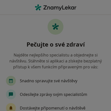
Hla
Co hledáte?
Hlavní Stránka
Služby
Pooperační Rehabilitace
Pooperační rehabilitace -
Pečujte o své zdraví
informace, specialisté, otázky a
odpovědi
Najděte nejlepšího specialistu a objednejte si
návštěvu. Stáhněte si aplikaci a získejte bezplatný
přístup k všem funkcím připraveným pro vás:
Snadno spravujte své návštěvy
Informace
Odesílejte zprávy svým specialistům
Odborníci
Dostávejte připomenutí o návštěvě