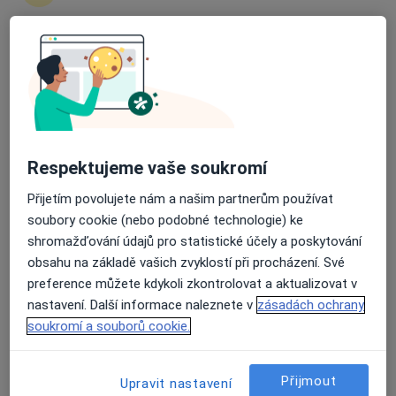
Markéta Muchová
Průměrné hodnocení na Apple a Play Store 4.5
Fyzioterapeut, Diagnostik
Brno
Book a visit
Martina Nováková
Respektujeme vaše soukromí
Přijetím povolujete nám a našim partnerům používat
Fyzioterapeut
soubory cookie (nebo podobné technologie) ke
Kněžice
shromažďování údajů pro statistické účely a poskytování
obsahu na základě vašich zvyklostí při procházení. Své
Jan Zlatohlavý
preference můžete kdykoli zkontrolovat a aktualizovat v
nastavení. Další informace naleznete v
zásadách ochrany
Ortoped, Chirurg
soukromí a souborů cookie.
Praha
Přijmout
Upravit nastavení
Josef Mráček