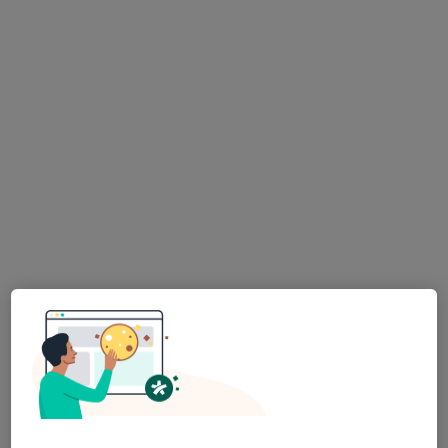
Bc. Ivo Peřina
·
Více
Fyzioterapeut
2 názory
Na Folimance 7, Praha
•
Mapa
IP fyzio
Pooperační rehabilitace
Cena nebyla přidána
Tento specialista nenabízí online rezervaci termínu na této adrese.
Rezervovat termín