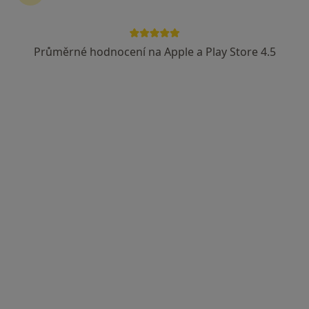
Průměrné hodnocení na Apple a Play Store 4.5
PhDr. Barbora Ouřadová
·
Více
Fyzioterapeut
5 názorů
Čumpelíkova 1764, Praha
•
Mapa
PhDr. Barbora Ouřadová - fyzioterapie
Pooperační rehabilitace
Cena nebyla přidána
Tento specialista nenabízí online rezervaci termínu na této adrese.
Rezervovat termín