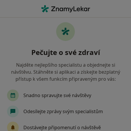
Hla
Pooperační Rehabilitace • Praha, hl město Praha
Filtry
• 1
Mapa
Pooperační rehabilitace Praha
Pečujte o své zdraví
Jak řadíme výsledky vyhledávání?
Najděte nejlepšího specialistu a objednejte si
návštěvu. Stáhněte si aplikaci a získejte bezplatný
Jakého specialistu hledáte?
přístup k všem funkcím připraveným pro vás:
Fyzioterapeut
Ostatní
Snadno spravujte své návštěvy
Odesílejte zprávy svým specialistům
Dostávejte připomenutí o návštěvě