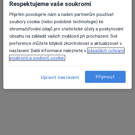
Respektujeme vaše soukromí
Přijetím povolujete nám a našim partnerům používat
Mgr. Jiří Švarc
soubory cookie (nebo podobné technologie) ke
shromažďování údajů pro statistické účely a poskytování
·
Více
Fyzioterapeut
obsahu na základě vašich zvyklostí při procházení. Své
5 názorů
preference můžete kdykoli zkontrolovat a aktualizovat v
Karla Engliše 3219/4, Praha
•
Mapa
nastavení. Další informace naleznete v
zásadách ochrany
Institut sportovního lékařství a.s.
soukromí a souborů cookie.
Pooperační rehabilitace
Cena nebyla přidána
Tento specialista nenabízí online rezervaci termínu na této adrese.
Přijmout
Upravit nastavení
Rezervovat termín