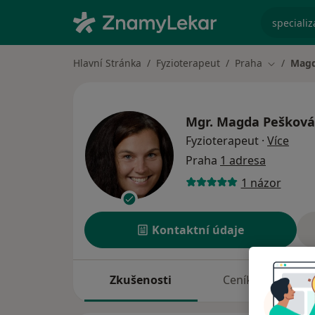
specializ
Hlavní Stránka
Fyzioterapeut
Praha
Magd
Změna mě
Mgr.
Magda Pešková
o spe
Fyzioterapeut
·
Více
Praha
1 adresa
1 názor
Kontaktní údaje
Zkušenosti
Ceník
A