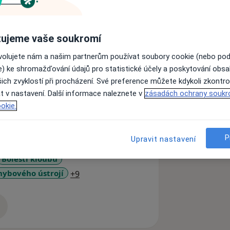
ujeme vaše soukromí
a terapie),
acích,
ovolujete nám a našim partnerům používat soubory cookie (nebo po
e) ke shromažďování údajů pro statistické účely a poskytování obs
ich zvyklostí při procházení. Své preference můžete kdykoli zkontro
titul Mgr.) a řady kurzů (Vojtova
t v nastavení. Další informace naleznete v
zásadách ochrany soukr
iotape atd.). Bližší info viz:
okie.
P
Upravit nastavení
Bolesti kloubů
a11y_sr_more_diseases
ybového ústrojí
+9
zkušenostech