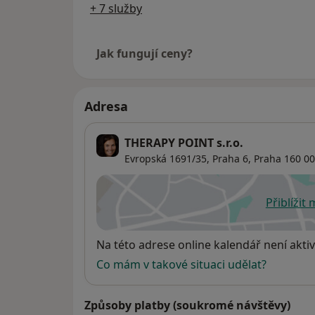
+ 7 služby
Jak fungují ceny?
Adresa
THERAPY POINT s.r.o.
Evropská 1691/35,
Praha 6
,
Praha
160 00
Přiblížit
se
Dostupnost
Na této adrese online kalendář není aktiv
Co mám v takové situaci udělat?
Způsoby platby (soukromé návštěvy)