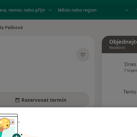
ace, nemoc nebo příjmení
Město nebo region
a Pešková
sta
Objednejt
Neaktivní
cializacích
Dnes
7 Srpen
Tento 
Rezervovat termín
dresy
Názory pacientů (1)