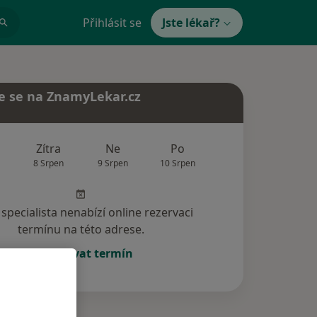
Přihlásit se
Jste lékař?
e se na ZnamyLekar.cz
Zítra
Ne
Po
Út
St
8 Srpen
9 Srpen
10 Srpen
11 Srpen
12 Srp
specialista nenabízí online rezervaci
termínu na této adrese.
Rezervovat termín