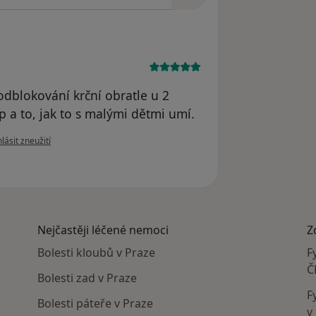
dblokování krční obratle u 2
up a to, jak to s malými dětmi umí.
le názoru uživatele Lenka
lásit zneužití
Nejčastěji léčené nemoci
Z
Bolesti kloubů v Praze
F
Č
Bolesti zad v Praze
F
Bolesti páteře v Praze
v