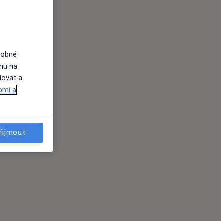
dobné
ahu na
lovat a
omí a
řijmout