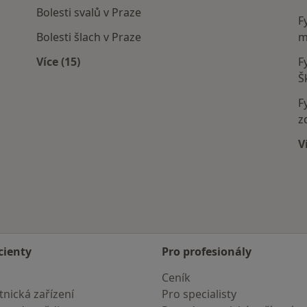
Bolesti svalů v Praze
F
Bolesti šlach v Praze
m
Více (15)
F
í
Více v kategorii: Nejčastěji léčené nemoci
Š
F
z
V
cienty
Pro profesionály
Ceník
nická zařízení
Pro specialisty