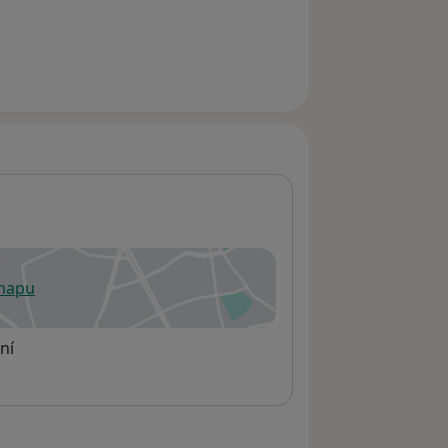
 mapu
 otevře v nové záložce
ní