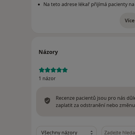
Na teto adrese lékař přijímá pacienty na
Více
o 
Názory
1 názor
Recenze pacientů jsou pro nás důle
zaplatit za odstranění nebo změnu
Hledejte v ná