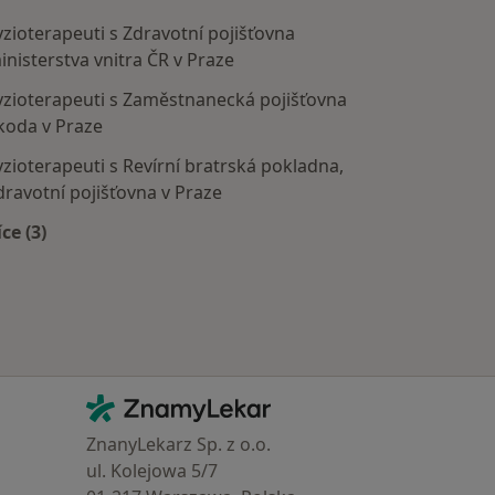
yzioterapeuti s Zdravotní pojišťovna
inisterstva vnitra ČR v Praze
yzioterapeuti s Zaměstnanecká pojišťovna
koda v Praze
yzioterapeuti s Revírní bratrská pokladna,
dravotní pojišťovna v Praze
íce (3)
Více v kategorii: Zdravotní pojišťovny
Kontakt
ZnamyLekar - Hlavní stránka
ZnanyLekarz Sp. z o.o.
ul. Kolejowa 5/7