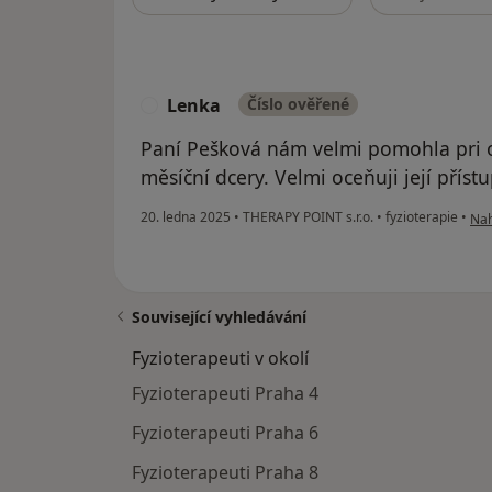
Lenka
Číslo ověřené
L
Paní Pešková nám velmi pomohla pri o
měsíční dcery. Velmi oceňuji její příst
pod
20. ledna 2025
•
THERAPY POINT s.r.o.
•
fyzioterapie
•
Nah
Související vyhledávání
Fyzioterapeuti v okolí
Fyzioterapeuti Praha 4
Fyzioterapeuti Praha 6
Fyzioterapeuti Praha 8