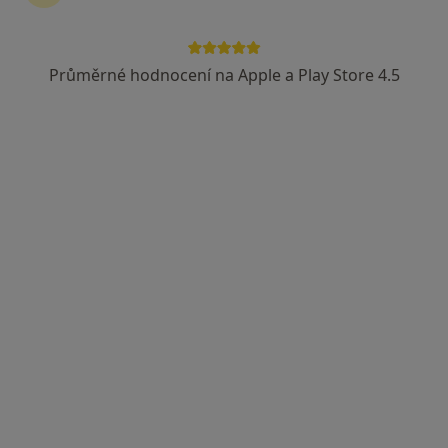
Průměrné hodnocení na Apple a Play Store 4.5
Mgr. Martina Liška Malá
·
Více
Fyzioterapeut, Specialistka na estetickou medicínu
2 názory
Jihlavská 1558/21, Praha
•
Mapa
LM Clinic
Fyzioterapeutická konzultace
2 500 Kč
Tento specialista nenabízí online rezervaci termínu na této adrese.
Rezervovat termín