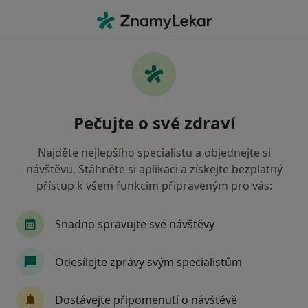
Hla
Fyzioterapeutická Konzultace • Praha, hl město Praha
Filtry
• 1
Mapa
Fyzioterapeutická konzultace Praha
Pečujte o své zdraví
Jak řadíme výsledky vyhledávání?
Najděte nejlepšího specialistu a objednejte si
návštěvu. Stáhněte si aplikaci a získejte bezplatný
Jakého specialistu hledáte?
přístup k všem funkcím připraveným pro vás:
Fyzioterapeut
Ostatní
Terapeut
Chir
Snadno spravujte své návštěvy
Odesílejte zprávy svým specialistům
Dostávejte připomenutí o návštěvě