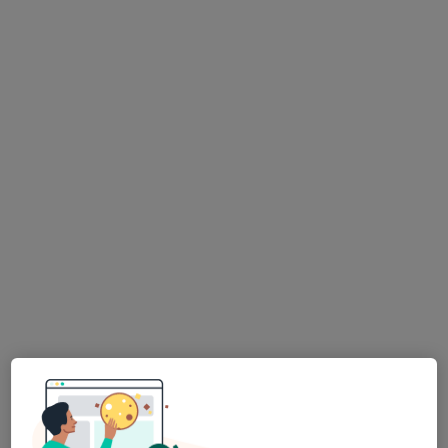
Mgr. Kamila Linhartová
·
Více
Fyzioterapeut
Pod Stárkou 36/4, Praha
•
Mapa
Masáže a fyzioterapie Sokol Michle
Fyzioterapeutická konzultace
od 1 299 kč
Tento specialista nenabízí online rezervaci termínu na této adrese.
Rezervovat termín