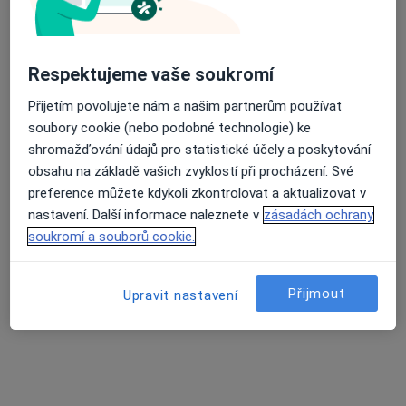
Mgr. Jitka Šerclová
·
Více
Fyzioterapeut
Respektujeme vaše soukromí
30 názorů
Přijetím povolujete nám a našim partnerům používat
Ke Koupališti 1790/12, Praha
•
Mapa
soubory cookie (nebo podobné technologie) ke
Mgr. Jitka Šerclová, Cert.MDT, Fyzioterapie pro Vás
shromažďování údajů pro statistické účely a poskytování
Fyzioterapeutická konzultace
1 000 Kč
obsahu na základě vašich zvyklostí při procházení. Své
Tento specialista nenabízí online rezervaci termínu na této adrese.
preference můžete kdykoli zkontrolovat a aktualizovat v
nastavení. Další informace naleznete v
zásadách ochrany
Rezervovat termín
soukromí a souborů cookie.
Přijmout
Upravit nastavení