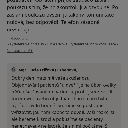
poukazu s tím, že ho zkontrolují a ozvou se. Po
zaslání poukazu ovšem jakákoliv komunikace
nulová, bez odpovědi. Telefon zásadně
nezvedají.
1. dubna 2026
•
Fyzioterapie Zbraslav - Lucie Fričová
•
fyzioterapeutická konzultace
•
podle názoru uživatele Godefroy
Nahlásit zneužití
Mgr. Lucie Fričová (Urbanová)
Dobrý den, mrzí mě vaše zkušenost.
Objednávání pacientů “u dveří” je na úkor kvality
péče ošetřovaného pacienta, proto jsme zvolili
formu webového objednání. Formulářů bylo
nyní opravdu hodně. Snažíme se postupně
vyřizovat, jak nám kapacita dovolí. Vaši reakci si
ale bereme k srdci a pokusíme se pacienty
nenechávat v nejistotě, že s nimi počítáme. S