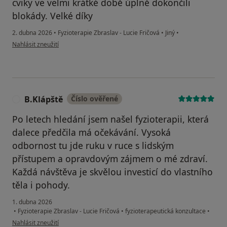
cviky ve velmi krátké době úplně dokončili
blokády. Velké díky
2. dubna 2026
•
Fyzioterapie Zbraslav - Lucie Fričová
•
Jiný
•
podle názoru uživatele J. B
Nahlásit zneužití
B.Klápště
Číslo ověřené
B
Po letech hledání jsem našel fyzioterapii, která
dalece předčila má očekávání. Vysoká
odbornost tu jde ruku v ruce s lidským
přístupem a opravdovým zájmem o mé zdraví.
Každá návštěva je skvělou investicí do vlastního
těla i pohody.
1. dubna 2026
•
Fyzioterapie Zbraslav - Lucie Fričová
•
fyzioterapeutická konzultace
•
podle názoru uživatele B.Klápště
Nahlásit zneužití