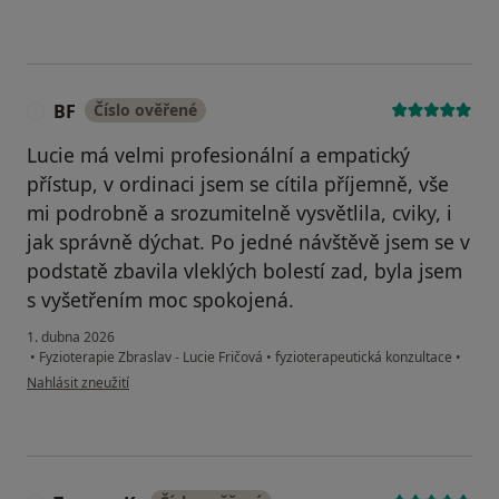
BF
Číslo ověřené
B
Lucie má velmi profesionální a empatický
přístup, v ordinaci jsem se cítila příjemně, vše
mi podrobně a srozumitelně vysvětlila, cviky, i
jak správně dýchat. Po jedné návštěvě jsem se v
podstatě zbavila vleklých bolestí zad, byla jsem
s vyšetřením moc spokojená.
1. dubna 2026
•
Fyzioterapie Zbraslav - Lucie Fričová
•
fyzioterapeutická konzultace
•
podle názoru uživatele BF
Nahlásit zneužití