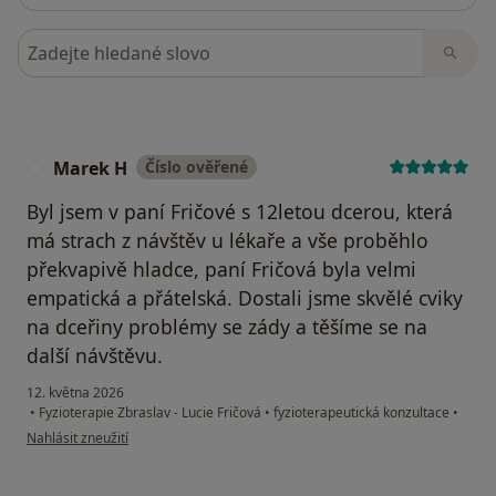
Hledejte v názorech
Marek H
Číslo ověřené
M
Byl jsem v paní Fričové s 12letou dcerou, která
má strach z návštěv u lékaře a vše proběhlo
překvapivě hladce, paní Fričová byla velmi
empatická a přátelská. Dostali jsme skvělé cviky
na dceřiny problémy se zády a těšíme se na
další návštěvu.
12. května 2026
•
Fyzioterapie Zbraslav - Lucie Fričová
•
fyzioterapeutická konzultace
•
podle názoru uživatele Marek H
Nahlásit zneužití