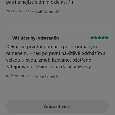
patri a nejlze s tim nic delat ;-) )
podle názoru uživatele Váš účet byl odstraněn
20. června 2017
•
•
•
Nahlásit zneužití
Váš účet byl odstraněn
Děkuji za prvotní pomoc s pochroumaným
ramenem. Hned po první návštěvě odcházím s
velkou úlevou, zmobilizováno, ošetřeno,
zatejpováno. Těším se na další návštěvy.
podle názoru uživatele Váš účet byl odstraněn
6. března 2017
•
•
•
Nahlásit zneužití
Zobrazit více
výše uvedené názory