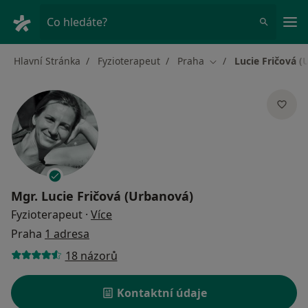
Hla
Co hledáte?
Hlavní Stránka
Fyzioterapeut
Praha
Lucie Fričová (
Změna města
Mgr.
Lucie Fričová (Urbanová)
o specializacích
Fyzioterapeut
·
Více
Praha
1 adresa
18 názorů
Kontaktní údaje