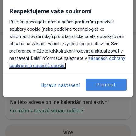
Respektujeme vaše soukromí
Jak fungují ceny?
Přijetím povolujete nám a našim partnerům používat
soubory cookie (nebo podobné technologie) ke
shromažďování údajů pro statistické účely a poskytování
Adresa
obsahu na základě vašich zvyklostí při procházení. Své
preference můžete kdykoli zkontrolovat a aktualizovat v
Fyzioterapie Zbraslav - Lucie Fričová
nastavení. Další informace naleznete v
zásadách ochrany
Žitavského 497, 3.patro,
Praha
156 00
soukromí a souborů cookie.
Přiblížit mapu
Přijmout
Upravit nastavení
se otevře v nové záložce
Dostupnost
Na této adrese online kalendář není aktivní
Co mám v takové situaci udělat?
Více
o adrese