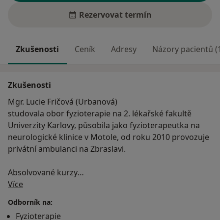
Rezervovat termín
Zkušenosti
Ceník
Adresy
Názory pacientů (
Zkušenosti
Mgr. Lucie Fričová (Urbanová)
studovala obor fyzioterapie na 2. lékařské fakultě
Univerzity Karlovy, působila jako fyzioterapeutka na
neurologické klinice v Motole, od roku 2010 provozuje
privátní ambulanci na Zbraslavi.
Absolvované kurzy
O mně
Měkké a mobilizační techniky (MUDr. Poděbradský,
Více
Mgr. Poděbradská)
Odborník na:
Kvadrupedální lokomoce (J. Čápová, Mgr. Debowski)
Fyzioterapie
Metodika sensomotorické stimulace (PhDr. Alena