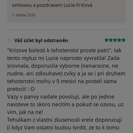
omluvou a pozdravem Lucie Fričová
1. dubna 2026
Váš účet byl odstraněn
"Krizove bolesti k tehotenstvi proste patri", tak
tento mytus mi Lucie naprosto vyvratila! Zada
srovnala, doporucila vyborne (nenarocne, ne
nudne, ani zdlouhave) cviky a ja se i pri druhem
tehotenstvi mohu v 9.mesici na posteli sama
pretocit :-D
Vazy v panvy nadale povoluji, ale po jedine
navsteve to skoro necitim a pokud se ozvou, uz
vim, jak na ne!
Tehulkam z vlastni zkusenosti vrele doporucuji
(i kdyz Vam ostatni budou tvrdit, ze to k tomu