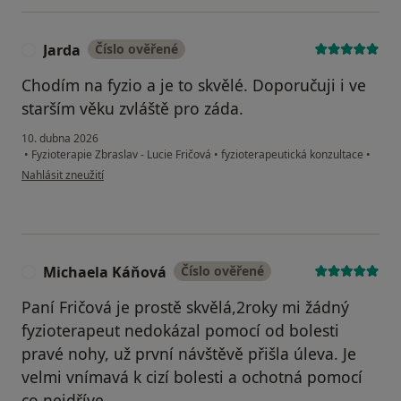
Jarda
Číslo ověřené
J
Chodím na fyzio a je to skvělé. Doporučuji i ve
starším věku zvláště pro záda.
10. dubna 2026
•
Fyzioterapie Zbraslav - Lucie Fričová
•
fyzioterapeutická konzultace
•
podle názoru uživatele Jarda
Nahlásit zneužití
Michaela Káňová
Číslo ověřené
M
Paní Fričová je prostě skvělá,2roky mi žádný
fyzioterapeut nedokázal pomocí od bolesti
pravé nohy, už první návštěvě přišla úleva. Je
velmi vnímavá k cizí bolesti a ochotná pomocí
co nejdříve.