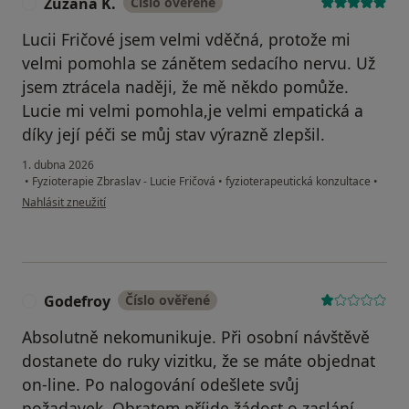
Zuzana K.
Číslo ověřené
Z
Lucii Fričové jsem velmi vděčná, protože mi
velmi pomohla se zánětem sedacího nervu. Už
jsem ztrácela naději, že mě někdo pomůže.
Lucie mi velmi pomohla,je velmi empatická a
díky její péči se můj stav výrazně zlepšil.
1. dubna 2026
•
Fyzioterapie Zbraslav - Lucie Fričová
•
fyzioterapeutická konzultace
•
podle názoru uživatele Zuzana K.
Nahlásit zneužití
Godefroy
Číslo ověřené
G
Absolutně nekomunikuje. Při osobní návštěvě
dostanete do ruky vizitku, že se máte objednat
on-line. Po nalogování odešlete svůj
požadavek. Obratem příjde žádost o zaslání