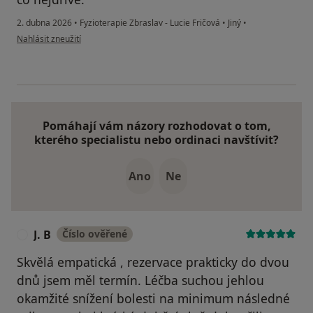
2. dubna 2026
•
Fyzioterapie Zbraslav - Lucie Fričová
•
Jiný
•
podle názoru uživatele Michaela Káňová
Nahlásit zneužití
Pomáhají vám názory rozhodovat o tom,
kterého specialistu nebo ordinaci navštívit?
Ano
Ne
J. B
Číslo ověřené
J
Skvělá empatická , rezervace prakticky do dvou
dnů jsem měl termín. Léčba suchou jehlou
okamžité snížení bolesti na minimum následné