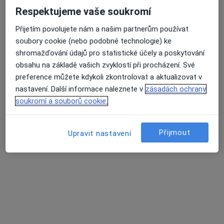
Novodvorská 1061/10,
•
Mapa
Respektujeme vaše soukromí
Fyzioterapie Mgr. David Hrbáček, MBA
Přijetím povolujete nám a našim partnerům používat
Fyzioterapie
1 300 Kč
soubory cookie (nebo podobné technologie) ke
Tento specialista nenabízí online rezervaci termínu na této adrese.
shromažďování údajů pro statistické účely a poskytování
obsahu na základě vašich zvyklostí při procházení. Své
Rezervovat termín
preference můžete kdykoli zkontrolovat a aktualizovat v
nastavení. Další informace naleznete v
zásadách ochrany
soukromí a souborů cookie.
Přijmout
Upravit nastavení
Mgr. Adam Severa
·
Více
Fyzioterapeut
148 názorů