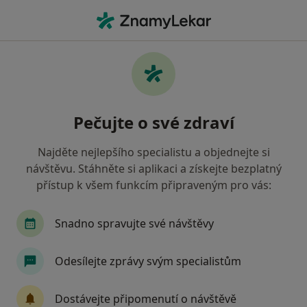
Hla
Fyzioterapeut • Brandýs nad Labem, středočeský
Filtry
Mapa
Fyzioterapeut Brandýs nad Labem
Pečujte o své zdraví
Jak řadíme výsledky vyhledávání?
Najděte nejlepšího specialistu a objednejte si
návštěvu. Stáhněte si aplikaci a získejte bezplatný
Jakou pojišťovnu máte?
přístup k všem funkcím připraveným pro vás:
Zaměstnanecká pojišťovna Škoda
Snadno spravujte své návštěvy
Odesílejte zprávy svým specialistům
Dostávejte připomenutí o návštěvě