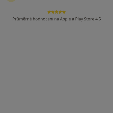
Průměrné hodnocení na Apple a Play Store 4.5
Mgr. Jitka Filová
·
Více
Fyzioterapeut
32 názorů
Dykova 31,
•
Mapa
Fyzioterapie Jitka Filová
Fyzioterapie
1 900 Kč
Tento specialista nenabízí online rezervaci termínu na této adrese.
Rezervovat termín