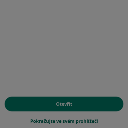
Sweet RehaGym
Rehabilitační léčba některých druhů funkční sterility metodou L. Mojžíšové
Cena nebyla přidána
Tento specialista nenabízí online rezervaci termínu na této adrese.
Rezervovat termín
Mgr. et Bc. Lenka Exnerová
·
Více
Fyzioterapeut
Otevřít
Desenská 583/5, Praha
•
Mapa
NZZ Fitnessie
Pokračujte ve svém prohlížeči