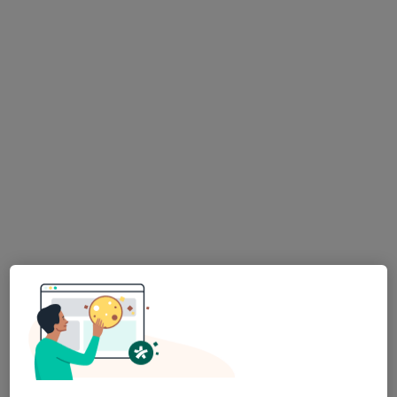
Zobrazit profil
K dispozici jsou specialisté
Tito specialisté se nacházejí mimo Brandýs nad
Labem, středočeský, v oblastech blízkých vašemu
vyhledávání.
Mgr. David Hrbáček
·
Více
Fyzioterapeut
101 názorů