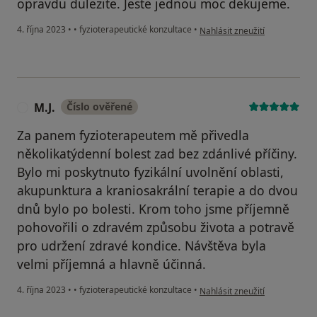
opravdu dulezite. Jeste jednou moc dekujeme.
podle názoru uživatele Aneta 
4. října 2023
•
•
fyzioterapeutické konzultace
•
Nahlásit zneužití
M.J.
Číslo ověřené
M
Za panem fyzioterapeutem mě přivedla
několikatýdenní bolest zad bez zdánlivé příčiny.
Bylo mi poskytnuto fyzikální uvolnění oblasti,
akupunktura a kraniosakrální terapie a do dvou
dnů bylo po bolesti. Krom toho jsme příjemně
pohovořili o zdravém způsobu života a potravě
pro udržení zdravé kondice. Návštěva byla
velmi příjemná a hlavně účinná.
podle názoru uživatele M.J.
4. října 2023
•
•
fyzioterapeutické konzultace
•
Nahlásit zneužití