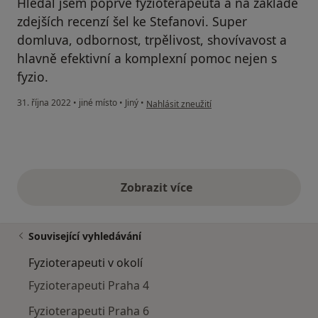
Hledal jsem poprvé fyzioterapeuta a na základě
zdejších recenzí šel ke Stefanovi. Super
domluva, odbornost, trpělivost, shovívavost a
hlavně efektivní a komplexní pomoc nejen s
fyzio.
podle názoru uživatele David
31. října 2022
•
jiné místo
•
Jiný
•
Nahlásit zneužití
Zobrazit více
výše uvedené názory
Související vyhledávání
Fyzioterapeuti v okolí
Fyzioterapeuti Praha 4
Fyzioterapeuti Praha 6