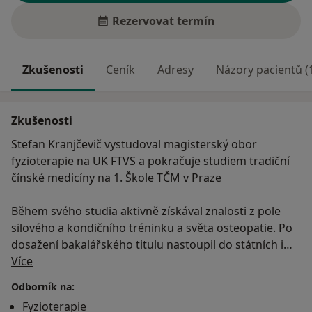
Rezervovat termín
Zkušenosti
Ceník
Adresy
Názory pacientů (
Zkušenosti
Stefan Kranjčevič vystudoval magisterský obor
fyzioterapie na UK FTVS a pokračuje studiem tradiční
čínské medicíny na 1. Škole TČM v Praze
Během svého studia aktivně získával znalosti z pole
silového a kondičního tréninku a světa osteopatie. Po
dosažení bakalářského titulu nastoupil do státních i
O mně
soukromých ambulancí, kde měl možnost pracovat s
Více
různorodými diagnózami ve spolupráci špičkových
Odborník na:
rehabilitačních lékařů i ortopedů. V současnosti
Fyzioterapie
spolupracuje s předním pražským basketbalovým