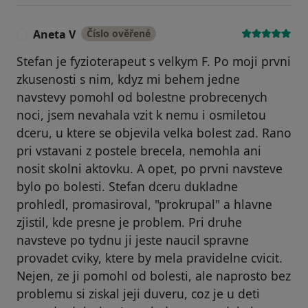
Aneta V
Číslo ověřené
A
Stefan je fyzioterapeut s velkym F. Po moji prvni
zkusenosti s nim, kdyz mi behem jedne
navstevy pomohl od bolestne probrecenych
noci, jsem nevahala vzit k nemu i osmiletou
dceru, u ktere se objevila velka bolest zad. Rano
pri vstavani z postele brecela, nemohla ani
nosit skolni aktovku. A opet, po prvni navsteve
bylo po bolesti. Stefan dceru dukladne
prohledl, promasiroval, "prokrupal" a hlavne
zjistil, kde presne je problem. Pri druhe
navsteve po tydnu ji jeste naucil spravne
provadet cviky, ktere by mela pravidelne cvicit.
Nejen, ze ji pomohl od bolesti, ale naprosto bez
problemu si ziskal jeji duveru, coz je u deti