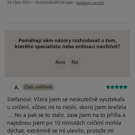
podle názoru uživatele Tereza
24. října 2023
•
•
Kraniosakrální terapie
•
Nahlásit zneužití
Pomáhají vám názory rozhodovat o tom,
kterého specialistu nebo ordinaci navštívit?
Ano
Ne
A.
Číslo ověřené
A
Stefanovi: Včera jsem se neskutečně vyvztekala
u cvičení, vůbec mi to neslo, skoro jsem brečela
…. No a pak se to stalo, zase jsem na to přišla a
najednou jsem po 10 minutách cvičení mohla
dýchat, extrémně se mi ulevilo, protože mi