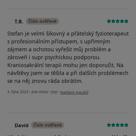
T.B.
Číslo ověřené
T
Stefan je velmi šikovný a přátelský fyzioterapeut
s profesionálním přístupem, s upřímným
zájmem a ochotou vyřešit můj problém a
zároveň i supr psychickou podporou.
Kraniosakrální terapii mohu jen doporučit. Na
návštěvy jsem se těšila a při dalších problémech
se na něj znovu ráda obrátím.
podle názoru uživatele T.B.
3. října 2023
•
jiné místo
•
Jiný
•
Nahlásit zneužití
David
Číslo ověřené
D