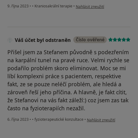
podle názoru uživatele Petra
9. října 2023
•
•
Kraniosakrální terapie
•
Nahlásit zneužití
Váš účet byl odstraněn
Číslo ověřené
Přišel jsem za Stefanem původně s podezřením
na karpální tunel na pravé ruce. Velmi rychle se
podařilo problém skoro eliminovat. Moc se mi
líbí komplexni práce s pacientem, respektive
fakt, ze se pouze neléčí problém, ale hledá a
zároveň řeší jeho příčina. A hlavně, je fakt cítit,
že Stefanovi na vás fakt záleží:) coz jsem zas tak
často na fyzioterapiích nezažil.
podle názoru uživatele Váš úč
6. října 2023
•
•
fyzioterapeutické konzultace
•
Nahlásit zneužití