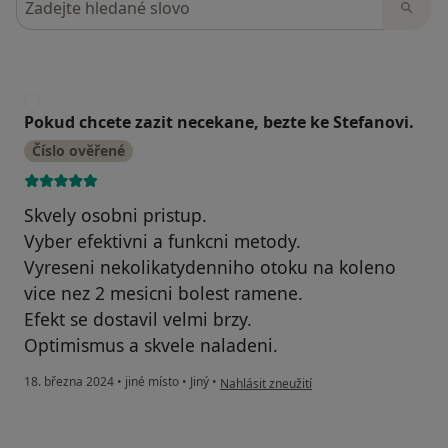
P
Pokud chcete zazit necekane, bezte ke Stefanovi.
Číslo ověřené
Skvely osobni pristup.
Vyber efektivni a funkcni metody.
Vyreseni nekolikatydenniho otoku na koleno
vice nez 2 mesicni bolest ramene.
Efekt se dostavil velmi brzy.
Optimismus a skvele naladeni.
podle názoru uživatele Pokud chcete zazi
18. března 2024
•
jiné místo
•
Jiný
•
Nahlásit zneužití