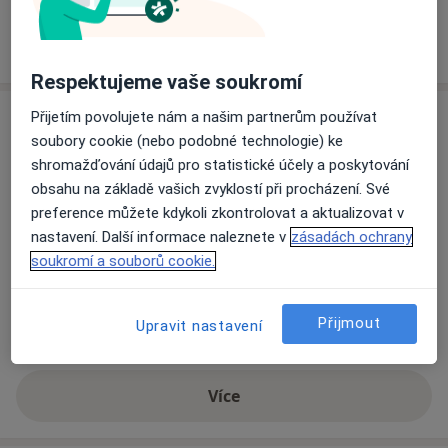
Jak fungují ceny?
Respektujeme vaše soukromí
Adresa
Přijetím povolujete nám a našim partnerům používat
soubory cookie (nebo podobné technologie) ke
shromažďování údajů pro statistické účely a poskytování
Jankovcova 1569/2C,
Praha 7
,
Praha
170 00
obsahu na základě vašich zvyklostí při procházení. Své
preference můžete kdykoli zkontrolovat a aktualizovat v
Přiblížit mapu
nastavení. Další informace naleznete v
zásadách ochrany
se otevře v nové záložce
soukromí a souborů cookie.
Dostupnost
Na této adrese online kalendář není aktivní
Co mám v takové situaci udělat?
Přijmout
Upravit nastavení
Více
o adrese