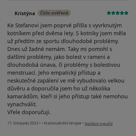
Kristýna
Číslo ověřené
K
Ke Stefanovi jsem poprvé přišla s vyvrknutým
kotníkem před dvěma lety. S kotniky jsem měla
už předtím ze sportu dlouhodobé problémy.
Dnes už žadné nemám. Taky mi pomohl s
dalšími problémy, jako bolest v rameni a
dlouhodobá únava, či problémy s bolestivou
menstruací. Jeho empatický přístup a
neskutečné zapálení ve mě vybudovalo velkou
důvěru a doporučila jsem ho už několika
kamarádům, kteří si jeho přístup také nemohou
vynachválit.
Vřele doporučuji.
podle názoru uživatele Kristýn
17. listopadu 2023
•
•
Kraniosakrální terapie
•
Nahlásit zneužití