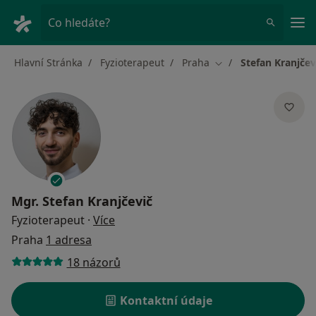
Hla
Co hledáte?
Hlavní Stránka
Fyzioterapeut
Praha
Stefan Kranjčev
Změna města
Mgr.
Stefan Kranjčevič
o specializacích
Fyzioterapeut
·
Více
Praha
1 adresa
18 názorů
Kontaktní údaje