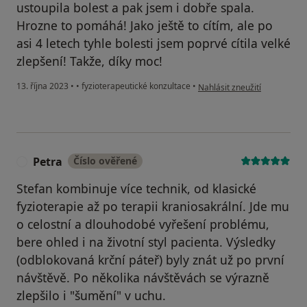
ustoupila bolest a pak jsem i dobře spala.
Hrozne to pomáhá! Jako ještě to cítím, ale po
asi 4 letech tyhle bolesti jsem poprvé cítila velké
zlepšení! Takže, díky moc!
podle názoru uživatele A.
13. října 2023
•
•
fyzioterapeutické konzultace
•
Nahlásit zneužití
Petra
Číslo ověřené
P
Stefan kombinuje více technik, od klasické
fyzioterapie až po terapii kraniosakrální. Jde mu
o celostní a dlouhodobé vyřešení problému,
bere ohled i na životní styl pacienta. Výsledky
(odblokovaná krční páteř) byly znát už po první
návštěvě. Po několika návštěvách se výrazně
zlepšilo i "šumění" v uchu.