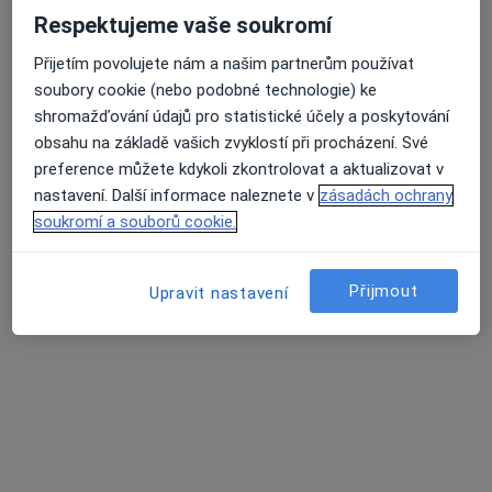
Respektujeme vaše soukromí
Mgr. Marek Rucki
·
Více
Fyzioterapeut
Přijetím povolujete nám a našim partnerům používat
64 názorů
soubory cookie (nebo podobné technologie) ke
shromažďování údajů pro statistické účely a poskytování
Korunovační 32, Praha
•
Mapa
obsahu na základě vašich zvyklostí při procházení. Své
Fyzioterapie Marek Rucki
preference můžete kdykoli zkontrolovat a aktualizovat v
Fyzioterapie
1 500 Kč
nastavení. Další informace naleznete v
zásadách ochrany
Tento specialista nenabízí online rezervaci termínu na této adrese.
soukromí a souborů cookie.
Rezervovat termín
Přijmout
Upravit nastavení