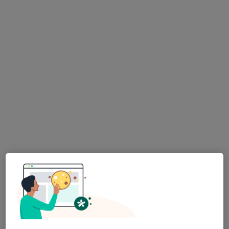
Mgr. Adam Severa
·
Více
Fyzioterapeut
148 názorů
Dobrovského 1303/13, Praha
•
Mapa
Fyzioterapie Adam Severa
Fyzioterapie
2 200 Kč
Tento specialista nenabízí online rezervaci termínu na této adrese.
Rezervovat termín