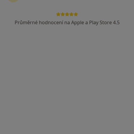
Průměrné hodnocení na Apple a Play Store 4.5
Bc. Markéta Zahajská
·
Více
Fyzioterapeut
Víta Nejedlého 596, Mnichovo Hradiště; Semčice 90, Mnichovo Hradiště
•
Mapa
Malyra s.r.o.
Tento specialista nenabízí online rezervaci termínu na této adrese.
Rezervovat termín