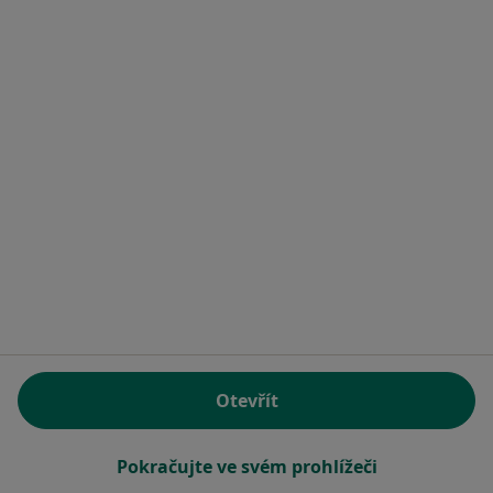
Fyzioterapie PaedDr. Eva Kumstátová
s.r.o.
Fyzioterapeut
Havlíčkova 71, Mladá Boleslav
•
Mapa
Fyzioterapie PaedDr. Eva Kumstátová s.r.o.
Tato klinika nemá specialisty s dostupnými termíny v online kalendáři
Zobrazit profil
Otevřít
Pokračujte ve svém prohlížeči