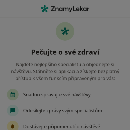
Hla
Fyzioterapeut • Mladá Boleslav, středočeský
Filtry
Mapa
Fyzioterapeut Mladá Boleslav
Pečujte o své zdraví
Jak řadíme výsledky vyhledávání?
Najděte nejlepšího specialistu a objednejte si
návštěvu. Stáhněte si aplikaci a získejte bezplatný
Jakou pojišťovnu máte?
přístup k všem funkcím připraveným pro vás:
Vojenská zdravotní pojišťovna ČR
Snadno spravujte své návštěvy
Odesílejte zprávy svým specialistům
Dostávejte připomenutí o návštěvě