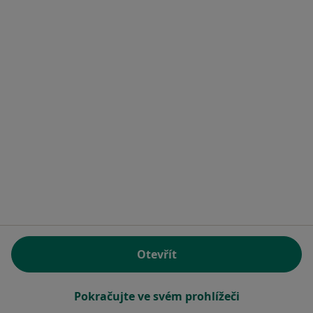
Jan Bína
Fyzioterapeut
1 názor
Psáry - Dolní Jirčany, Praha
•
Mapa
Jan Bína
Cvičení
od 250 kč
Tento specialista nenabízí online rezervaci termínu na této adrese.
Rezervovat termín
Otevřít
Pokračujte ve svém prohlížeči