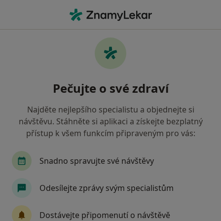
Hla
Fyzioterapeut • Praha 12, Praha, hl město Praha
Filtry
Mapa
Fyzioterapeut, Praha 12, Praha
Pečujte o své zdraví
Jak řadíme výsledky vyhledávání?
Najděte nejlepšího specialistu a objednejte si
návštěvu. Stáhněte si aplikaci a získejte bezplatný
Jakou pojišťovnu máte?
přístup k všem funkcím připraveným pro vás:
Všeobecná zdravotní pojišťovna
Zdravotní poj
Snadno spravujte své návštěvy
Odesílejte zprávy svým specialistům
Dostávejte připomenutí o návštěvě