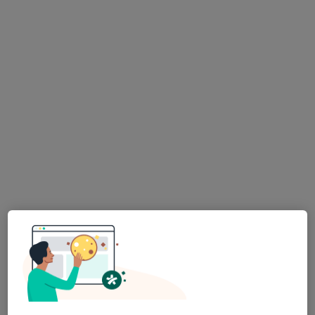
LM Clinic
·
Více
Fyzioterapeut, Chirurg, Dermatolog
25 názorů
Jihlavská 1558/21, Praha
•
Mapa
LM Clinic
Rehabilitační léčba některých druhů funkční sterility metodou L. Mojžíšové
2 500 Kč
Mgr. Martina Liška
Malá
Fyzioterapeut
Tato klinika nemá specialisty s dostupnými termíny v online kalendáři