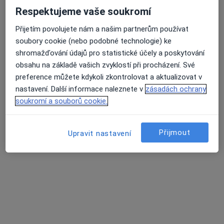
Respektujeme vaše soukromí
Zobrazit profil
Přijetím povolujete nám a našim partnerům používat
soubory cookie (nebo podobné technologie) ke
shromažďování údajů pro statistické účely a poskytování
obsahu na základě vašich zvyklostí při procházení. Své
preference můžete kdykoli zkontrolovat a aktualizovat v
nastavení. Další informace naleznete v
zásadách ochrany
soukromí a souborů cookie.
RehaGym
Přijmout
Upravit nastavení
·
Více
Fyzioterapeut, Diagnostik, Psychoterapeut
1 názor
V Jehličí 2121, Praha
•
Mapa
RehaGym
Ultrazvuk
300 Kč
Více