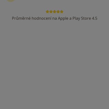
Průměrné hodnocení na Apple a Play Store 4.5
Mgr. David Hrbáček
·
Více
Fyzioterapeut
101 názorů
Novodvorská 1061/10,
•
Mapa
Fyzioterapie Mgr. David Hrbáček, MBA
Fyzioterapie
1 300 Kč
Tento specialista nenabízí online rezervaci termínu na této adrese.
Rezervovat termín