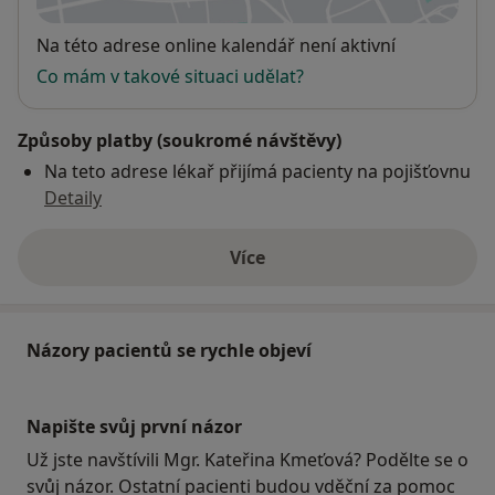
Dostupnost
Na této adrese online kalendář není aktivní
Co mám v takové situaci udělat?
Způsoby platby (soukromé návštěvy)
Na teto adrese lékař přijímá pacienty na pojišťovnu
Detaily
Více
o adrese
Názory pacientů se rychle objeví
Napište svůj první názor
Už jste navštívili Mgr. Kateřina Kmeťová? Podělte se o
svůj názor. Ostatní pacienti budou vděční za pomoc