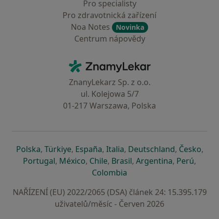
Pro specialisty
Pro zdravotnická zařízení
Noa Notes
Novinka
Centrum nápovědy
Kontakt
ZnamyLekar - Hlavní stránka
ZnanyLekarz Sp. z o.o.
ul. Kolejowa 5/7
01-217 Warszawa, Polska
se otevře v nové záložce
se otevře v nové záložce
se otevře v nové záložce
se otevře v nové záložce
se otevře v 
se o
Polska
,
Türkiye
,
España
,
Italia
,
Deutschland
,
Česko
,
se otevře v nové záložce
se otevře v nové záložce
se otevře v nové záložce
se otevře v nové záložc
se otevře v 
se ote
Portugal
,
México
,
Chile
,
Brasil
,
Argentina
,
Perú
,
se otevře v nové záložce
Colombia
NAŘÍZENÍ (EU) 2022/2065 (DSA) článek 24: 15.395.179
uživatelů/měsíc - Červen 2026