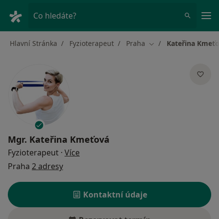
Hla
Co hledáte?
Hlavní Stránka
Fyzioterapeut
Praha
Kateřina Kmeť
Změna města
Mgr.
Kateřina Kmeťová
o specializacích
Fyzioterapeut
·
Více
Praha
2 adresy
Kontaktní údaje