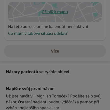
Přiblížit mapu
se otevře v nové záložce
Dostupnost
Na této adrese online kalendář není aktivní
Co mám v takové situaci udělat?
Více
o adrese
Názory pacientů se rychle objeví
Napište svůj první názor
Už jste navštívili Mgr. Jan Tomíček? Podělte se o svůj
názor. Ostatní pacienti budou vděční za pomoc při
výběru nejlepšího specialisty.