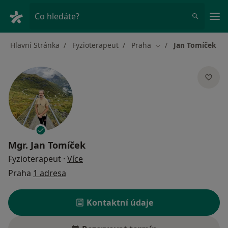
Hla
Co hledáte?
Hlavní Stránka
Fyzioterapeut
Praha
Jan Tomíček
Změna města
Mgr.
Jan Tomíček
o specializacích
Fyzioterapeut
·
Více
Praha
1 adresa
Kontaktní údaje