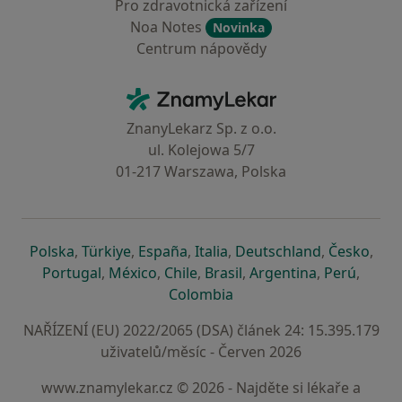
Pro zdravotnická zařízení
Noa Notes
Novinka
Centrum nápovědy
Kontakt
ZnamyLekar - Hlavní stránka
ZnanyLekarz Sp. z o.o.
ul. Kolejowa 5/7
01-217 Warszawa, Polska
se otevře v nové záložce
se otevře v nové záložce
se otevře v nové záložce
se otevře v nové záložce
se otevře v 
se o
Polska
,
Türkiye
,
España
,
Italia
,
Deutschland
,
Česko
,
se otevře v nové záložce
se otevře v nové záložce
se otevře v nové záložce
se otevře v nové záložc
se otevře v 
se ote
Portugal
,
México
,
Chile
,
Brasil
,
Argentina
,
Perú
,
se otevře v nové záložce
Colombia
NAŘÍZENÍ (EU) 2022/2065 (DSA) článek 24: 15.395.179
uživatelů/měsíc - Červen 2026
www.znamylekar.cz © 2026 - Najděte si lékaře a