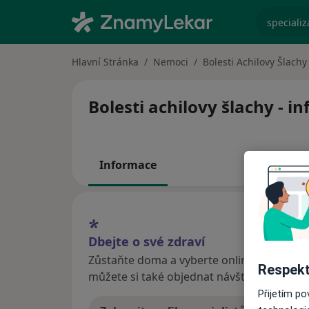
specializ
Hlavní Stránka
Nemoci
Bolesti Achilovy Šlachy
Bolesti achilovy šlachy - i
Informace
Dbejte o své zdraví
Zůstaňte doma a vyberte online konzultaci
Respekt
můžete si také objednat návštěvu v ordina
Přijetím p