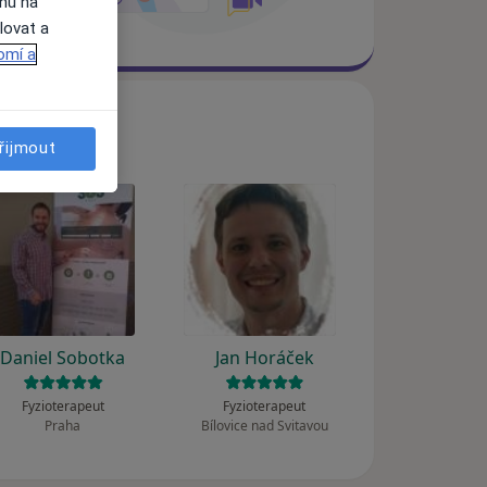
ahu na
lovat a
omí a
řijmout
Daniel Sobotka
Jan Horáček
Fyzioterapeut
Fyzioterapeut
Praha
Bílovice nad Svitavou