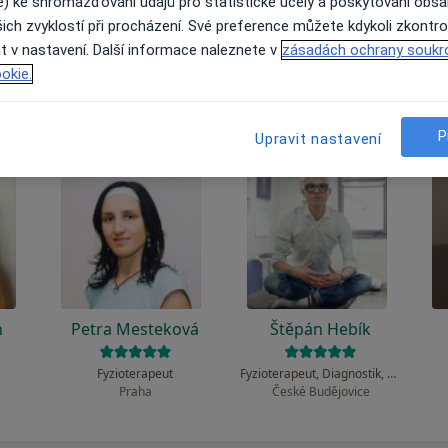
 to funguje?
e) ke shromažďování údajů pro statistické účely a poskytování obs
ich zvyklostí při procházení. Své preference můžete kdykoli zkontro
t v nastavení. Další informace naleznete v
zásadách ochrany soukr
okie.
P
Upravit nastavení
h
Petra Mesteková
Štěpán Hebík
Fyzioterapeut
Fyzioterapeut, Diagnostik, Ostatní
Praha
České Budějovice