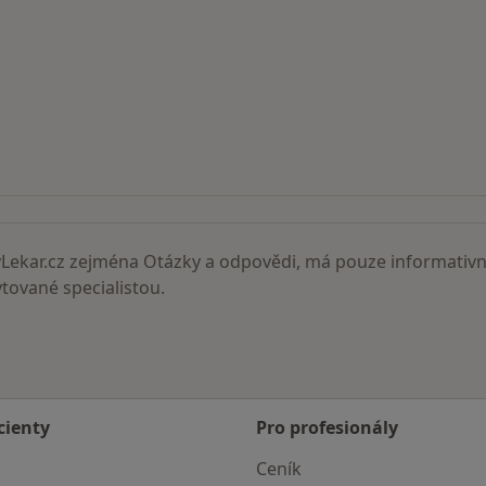
ní lékaři
ekar.cz zejména Otázky a odpovědi, má pouze informativní
ované specialistou.
cienty
Pro profesionály
Ceník