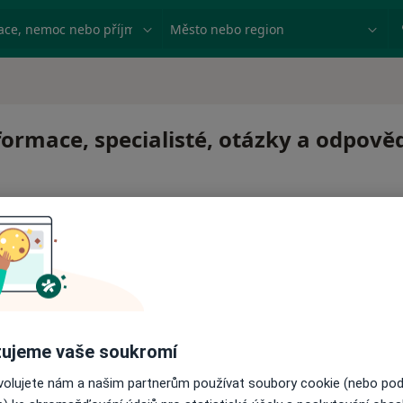
ace, nemoc nebo příjmení
Město nebo region
nformace, specialisté, otázky a odpově
 pro zahájení nebo pokračování léčby. Pokud to potřebujet
ujeme vaše soukromí
ci.
ovolujete nám a našim partnerům používat soubory cookie (nebo po