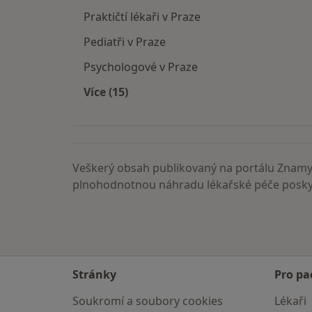
Praktičtí lékaři v Praze
Pediatři v Praze
Psychologové v Praze
Více (15)
Více v kategorii: Nejčastěji vyhledáva
Veškerý obsah publikovaný na portálu ZnamyL
plnohodnotnou náhradu lékařské péče poskyt
Stránky
Pro pa
Soukromí a soubory cookies
Lékaři