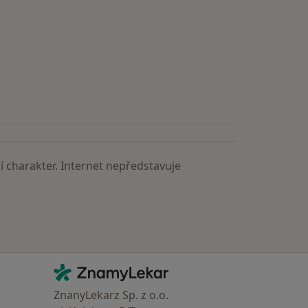
 charakter. Internet nepředstavuje
Kontakt
ZnamyLekar - Hlavní stránka
ZnanyLekarz Sp. z o.o.