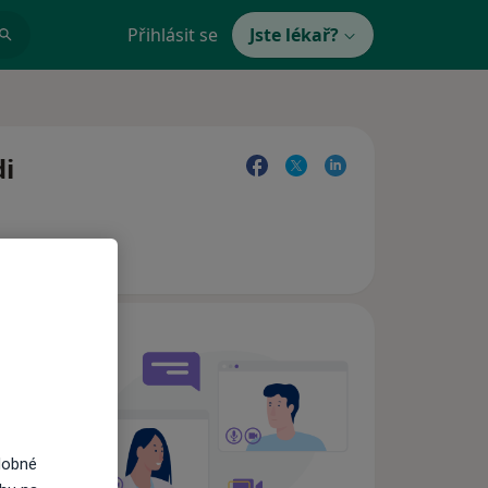
Přihlásit se
Jste lékař?
di
e,
dobné