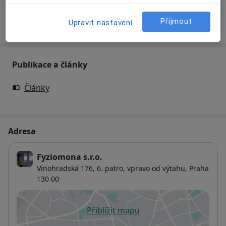
Přijmout
Upravit nastavení
Jak fungují ceny?
Publikace a články
Články
Adresa
Fyziomona s.r.o.
Vinohradská 176,
6. patro, vpravo od výtahu,
Praha
130 00
Přiblížit mapu
se otevře v nové záložce