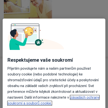
Zobrazit galerii (1)
Více
o zkušenostech
Respektujeme vaše soukromí
Služby a ceník služeb
Přijetím povolujete nám a našim partnerům používat
soubory cookie (nebo podobné technologie) ke
Běžný termín
Objednat se
shromažďování údajů pro statistické účely a poskytování
1 500 Kč
Detaily
obsahu na základě vašich zvyklostí při procházení. Své
preference můžete kdykoli zkontrolovat a aktualizovat v
Vyšetření pohybového aparátu
nastavení. Další informace naleznete v
zásadách ochrany
2 200 Kč
Detaily
soukromí a souborů cookie.