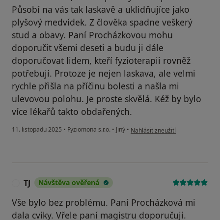
Působí na vás tak laskavě a uklidňujíce jako
plyšový medvídek. Z člověka spadne veškerý
stud a obavy. Paní Procházkovou mohu
doporučit všemi deseti a budu ji dále
doporučovat lidem, kteří fyzioterapii rovněž
potřebují. Protoze je nejen laskava, ale velmi
rychle přišla na příčinu bolesti a našla mi
ulevovou polohu. Je proste skvělá. Kéž by bylo
více lékařů takto obdařených.
podle názoru uživatele Šarlota W
11. listopadu 2025
•
Fyziomona s.r.o.
•
Jiný
•
Nahlásit zneužití
TJ
Návštěva ověřená
T
Vše bylo bez problému. Paní Procházková mi
dala cviky. Vřele paní magistru doporučuji.