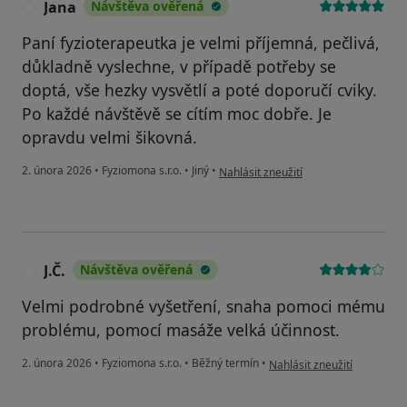
Jana
Návštěva ověřená
J
Paní fyzioterapeutka je velmi příjemná, pečlivá,
důkladně vyslechne, v případě potřeby se
doptá, vše hezky vysvětlí a poté doporučí cviky.
Po každé návštěvě se cítím moc dobře. Je
opravdu velmi šikovná.
podle názoru uživatele Jana
2. února 2026
•
Fyziomona s.r.o.
•
Jiný
•
Nahlásit zneužití
J.Č.
Návštěva ověřená
J
Velmi podrobné vyšetření, snaha pomoci mému
problému, pomocí masáže velká účinnost.
podle názoru uživatele J.Č.
2. února 2026
•
Fyziomona s.r.o.
•
Běžný termín
•
Nahlásit zneužití