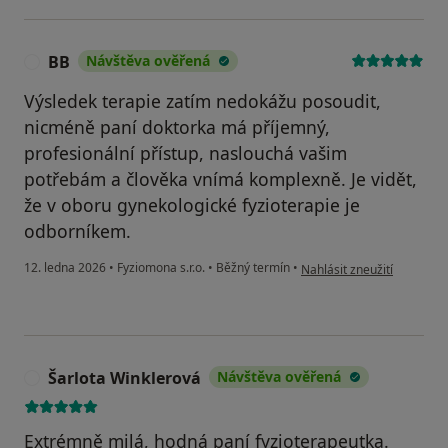
BB
Návštěva ověřená
B
Výsledek terapie zatím nedokážu posoudit,
nicméně paní doktorka má příjemný,
profesionální přístup, naslouchá vašim
potřebám a člověka vnímá komplexně. Je vidět,
že v oboru gynekologické fyzioterapie je
odborníkem.
podle názoru uživatele BB
12. ledna 2026
•
Fyziomona s.r.o.
•
Běžný termín
•
Nahlásit zneužití
Šarlota Winklerová
Návštěva ověřená
Š
Extrémně milá, hodná paní fyzioterapeutka.