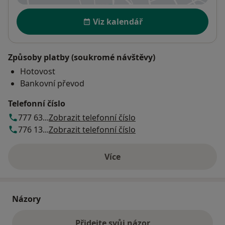
Dostupnost
Viz kalendář
Způsoby platby (soukromé návštěvy)
Hotovost
Bankovní převod
Telefonní číslo
777 63...
Zobrazit telefonní číslo
776 13...
Zobrazit telefonní číslo
Více
o adrese
Názory
Přidejte svůj názor