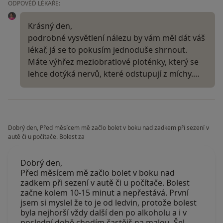
ODPOVĚĎ LÉKAŘE:
Krásný den,
podrobné vysvětlení nálezu by vám měl dát váš
lékař, já se to pokusím jednoduše shrnout.
Máte výhřez meziobratlové ploténky, který se
lehce dotýká nervů, které odstupují z míchy.…
Dobrý den, Před měsícem mě začlo bolet v boku nad zadkem při sezení v
autě či u počítače. Bolest za
Dobrý den,
Před měsícem mě začlo bolet v boku nad
zadkem při sezení v autě či u počítače. Bolest
začne kolem 10-15 minut a nepřestává. První
jsem si myslel že to je od ledvin, protože bolest
byla nejhorší vždy další den po alkoholu a i v
poslední době chodím častějš na malou. Šel