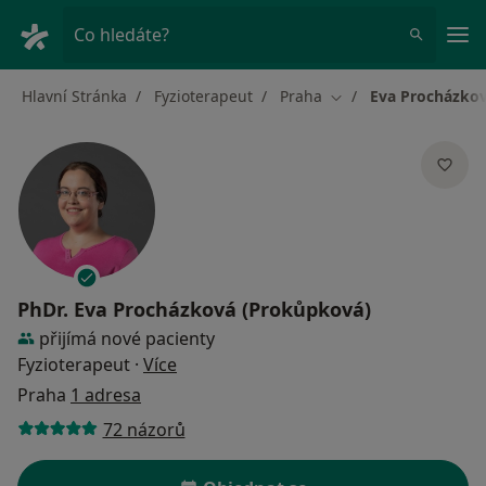
Hla
Co hledáte?
Hlavní Stránka
Fyzioterapeut
Praha
Eva Procházko
Změna města
PhDr.
Eva Procházková (Prokůpková)
přijímá nové pacienty
o specializacích
Fyzioterapeut
·
Více
Praha
1 adresa
72 názorů