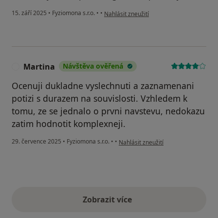
podle názoru uživatele TJ
15. září 2025
•
Fyziomona s.r.o.
•
•
Nahlásit zneužití
Martina
Návštěva ověřená
M
Ocenuji dukladne vyslechnuti a zaznamenani
potizi s durazem na souvislosti. Vzhledem k
tomu, ze se jednalo o prvni navstevu, nedokazu
zatim hodnotit komplexneji.
podle názoru uživatele Martina
29. července 2025
•
Fyziomona s.r.o.
•
•
Nahlásit zneužití
Zobrazit více
výše uvedené názory