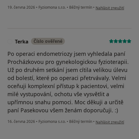
podle názoru uživatele M
19. června 2026
•
Fyziomona s.r.o.
•
Běžný termín
•
Nahlásit zneužití
Terka
Číslo ověřené
T
Po operaci endometriozy jsem vyhledala paní
Procházkovou pro gynekologickou fyzioterapii.
Už po druhém setkání jsem cítila velikou úlevu
od bolestí, které po operaci přetrvávaly. Velmi
oceňuji komplexní přístup k pacientovi, velmi
milé vystupování, ochotu vše vysvětlit a
upřímnou snahu pomoci. Moc děkuji a určitě
paní Pasekovou všem ženám doporučuji. :)
podle názoru uživatele T
16. června 2026
•
Fyziomona s.r.o.
•
Běžný termín
•
Nahlásit zneužití