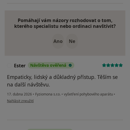
Pomáhají vám názory rozhodovat o tom,
kterého specialistu nebo ordinaci navštívit?
Ano
Ne
Ester
Návštěva ověřená
E
Empaticky, lidský a důkladný přístup. Těším se
na další návštěvu.
17. dubna 2026
•
Fyziomona s.r.o.
•
vyšetření pohybového aparátu
•
podle názoru uživatele Ester
Nahlásit zneužití