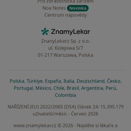
Pro zdravotnická zařízení
Noa Notes
Novinka
Centrum nápovědy
Kontakt
ZnamyLekar - Hlavní stránka
ZnanyLekarz Sp. z o.o.
ul. Kolejowa 5/7
01-217 Warszawa, Polska
se otevře v nové záložce
se otevře v nové záložce
se otevře v nové záložce
se otevře v nové záložce
se otevře v 
se o
Polska
,
Türkiye
,
España
,
Italia
,
Deutschland
,
Česko
,
se otevře v nové záložce
se otevře v nové záložce
se otevře v nové záložce
se otevře v nové záložc
se otevře v 
se ote
Portugal
,
México
,
Chile
,
Brasil
,
Argentina
,
Perú
,
se otevře v nové záložce
Colombia
NAŘÍZENÍ (EU) 2022/2065 (DSA) článek 24: 15.395.179
uživatelů/měsíc - Červen 2026
www.znamylekar.cz © 2026 - Najděte si lékaře a