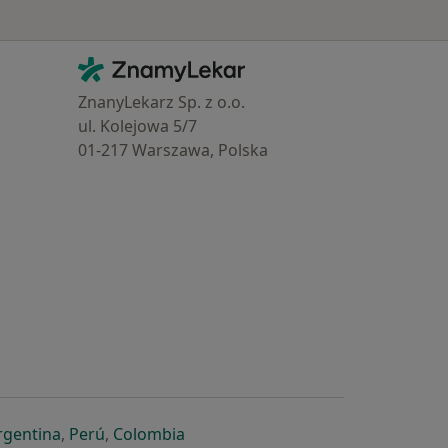
Kontakt
ZnamyLekar - Hlavní stránka
ZnanyLekarz Sp. z o.o.
ul. Kolejowa 5/7
01-217 Warszawa, Polska
e
é záložce
 v nové záložce
otevře v nové záložce
se otevře v nové záložce
se otevře v nové záložce
se otevře v nové záložce
rgentina
,
Perú
,
Colombia