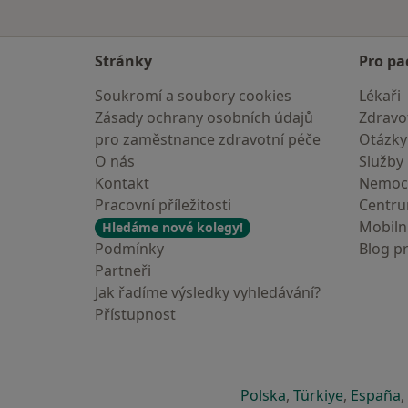
Stránky
Pro pa
Soukromí a soubory cookies
Lékaři
Zásady ochrany osobních údajů
Zdravot
pro zaměstnance zdravotní péče
Otázky
O nás
Služby
Kontakt
Nemoc
Pracovní příležitosti
Centr
Mobilní
Hledáme nové kolegy!
Podmínky
Blog p
Partneři
Jak řadíme výsledky vyhledávání?
Přístupnost
se otevře v nové 
se otevře
s
Polska
,
Türkiye
,
España
,