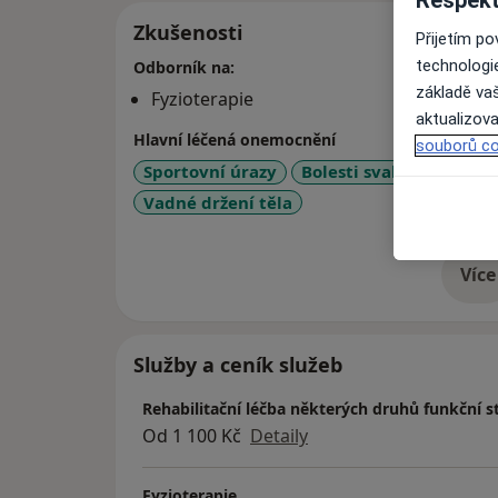
Zkušenosti
Přijetím p
technologi
Odborník na:
základě vaš
Fyzioterapie
aktualizova
Hlavní léčená onemocnění
souborů co
Sportovní úrazy
Bolesti svalů
Bolesti
Vadné držení těla
Více
o 
Služby a ceník služeb
Rehabilitační léčba některých druhů funkční s
Od 1 100 Kč
Detaily
Fyzioterapie