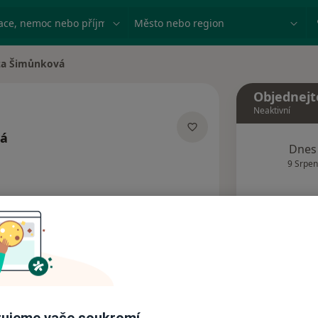
ace, nemoc nebo příjmení
Město nebo region
za Šimůnková
sta
Objednejt
Neaktivní
vá
Dnes
cializacích
9 Srpen
Tento 
Rezervovat termín
Adresy
Názory pacientů
ujeme vaše soukromí