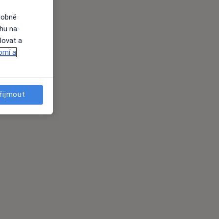
dobné
ahu na
lovat a
omí a
řijmout