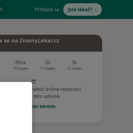
Přihlásit se
Jste lékař?
e se na ZnamyLekar.cz
Zítra
Út
St
Čt
Pá
10 Srpen
11 Srpen
12 Srpen
13 Srpen
14 Srp
specialista nenabízí online rezervaci
termínu na této adrese.
Rezervovat termín