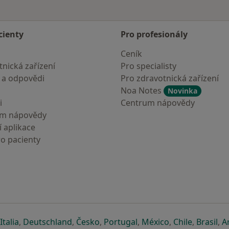
cienty
Pro profesionály
Ceník
nická zařízení
Pro specialisty
 a odpovědi
Pro zdravotnická zařízení
Noa Notes
Novinka
i
Centrum nápovědy
um nápovědy
 aplikace
ro pacienty
záložce
 v nové záložce
e otevře v nové záložce
se otevře v nové záložce
se otevře v nové záložce
se otevře v nové záložce
se otevře v nové záložc
se otevře v nov
se otevře
se 
Italia
,
Deutschland
,
Česko
,
Portugal
,
México
,
Chile
,
Brasil
,
A