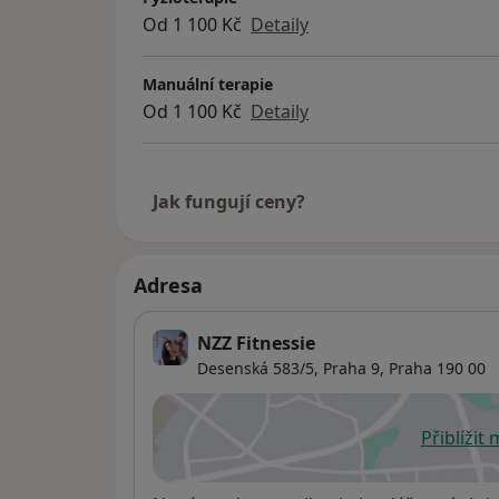
Od 1 100 Kč
Detaily
Manuální terapie
Od 1 100 Kč
Detaily
Jak fungují ceny?
Adresa
NZZ Fitnessie
Desenská 583/5,
Praha 9
,
Praha
190 00
Přiblížit
se