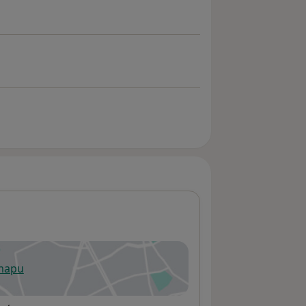
 mapu
 otevře v nové záložce