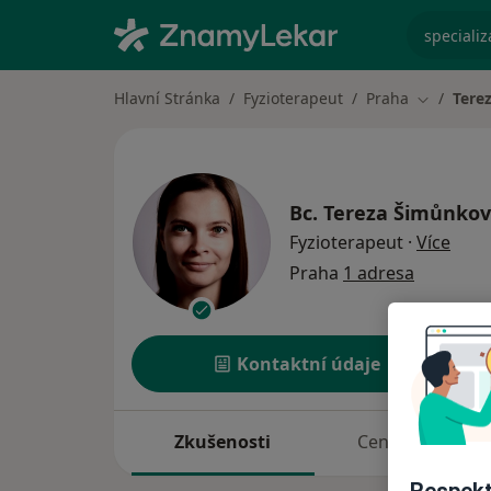
specializ
Hlavní Stránka
Fyzioterapeut
Praha
Tere
Změna mě
Bc.
Tereza Šimůnko
o spe
Fyzioterapeut
·
Více
Praha
1 adresa
Kontaktní údaje
Zkušenosti
Ceník
Respekt