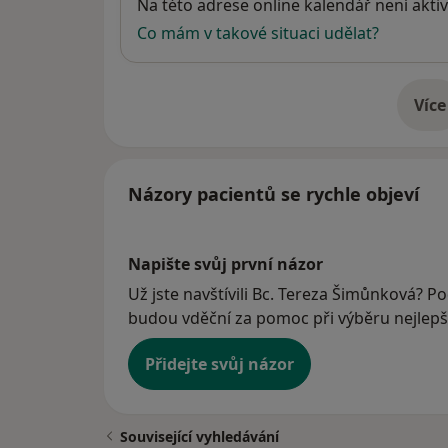
Dostupnost
Na této adrese online kalendář není aktiv
Co mám v takové situaci udělat?
Více
o 
Názory pacientů se rychle objeví
Napište svůj první názor
Už jste navštívili Bc. Tereza Šimůnková? Po
budou vděční za pomoc při výběru nejlepší
Přidejte svůj názor
Související vyhledávání