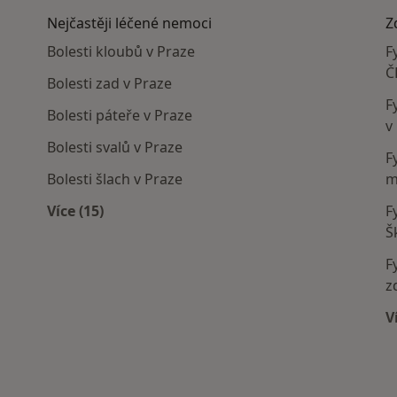
Nejčastěji léčené nemoci
Z
Bolesti kloubů v Praze
F
Č
Bolesti zad v Praze
F
Bolesti páteře v Praze
v
Bolesti svalů v Praze
F
Bolesti šlach v Praze
m
Více (15)
F
í
Více v kategorii: Nejčastěji léčené nemoci
Š
F
z
V