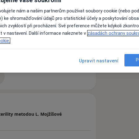
ovolujete nám a našim partnerům používat soubory cookie (nebo po
e) ke shromažďování údajů pro statistické účely a poskytování obs
ich zvyklostí při procházení. Své preference můžete kdykoli zkontro
t v nastavení. Další informace naleznete v
zásadách ochrany soukr
okie.
 v pánevní oblasti
Asymetrie těla
P
Upravit nastavení
zkušenostech
terility metodou L. Mojžíšové