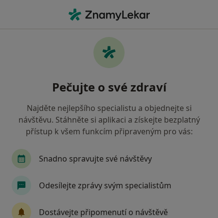
Hla
Rehabilitační Léčba Některých Druhů Funkční Sterility Metodou L Mojžíšové • Praha, hl město Praha
Filtry
• 1
Mapa
Rehabilitační léčba některých druhů
Pečujte o své zdraví
funkční sterility metodou L. Mojžíšové
Praha
Najděte nejlepšího specialistu a objednejte si
Jak řadíme výsledky vyhledávání?
návštěvu. Stáhněte si aplikaci a získejte bezplatný
přístup k všem funkcím připraveným pro vás:
Jakého specialistu hledáte?
Snadno spravujte své návštěvy
Fyzioterapeut
Chirurg
Dermatolog
O
Odesílejte zprávy svým specialistům
Dostávejte připomenutí o návštěvě