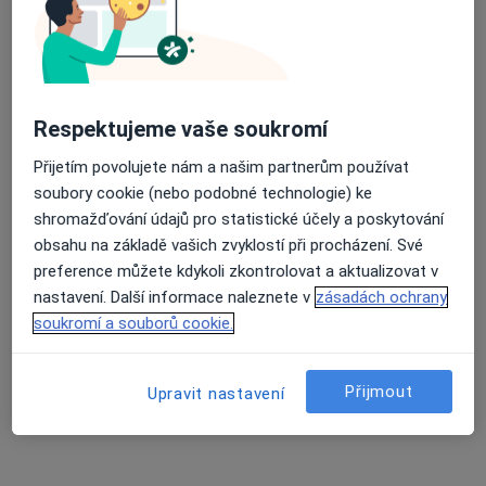
Procházková
Malá
Tato klinika nemá specialisty s dostupnými termíny v online kalendáři
Zobrazit profil
Respektujeme vaše soukromí
Přijetím povolujete nám a našim partnerům používat
soubory cookie (nebo podobné technologie) ke
shromažďování údajů pro statistické účely a poskytování
obsahu na základě vašich zvyklostí při procházení. Své
preference můžete kdykoli zkontrolovat a aktualizovat v
nastavení. Další informace naleznete v
zásadách ochrany
soukromí a souborů cookie.
Mgr. Daniel Borýsek
·
Více
Fyzioterapeut
Přijmout
Upravit nastavení
11 názorů
Praha
•
Mapa
praha