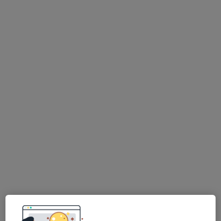
LM Clinic
·
Více
Chirurg, Dermatolog, Ortoped
25 názorů
Jihlavská 1558/21, Praha
•
Mapa
LM Clinic
Rehabilitační léčba některých druhů funkční sterility metodou L. Mojžíšové
2 500 Kč
Více
MUDr. Zuzana
Mgr. Martina Liška
MUDr. Lada Novotná