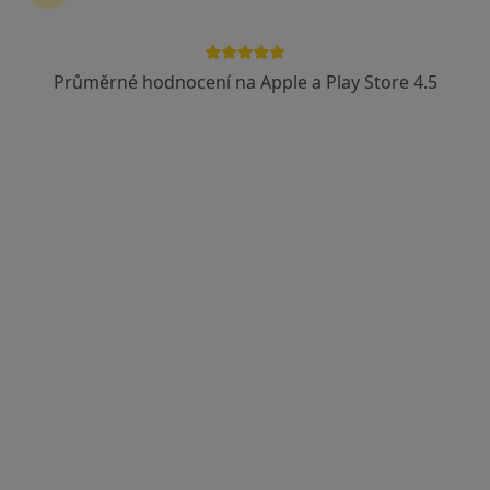
Průměrné hodnocení na Apple a Play Store 4.5
Mgr. Martina Liška Malá
·
Více
Fyzioterapeut, Specialistka na estetickou medicínu
2 názory
Adresa 1
Adresa 2
Jihlavská 1558/21, Praha
•
Mapa
LM Clinic
Rehabilitační léčba některých druhů funkční sterility metodou L. Mojžíšové
Cena nebyla přidána
Tento specialista nenabízí online rezervaci termínu na této adrese.
Rezervovat termín