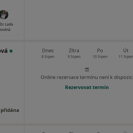
r. Lada
ovotná
ová
Dnes
Zítra
Po
Út
8 Srpen
9 Srpen
10 Srpen
11 Srpe
Online rezervace termínu není k dispozic
Rezervovat termín
 přidána