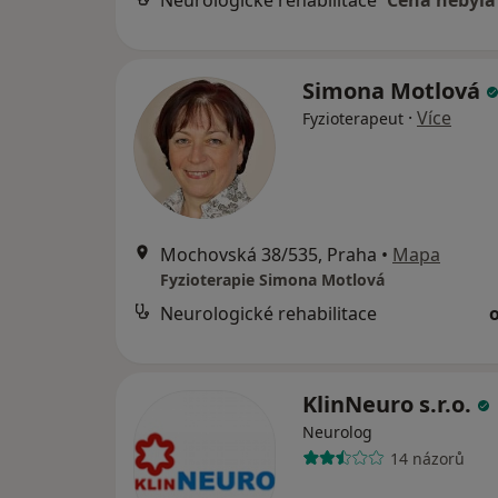
Neurologické rehabilitace
Cena nebyla
Simona Motlová
·
Více
Fyzioterapeut
Mochovská 38/535, Praha
•
Mapa
Fyzioterapie Simona Motlová
Neurologické rehabilitace
KlinNeuro s.r.o.
Neurolog
14 názorů