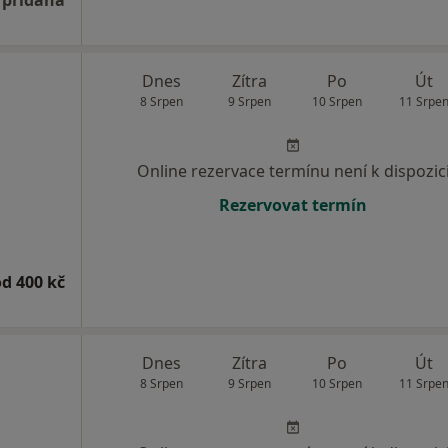
 přidána
Dnes
Zítra
Po
Út
8 Srpen
9 Srpen
10 Srpen
11 Srpe
Online rezervace termínu není k dispozic
Rezervovat termín
od 400 kč
Dnes
Zítra
Po
Út
8 Srpen
9 Srpen
10 Srpen
11 Srpe