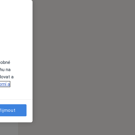
dobné
St
Čt
Pá
ahu na
n
12 Srpen
13 Srpen
14 Srpen
lovat a
omí a
i
řijmout