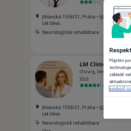
2 názory
Jihlavská 1558/21, Praha
•
Mapa
LM Clinic
Neurologické rehabilitace
Respekt
Přijetím p
LM Clinic
technologi
Chirurg, Dermatolog, Ort
základě vaš
Více
aktualizova
25 názorů
souborů co
Jihlavská 1558/21, Praha
•
Mapa
LM Clinic
Neurologické rehabilitace