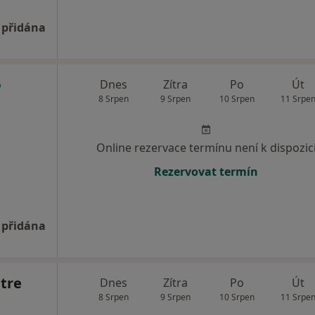
 přidána
Dnes
Zítra
Po
Út
8 Srpen
9 Srpen
10 Srpen
11 Srpe
Online rezervace termínu není k dispozic
Rezervovat termín
 přidána
tre
Dnes
Zítra
Po
Út
8 Srpen
9 Srpen
10 Srpen
11 Srpe