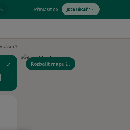
Přihlásit se
Jste lékař?
edávání?
Rozbalit mapu
St
Čt
Pá
n
12 Srpen
13 Srpen
14 Srpen
i