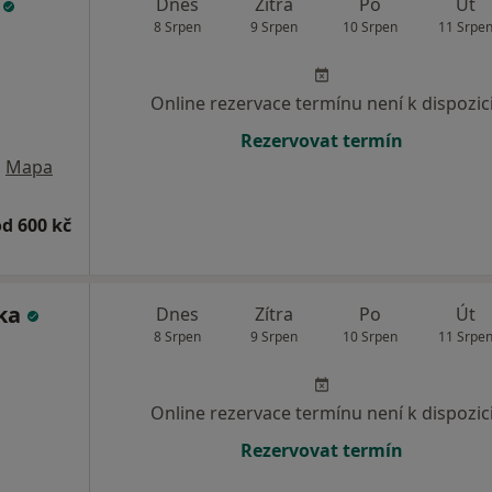
á
Dnes
Zítra
Po
Út
8 Srpen
9 Srpen
10 Srpen
11 Srpe
Online rezervace termínu není k dispozic
Rezervovat termín
•
Mapa
od 600 kč
jka
Dnes
Zítra
Po
Út
8 Srpen
9 Srpen
10 Srpen
11 Srpe
Online rezervace termínu není k dispozic
Rezervovat termín