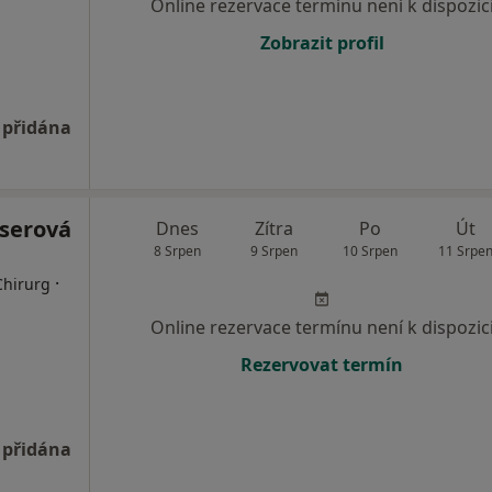
Online rezervace termínu není k dispozic
Zobrazit profil
 přidána
pserová
Dnes
Zítra
Po
Út
8 Srpen
9 Srpen
10 Srpen
11 Srpe
·
Chirurg
Online rezervace termínu není k dispozic
Rezervovat termín
 přidána