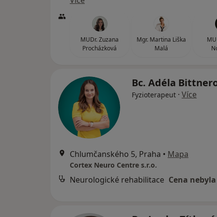
Více
MUDr. Zuzana
Mgr. Martina Liška
MUD
Procházková
Malá
N
Bc. Adéla Bittner
·
Více
Fyzioterapeut
Chlumčanského 5, Praha
•
Mapa
Cortex Neuro Centre s.r.o.
Neurologické rehabilitace
Cena nebyla