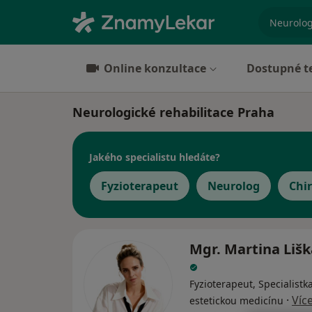
specializ
Online konzultace
Dostupné t
Neurologické rehabilitace Praha
Jakého specialistu hledáte?
Fyzioterapeut
Neurolog
Chi
Mgr. Martina Liš
Fyzioterapeut, Specialistk
·
Víc
estetickou medicínu