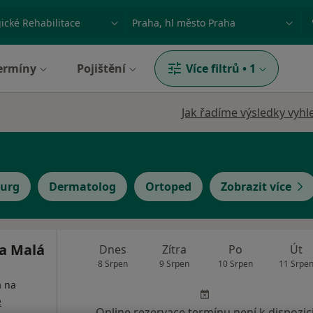
ace, nemoc nebo příjmení
Město nebo region
ermíny
Pojištění
Více filtrů
•
1
Jak řadíme výsledky vyhl
rurg
Dermatolog
Ortoped
Zobrazit více
ka Malá
Dnes
Zítra
Po
Út
8 Srpen
9 Srpen
10 Srpen
11 Srpe
a na
e
Online rezervace termínu není k dispozic