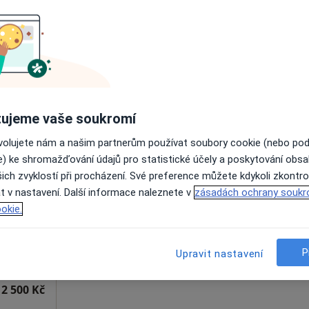
Rezervovat termín
2 500 Kč
ujeme vaše soukromí
ovolujete nám a našim partnerům používat soubory cookie (nebo po
Dnes
Zítra
Po
Út
e) ke shromažďování údajů pro statistické účely a poskytování obs
8 Srpen
9 Srpen
10 Srpen
11 Srpe
·
oped
ich zvyklostí při procházení. Své preference můžete kdykoli zkontro
t v nastavení. Další informace naleznete v
zásadách ochrany soukr
okie.
Online rezervace termínu není k dispozic
Zobrazit profil
P
Upravit nastavení
2 500 Kč