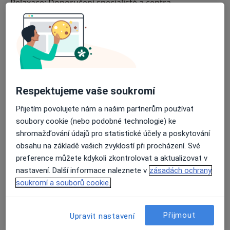
Relaxace: Doporučení specialisté a centra
Často kladené otázky
Respektujeme vaše soukromí
Přijetím povolujete nám a našim partnerům používat
soubory cookie (nebo podobné technologie) ke
shromažďování údajů pro statistické účely a poskytování
obsahu na základě vašich zvyklostí při procházení. Své
preference můžete kdykoli zkontrolovat a aktualizovat v
nastavení. Další informace naleznete v
zásadách ochrany
soukromí a souborů cookie.
Přijmout
Upravit nastavení
K čemu je relaxace používána?