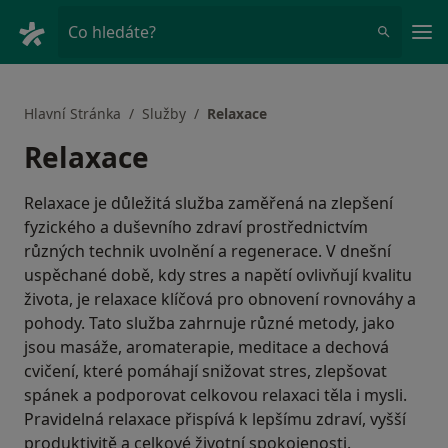
Hla
Co hledáte?
Hlavní Stránka
Služby
Relaxace
Relaxace
Relaxace je důležitá služba zaměřená na zlepšení
fyzického a duševního zdraví prostřednictvím
různých technik uvolnění a regenerace. V dnešní
uspěchané době, kdy stres a napětí ovlivňují kvalitu
života, je relaxace klíčová pro obnovení rovnováhy a
pohody. Tato služba zahrnuje různé metody, jako
jsou masáže, aromaterapie, meditace a dechová
cvičení, které pomáhají snižovat stres, zlepšovat
spánek a podporovat celkovou relaxaci těla i mysli.
Pravidelná relaxace přispívá k lepšímu zdraví, vyšší
produktivitě a celkové životní spokojenosti.