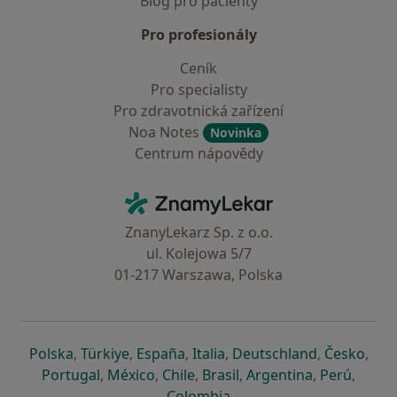
Blog pro pacienty
Pro profesionály
Ceník
Pro specialisty
Pro zdravotnická zařízení
Noa Notes
Novinka
Centrum nápovědy
Kontakt
ZnamyLekar - Hlavní stránka
ZnanyLekarz Sp. z o.o.
ul. Kolejowa 5/7
01-217 Warszawa, Polska
se otevře v nové záložce
se otevře v nové záložce
se otevře v nové záložce
se otevře v nové záložce
se otevře v 
se o
Polska
,
Türkiye
,
España
,
Italia
,
Deutschland
,
Česko
,
se otevře v nové záložce
se otevře v nové záložce
se otevře v nové záložce
se otevře v nové záložc
se otevře v 
se ote
Portugal
,
México
,
Chile
,
Brasil
,
Argentina
,
Perú
,
se otevře v nové záložce
Colombia