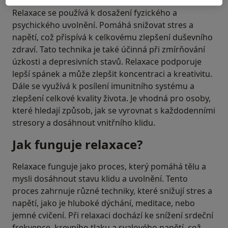
Relaxace se používá k dosažení fyzického a
psychického uvolnění. Pomáhá snižovat stres a
napětí, což přispívá k celkovému zlepšení duševního
zdraví. Tato technika je také účinná při zmírňování
úzkosti a depresivních stavů. Relaxace podporuje
lepší spánek a může zlepšit koncentraci a kreativitu.
Dále se využívá k posílení imunitního systému a
zlepšení celkové kvality života. Je vhodná pro osoby,
které hledají způsob, jak se vyrovnat s každodenními
stresory a dosáhnout vnitřního klidu.
Jak funguje relaxace?
Relaxace funguje jako proces, který pomáhá tělu a
mysli dosáhnout stavu klidu a uvolnění. Tento
proces zahrnuje různé techniky, které snižují stres a
napětí, jako je hluboké dýchání, meditace, nebo
jemné cvičení. Při relaxaci dochází ke snížení srdeční
frekvence, krevního tlaku a svalového napětí, což