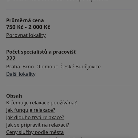
Průměrná cena
750 Kč
-
2 000 Kč
Porovnat lokality
Počet specialistů a pracovišť
222
Praha
Brno
Olomouc
České Budějovice
Další lokality
Obsah
K čemu je relaxace používána?
Jak funguje relaxace?
Jak dlouho trvá relaxace?
Jak se připravit na relaxaci?
Ceny služby podle města