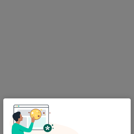
Mgr. Jana Jonáková
·
Více
Psychoterapeut
Máchova 838/18, Praha
•
Mapa
Institut pro rozvoj vztahů
Relaxace
850 Kč
Tento specialista nenabízí online rezervaci termínu na této adrese.
Rezervovat termín