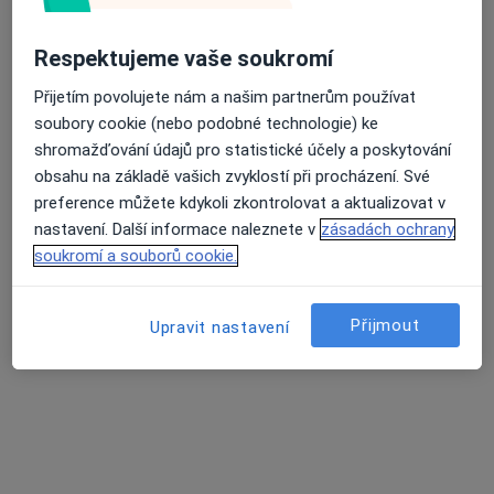
Respektujeme vaše soukromí
Přijetím povolujete nám a našim partnerům používat
soubory cookie (nebo podobné technologie) ke
shromažďování údajů pro statistické účely a poskytování
Mgr. Jarmila Honsová
obsahu na základě vašich zvyklostí při procházení. Své
Psychoterapeut
preference můžete kdykoli zkontrolovat a aktualizovat v
29 názorů
nastavení. Další informace naleznete v
zásadách ochrany
soukromí a souborů cookie.
Řipská 15, Praha
•
Mapa
Psychoterapeutické centrum Řipská
Relaxace
2 000 Kč
Přijmout
Upravit nastavení
Tento specialista nenabízí online rezervaci termínu na této adrese.
Rezervovat termín