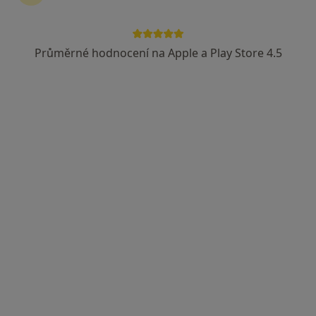
Průměrné hodnocení na Apple a Play Store 4.5
Mgr. Tereza Kubišová
Psychoterapeut
Adresa
Online
Dusíkova 2, Praha
•
Mapa
Mgr. Tereza Kubišová: Psychoterapie, poradenství
Relaxace
Cena nebyla přidána
Tento specialista nenabízí online rezervaci termínu na této adrese.
Rezervovat termín