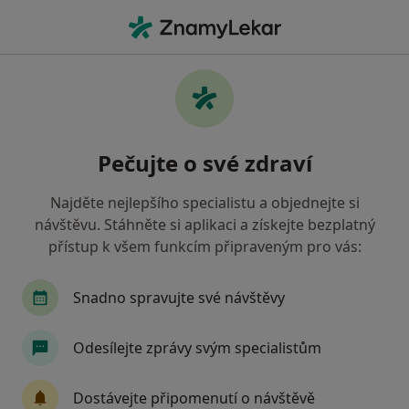
Hla
Relaxace • Praha, hl město Praha
Filtry
• 1
Mapa
Relaxace Praha
Pečujte o své zdraví
Jak řadíme výsledky vyhledávání?
Najděte nejlepšího specialistu a objednejte si
návštěvu. Stáhněte si aplikaci a získejte bezplatný
Jakého specialistu hledáte?
přístup k všem funkcím připraveným pro vás:
Psycholog
Psychoterapeut
Fyzioterapeut
Snadno spravujte své návštěvy
Odesílejte zprávy svým specialistům
Dostávejte připomenutí o návštěvě