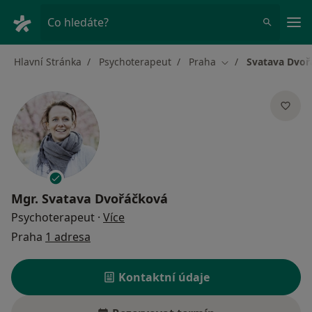
Hla
Co hledáte?
Hlavní Stránka
Psychoterapeut
Praha
Svatava Dvoř
Změna města
Mgr.
Svatava Dvořáčková
o specializacích
Psychoterapeut
·
Více
Praha
1 adresa
Kontaktní údaje