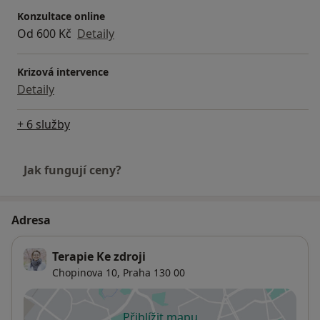
hlubinných technik seberozvoje
Konzultace online
Od 600 Kč
Detaily
Krizová intervence
Detaily
+ 6 služby
Jak fungují ceny?
Adresa
Terapie Ke zdroji
Chopinova 10,
Praha
130 00
Přiblížit mapu