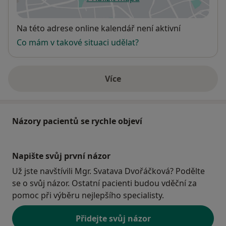
se otevře v nové záložce
Dostupnost
Na této adrese online kalendář není aktivní
Co mám v takové situaci udělat?
Více
o adrese
Názory pacientů se rychle objeví
Napište svůj první názor
Už jste navštívili Mgr. Svatava Dvořáčková? Podělte
se o svůj názor. Ostatní pacienti budou vděční za
pomoc při výběru nejlepšího specialisty.
Přidejte svůj názor