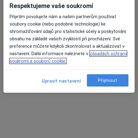
Respektujeme vaše soukromí
Rezervovat termín
Přijetím povolujete nám a našim partnerům používat
soubory cookie (nebo podobné technologie) ke
shromažďování údajů pro statistické účely a poskytování
obsahu na základě vašich zvyklostí při procházení. Své
preference můžete kdykoli zkontrolovat a aktualizovat v
nastavení. Další informace naleznete v
zásadách ochrany
soukromí a souborů cookie.
Cord Thomas
Přijmout
Upravit nastavení
Psycholog
33 názorů
Adresa 1
Adresa 2
Online
Na Poříčí 12, Praha
•
Mapa
Coaching - Praha 1