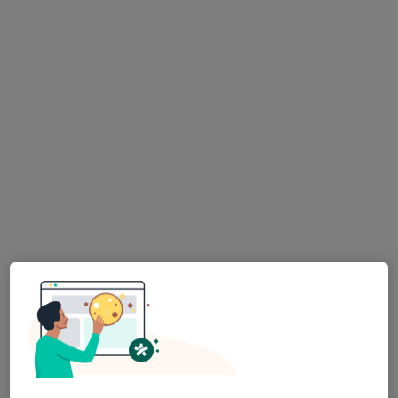
Mgr. Vladimír Textoris
·
Více
Psychoterapeut, Psycholog
8 názorů
Adresa
Online
U Beránky 4, Praha
•
Mapa
Vladimír Textoris
Psychoterapie
1 500 Kč
Tento specialista nenabízí online rezervaci termínu na této adrese.