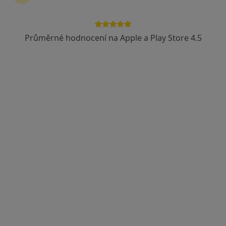
Průměrné hodnocení na Apple a Play Store 4.5
Mgr. Tereza Kubišová
Psychoterapeut
Adresa
Online
Dusíkova 2, Praha
•
Mapa
Mgr. Tereza Kubišová: Psychoterapie, poradenství
Individuální psychoterapie
1 400 Kč
Tento specialista nenabízí online rezervaci termínu na této adrese.
Rezervovat termín