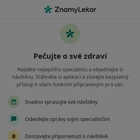
Hla
Pracovní Krize • Praha, hl město Praha
Filtry
• 1
Mapa
Pracovní krize Praha
Pečujte o své zdraví
Jak řadíme výsledky vyhledávání?
Najděte nejlepšího specialistu a objednejte si
návštěvu. Stáhněte si aplikaci a získejte bezplatný
Jakého specialistu hledáte?
přístup k všem funkcím připraveným pro vás:
Psychoterapeut
Psycholog
Terapeut
Snadno spravujte své návštěvy
Odesílejte zprávy svým specialistům
Dostávejte připomenutí o návštěvě