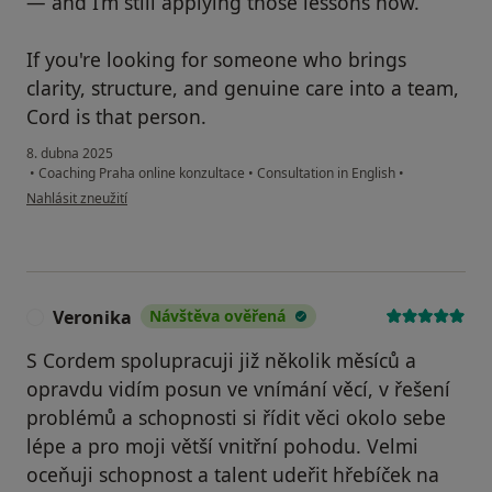
— and I’m still applying those lessons now.
If you're looking for someone who brings
clarity, structure, and genuine care into a team,
Cord is that person.
8. dubna 2025
•
Coaching Praha online konzultace
•
Consultation in English
•
podle názoru uživatele Tatiana
Nahlásit zneužití
Veronika
Návštěva ověřená
V
S Cordem spolupracuji již několik měsíců a
opravdu vidím posun ve vnímání věcí, v řešení
problémů a schopnosti si řídit věci okolo sebe
lépe a pro moji větší vnitřní pohodu. Velmi
oceňuji schopnost a talent udeřit hřebíček na