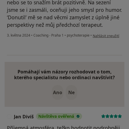
nebo se to snažím brát pozitivně. Na sezení
jsme se i zasmáli, oceňuji jeho smysl pro humor.
‘Donutil’ mě se nad věcmi zamyslet z úplně jiné
perspektivy než můj předchozí terapeut.
podle názoru uživatele
3. května 2024
•
Coaching - Praha 1
•
psychoterapie
•
Nahlásit zneužití
Pomáhají vám názory rozhodovat o tom,
kterého specialistu nebo ordinaci navštívit?
Ano
Ne
Jan Diviš
Návštěva ověřená
J
Příjemná atmosféra, težko hodnotit podrobněji,