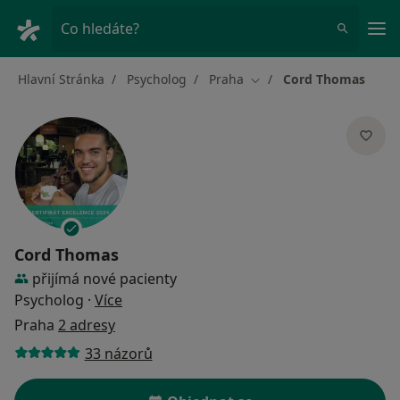
Hla
Co hledáte?
Hlavní Stránka
Psycholog
Praha
Cord Thomas
Změna města
Cord Thomas
přijímá nové pacienty
o specializacích
Psycholog
·
Více
Praha
2 adresy
33 názorů