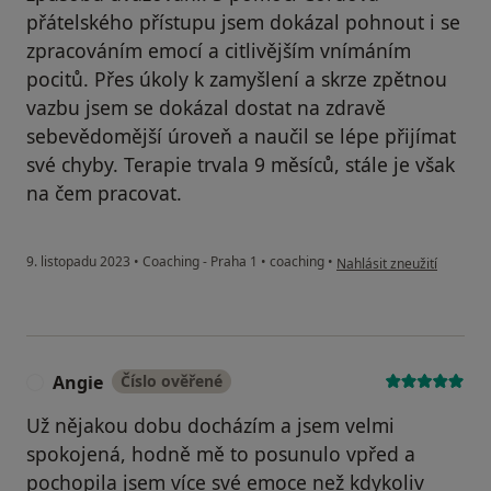
přátelského přístupu jsem dokázal pohnout i se
zpracováním emocí a citlivějším vnímáním
pocitů. Přes úkoly k zamyšlení a skrze zpětnou
vazbu jsem se dokázal dostat na zdravě
sebevědomější úroveň a naučil se lépe přijímat
své chyby. Terapie trvala 9 měsíců, stále je však
na čem pracovat.
podle názoru uživatele R
9. listopadu 2023
•
Coaching - Praha 1
•
coaching
•
Nahlásit zneužití
Angie
Číslo ověřené
A
Už nějakou dobu docházím a jsem velmi
spokojená, hodně mě to posunulo vpřed a
pochopila jsem více své emoce než kdykoliv