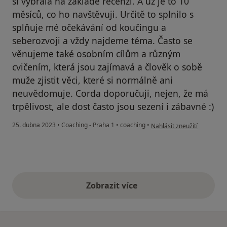
si vybrala na základě recenzí. A už je to 10
měsíců, co ho navštěvuji. Určitě to splnilo s
splňuje mé očekávání od koučingu a
seberozvoji a vždy najdeme téma. Často se
věnujeme také osobním cílům a různým
cvičením, která jsou zajímavá a člověk o sobě
muže zjistit věci, které si normálně ani
neuvědomuje. Corda doporučuji, nejen, že má
trpělivost, ale dost často jsou sezení i zábavné :)
podle názoru uživatele Ann
25. dubna 2023
•
Coaching - Praha 1
•
coaching
•
Nahlásit zneužití
Zobrazit více
výše uvedené názory