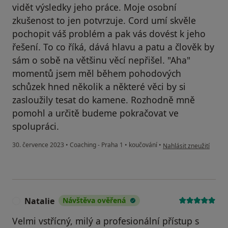
vidět výsledky jeho práce. Moje osobní
zkušenost to jen potvrzuje. Cord umí skvěle
pochopit váš problém a pak vás dovést k jeho
řešení. To co říká, dává hlavu a patu a člověk by
sám o sobě na většinu věcí nepřišel. "Aha"
momentů jsem měl během pohodových
schůzek hned několik a některé věci by si
zasloužily tesat do kamene. Rozhodně mně
pomohl a určitě budeme pokračovat ve
spolupráci.
podle názoru uživatele
30. července 2023
•
Coaching - Praha 1
•
koučování
•
Nahlásit zneužití
Natalie
Návštěva ověřená
N
Velmi vstřícný, milý a profesionální přístup s