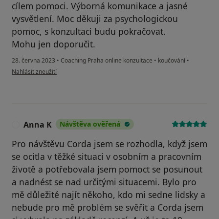
cílem pomoci. Výborná komunikace a jasné
vysvětlení. Moc děkuji za psychologickou
pomoc, s konzultaci budu pokračovat.
Mohu jen doporučit.
28. června 2023
•
Coaching Praha online konzultace
•
koučování
•
podle názoru uživatele Natalie
Nahlásit zneužití
Anna K
Návštěva ověřená
A
Pro návštěvu Corda jsem se rozhodla, když jsem
se ocitla v těžké situaci v osobním a pracovním
životě a potřebovala jsem pomoct se posunout
a nadnést se nad určitými situacemi. Bylo pro
mě důležité najít někoho, kdo mi sedne lidsky a
nebude pro mě problém se svěřit a Corda jsem