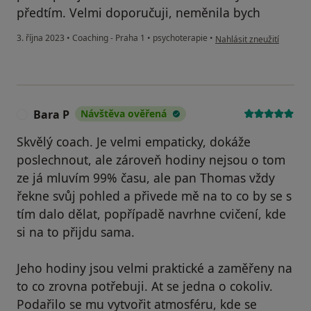
předtím. Velmi doporučuji, neměnila bych
podle názoru uživatele A
3. října 2023
•
Coaching - Praha 1
•
psychoterapie
•
Nahlásit zneužití
Bara P
Návštěva ověřená
B
Skvělý coach. Je velmi empaticky, dokáže
poslechnout, ale zároveň hodiny nejsou o tom
ze já mluvím 99% času, ale pan Thomas vždy
řekne svůj pohled a přivede mě na to co by se s
tím dalo dělat, popřípadě navrhne cvičení, kde
si na to přijdu sama.
Jeho hodiny jsou velmi praktické a zaměřeny na
to co zrovna potřebuji. At se jedna o cokoliv.
Podařilo se mu vytvořit atmosféru, kde se