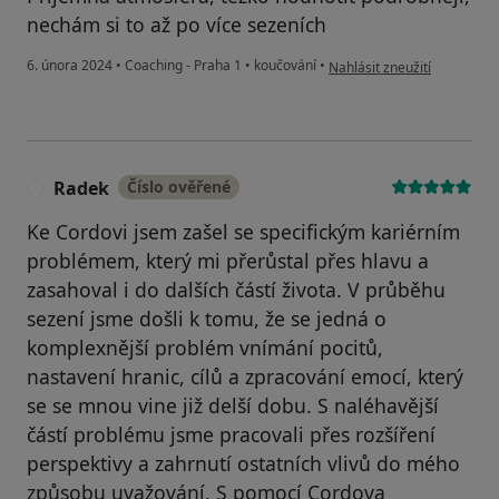
nechám si to až po více sezeních
podle názoru uživatele Jan D
6. února 2024
•
Coaching - Praha 1
•
koučování
•
Nahlásit zneužití
Radek
Číslo ověřené
R
Ke Cordovi jsem zašel se specifickým kariérním
problémem, který mi přerůstal přes hlavu a
zasahoval i do dalších částí života. V průběhu
sezení jsme došli k tomu, že se jedná o
komplexnější problém vnímání pocitů,
nastavení hranic, cílů a zpracování emocí, který
se se mnou vine již delší dobu. S naléhavější
částí problému jsme pracovali přes rozšíření
perspektivy a zahrnutí ostatních vlivů do mého
způsobu uvažování. S pomocí Cordova