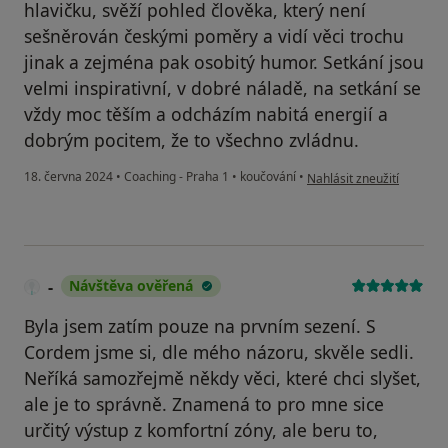
hlavičku, svěží pohled člověka, který není
sešněrován českými poměry a vidí věci trochu
jinak a zejména pak osobitý humor. Setkání jsou
velmi inspirativní, v dobré náladě, na setkání se
vždy moc těším a odcházím nabitá energií a
dobrým pocitem, že to všechno zvládnu.
podle názoru uživatele V
18. června 2024
•
Coaching - Praha 1
•
koučování
•
Nahlásit zneužití
-
Návštěva ověřená
Byla jsem zatím pouze na prvním sezení. S
Cordem jsme si, dle mého názoru, skvěle sedli.
Neříká samozřejmě někdy věci, které chci slyšet,
ale je to správně. Znamená to pro mne sice
určitý výstup z komfortní zóny, ale beru to,