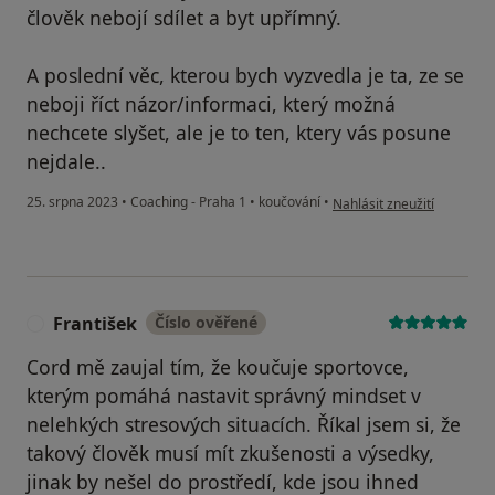
člověk nebojí sdílet a byt upřímný.
A poslední věc, kterou bych vyzvedla je ta, ze se
neboji říct názor/informaci, který možná
nechcete slyšet, ale je to ten, ktery vás posune
nejdale..
podle názoru uživatele Ba
25. srpna 2023
•
Coaching - Praha 1
•
koučování
•
Nahlásit zneužití
František
Číslo ověřené
F
Cord mě zaujal tím, že koučuje sportovce,
kterým pomáhá nastavit správný mindset v
nelehkých stresových situacích. Říkal jsem si, že
takový člověk musí mít zkušenosti a výsedky,
jinak by nešel do prostředí, kde jsou ihned