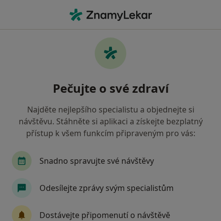
Hla
Psycholog • Praha, hl město Praha
Filtry
• 1
Mapa
Doporučení psychologové s Zdravotní
Pečujte o své zdraví
pojišťovna ministerstva vnitra ČR Praha
Jak řadíme výsledky vyhledávání?
Najděte nejlepšího specialistu a objednejte si
návštěvu. Stáhněte si aplikaci a získejte bezplatný
přístup k všem funkcím připraveným pro vás:
Snadno spravujte své návštěvy
Odesílejte zprávy svým specialistům
Mgr. Lenka Brožková
Dostávejte připomenutí o návštěvě
·
Více
Psycholog, Psychoterapeut, Dětský psycholog