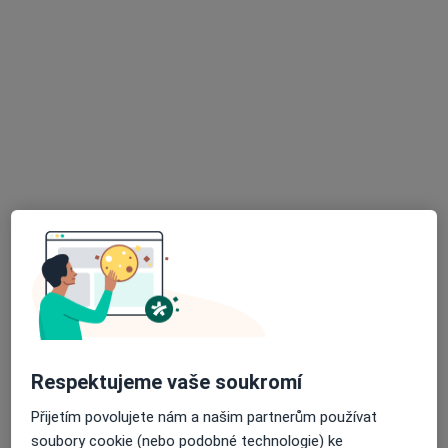
PhDr. Lenka Mašková
·
Více
Psycholog, Psychoterapeut
27 názorů
Jana Masaryka 48, Praha
•
Mapa
ordinace klinické psychologie
Psychologické poradenství
od 1 300 kč
Tento specialista nenabízí online rezervaci termínu na této adrese.
Rezervovat termín
K dispozici jsou online konzultace
Specialisté ve vaší oblasti nenabízí osobní návštěvy.
Respektujeme vaše soukromí
Zkuste místo toho online konzultace.
Přijetím povolujete nám a našim partnerům používat
soubory cookie (nebo podobné technologie) ke