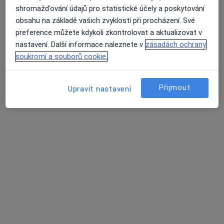
shromažďování údajů pro statistické účely a poskytování
obsahu na základě vašich zvyklostí při procházení. Své
preference můžete kdykoli zkontrolovat a aktualizovat v
nastavení. Další informace naleznete v
zásadách ochrany
soukromí a souborů cookie.
Vladimír Marček, Ph.D.
·
Více
Přijmout
Psycholog, Psychoterapeut
Upravit nastavení
124 názorů
Konzultace online
1 500 Kč
Tento specialista nenabízí online rezervaci termínu na této adrese.
Rezervovat termín
Další specialisté ve vaší oblasti
Právě teď nemají žádná volná místa. Zkontrolujte,