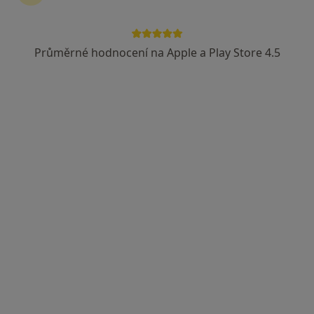
8 názorů
Adresa 1
Adresa 2
Adresa 3
Průměrné hodnocení na Apple a Play Store 4.5
Senovážné náměstí 23, Praha
•
Mapa
Praha centrum 1
Psychologické konzultace
1 300 Kč
Tento specialista nenabízí online rezervaci termínu na této adrese.
Rezervovat termín