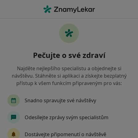
Hla
Anesteziolog • Praha, hl město Praha
Filtry
• 1
Mapa
Doporučení anesteziologové s Zdravotní
Pečujte o své zdraví
pojišťovna ministerstva vnitra ČR Praha
Jak řadíme výsledky vyhledávání?
Najděte nejlepšího specialistu a objednejte si
návštěvu. Stáhněte si aplikaci a získejte bezplatný
přístup k všem funkcím připraveným pro vás:
Snadno spravujte své návštěvy
Odesílejte zprávy svým specialistům
MUDr. Olga Janovská
Dostávejte připomenutí o návštěvě
·
Více
Anesteziolog, Praktický lékař