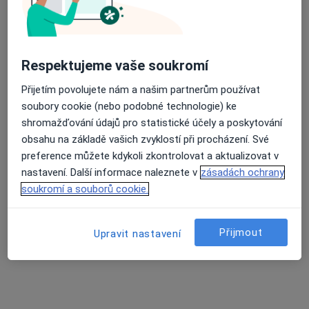
Tento specialista nenabízí online rezervaci termínu na této adrese.
Rezervovat termín
Respektujeme vaše soukromí
Přijetím povolujete nám a našim partnerům používat
soubory cookie (nebo podobné technologie) ke
shromažďování údajů pro statistické účely a poskytování
obsahu na základě vašich zvyklostí při procházení. Své
preference můžete kdykoli zkontrolovat a aktualizovat v
nastavení. Další informace naleznete v
zásadách ochrany
soukromí a souborů cookie.
GynCentrum Praha
·
Více
Anesteziolog, Chirurg, Diagnostik
38 názorů
Přijmout
Upravit nastavení
Hloubětínská 3/13, Praha
•
Mapa
GynCentrum Praha
Tato klinika nemá specialisty s dostupnými termíny v online kalendáři