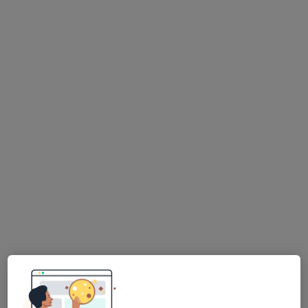
MUDr. Zuzana Hrehorová, AK Medical,s.r..o, ordinace všeobecného praktického lékaře pro dospělé
Tento specialista nenabízí online rezervaci termínu na této adrese.
Rezervovat termín
MUDr. Antonín Nechvátal
Anesteziolog, Dermatolog
1 názor
V Úvalu 84/1, Praha
•
Mapa
Fakultní nemocnice v Motole