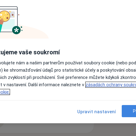
e Motole v roce 2008. Ve stejném roce
scitačním oddělení Nemocnice Mělník,
tečný úvazek. Od roku 2010 začala
UDr. Ivany Grohové na Praze 8, kde
 medicíny i jejím kombinovaní
ujeme vaše soukromí
olečnosti Blue care s.r.o., kde se
andartní péči formou manažerských
ovolujete nám a našim partnerům používat soubory cookie (nebo po
e) ke shromažďování údajů pro statistické účely a poskytování obs
medicína
andartní zdravotní péče v Dopravním
ich zvyklostí při procházení. Své preference můžete kdykoli zkontro
kupiny Agel). Od roku 2014 provozuje
t v nastavení. Další informace naleznete v
zásadách ochrany soukr
řicích.
okie.
P
Upravit nastavení
t anesteziologie, resuscitační a
zkušenostech
i všeobecného lékařství české lékařské