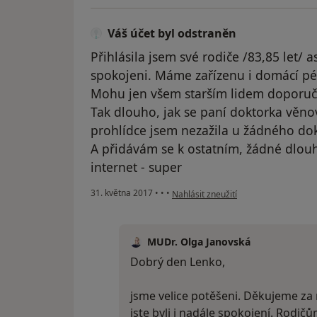
Váš účet byl odstraněn
Přihlásila jsem své rodiče /83,85 let/
spokojeni. Máme zařízenu i domácí pé
Mohu jen všem starším lidem doporuči
Tak dlouho, jak se paní doktorka věn
prohlídce jsem nezažila u žádného dok
A přidávám se k ostatním, žádné dlou
internet - super
podle názoru uživatele Váš účet byl 
31. května 2017
•
•
•
Nahlásit zneužití
MUDr. Olga Janovská
Dobrý den Lenko,
jsme velice potěšeni. Děkujeme za 
jste byli i nadále spokojení. Rodi