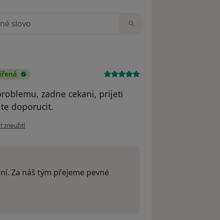
zorech
ěřená
roblemu, zadne cekani, prijeti
te doporucit.
ázoru uživatele Váš účet byl odstraněn
t zneužití
ení. Za náš tým přejeme pevné