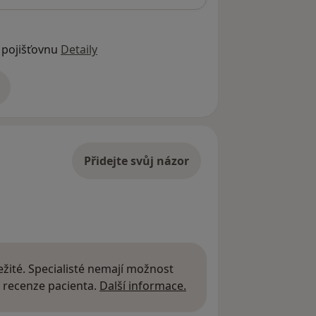
 pojišťovnu
Detaily
adrese
Přidejte svůj názor
žité. Specialisté nemají možnost
Další informace o názor
 recenze pacienta.
Další informace.