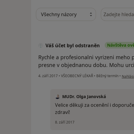
Hledejte v ná
Váš účet byl odstraněn
Návštěva ov
Rychle a profesionalni vyrizeni meho p
presne v objednanou dobu. Mohu urci
podle n
4. září 2017
•
VŠEOBECNÝ LÉKAŘ
•
Běžný termín
•
Nahlási
MUDr. Olga Janovská
Velice děkuji za ocenění i doporuč
zdraví!
8. září 2017