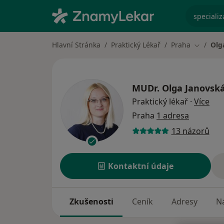
specializ
Hlavní Stránka
Praktický Lékař
Praha
Olg
Změna m
MUDr.
Olga Janovsk
o sp
Praktický lékař
·
Více
Praha
1 adresa
13 názorů
Kontaktní údaje
Zkušenosti
Ceník
Adresy
Ná