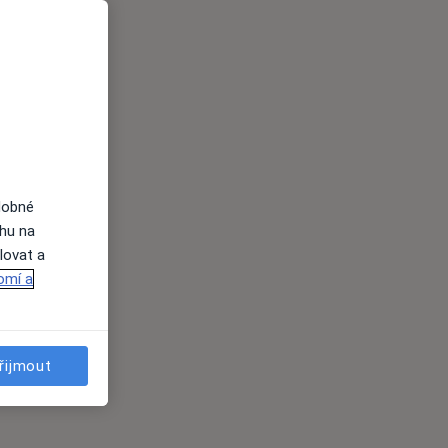
dobné
ahu na
lovat a
omí a
řijmout