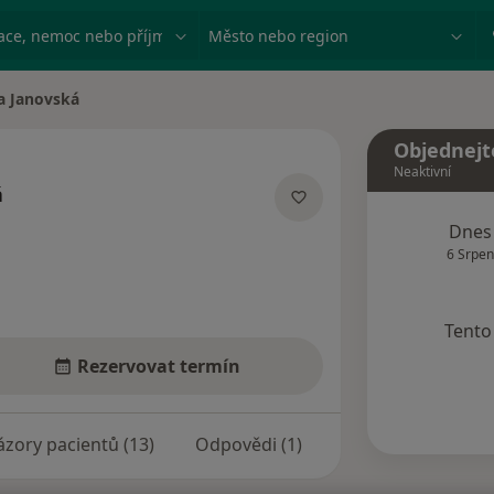
ace, nemoc nebo příjmení
Město nebo region
a Janovská
ěsta
Objednejt
Neaktivní
á
ecializacích
Dnes
6 Srpen
Tento 
Rezervovat termín
zory pacientů (13)
Odpovědi (1)