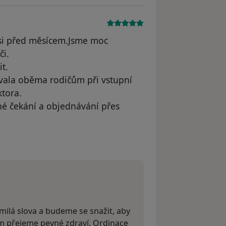
 asi před měsícem.Jsme moc
či.
t.
ovala oběma rodičům při vstupní
tora.
hé čekání a objednávání přes
odstraněn
milá slova a budeme se snažit, aby
čům přejeme pevné zdraví. Ordinace