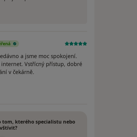
ěřená
 nedávno a jsme moc spokojení.
nternet. Vstřícný přístup, dobré
ní v čekárně.
odstraněn
tom, kterého specialistu nebo
vštívit?