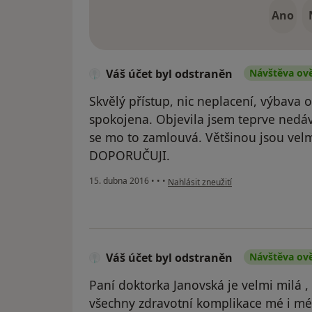
Ano
Váš účet byl odstraněn
Návštěva ov
Skvělý přístup, nic neplacení, výbava
spokojena. Objevila jsem teprve nedá
se mo to zamlouvá. Většinou jsou velm
DOPORUČUJI.
podle názoru uživatele Váš účet byl 
15. dubna 2016
•
•
•
Nahlásit zneužití
Váš účet byl odstraněn
Návštěva ov
Paní doktorka Janovská je velmi milá ,
všechny zdravotní komplikace mé i 