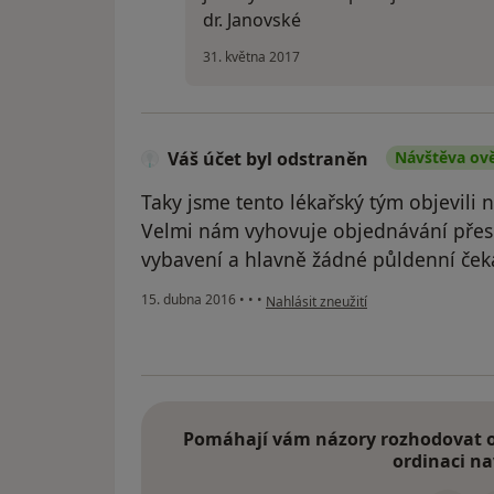
dr. Janovské
31. května 2017
Váš účet byl odstraněn
Návštěva ov
Taky jsme tento lékařský tým objevili
Velmi nám vyhovuje objednávání přes i
vybavení a hlavně žádné půldenní čeká
podle názoru uživatele Váš účet byl 
15. dubna 2016
•
•
•
Nahlásit zneužití
Pomáhají vám názory rozhodovat o 
ordinaci na