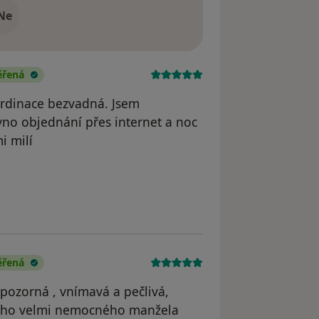
Ne
ěřená
 ordinace bezvadná. Jsem
vno objednání přes internet a noc
i milí
odstraněn
ěřená
 pozorná , vnímavá a pečlivá,
mého velmi nemocného manžela