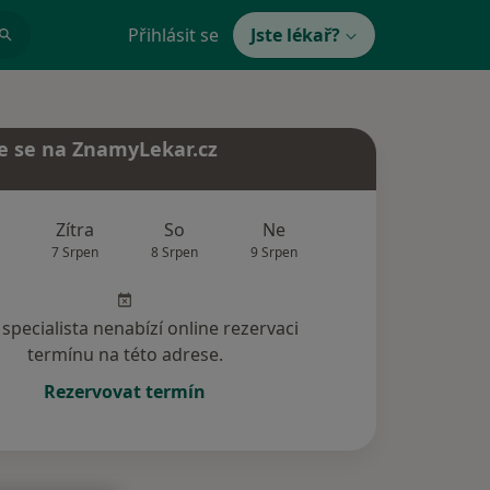
Přihlásit se
Jste lékař?
e se na ZnamyLekar.cz
Zítra
So
Ne
Po
Út
7 Srpen
8 Srpen
9 Srpen
10 Srpen
11 Srp
specialista nenabízí online rezervaci
termínu na této adrese.
Rezervovat termín