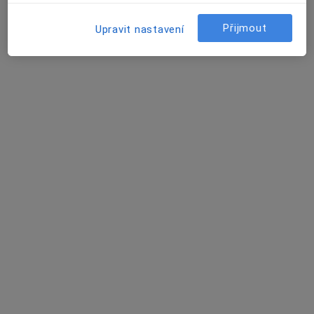
Urešova 1757, Praha
•
Mapa
Přijmout
Upravit nastavení
RESPIMED s.r.o.
Běžný termín
Hrazeno pojišťovnou
Tento specialista nenabízí online rezervaci termínu na této adrese.
Rezervovat termín
MUDr. Kristina Sadílková
·
Více
Praktický lékař
5 názorů