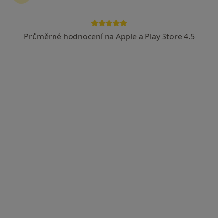
Průměrné hodnocení na Apple a Play Store 4.5
lékař Ihor Kistechko
·
Více
Praktický lékař
88 názorů
Stroupežnického 529/6, Praha
•
Mapa
MFV Medical s.r.o.
Tento specialista nenabízí online rezervaci termínu na této adrese.
Rezervovat termín