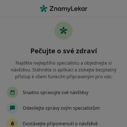
Hla
Praktický Lékař • Praha 6, Praha, hl město Praha
Filtry
Mapa
Praktický lékař, Praha 6, Praha
Pečujte o své zdraví
Jak řadíme výsledky vyhledávání?
Najděte nejlepšího specialistu a objednejte si
návštěvu. Stáhněte si aplikaci a získejte bezplatný
Jakou pojišťovnu máte?
přístup k všem funkcím připraveným pro vás:
Všeobecná zdravotní pojišťovna
Zdravotní poj
Snadno spravujte své návštěvy
Odesílejte zprávy svým specialistům
Dostávejte připomenutí o návštěvě