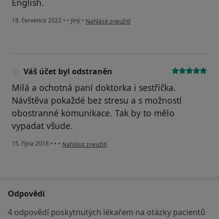
English.
podle názoru uživatele Ing. Md Nazrul Islam
18. července 2022
•
•
Jiný
•
Nahlásit zneužití
Váš účet byl odstraněn
Milá a ochotná paní doktorka i sestřička.
Návštěva pokaždé bez stresu a s možností
obostranné komunikace. Tak by to mělo
vypadat všude.
podle názoru uživatele Váš účet byl odstraněn
15. října 2018
•
•
•
Nahlásit zneužití
Odpovědi
4 odpovědí poskytnutých lékařem na otázky pacientů