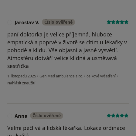
Jaroslav V.
Číslo ověřené
J
paní doktorka je velice příjemná, hluboce
empatická a poprvé v životě se cítím u lékařky v
pohodě a klidu. Vše objasní a jasně vysvětlí.
Atmosféru dotváří velice klidná a usměvavá
sestřička
1. listopadu 2025
•
Gen Med ambulance s.r.o.
•
celkové vyšetření
•
podle názoru uživatele Jaroslav V.
Nahlásit zneužití
Anna
Číslo ověřené
A
Velmi pečlivá a lidská lékařka. Lokace ordinace
je skvělá.