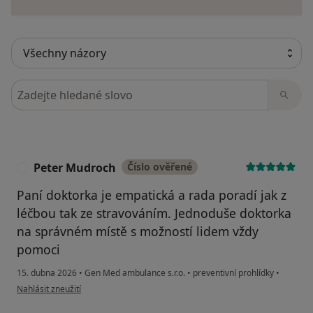
Hledejte v názorech
Peter Mudroch
Číslo ověřené
P
Paní doktorka je empatická a rada poradí jak z
léčbou tak ze stravováním. Jednoduše doktorka
na správném místě s možností lidem vždy
pomoci
15. dubna 2026
•
Gen Med ambulance s.r.o.
•
preventivní prohlídky
•
podle názoru uživatele Peter Mudroch
Nahlásit zneužití