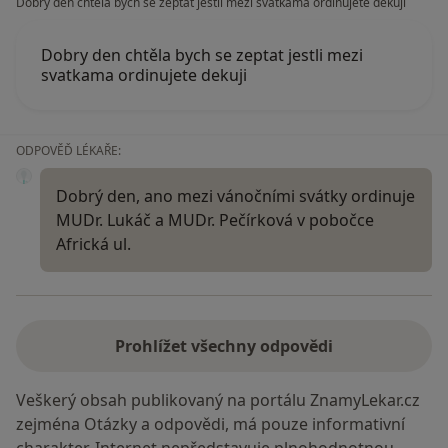
Dobry den chtěla bych se zeptat jestli mezi svatkama ordinujete dekuji
Dobry den chtěla bych se zeptat jestli mezi
svatkama ordinujete dekuji
ODPOVĚĎ LÉKAŘE:
Dobrý den, ano mezi vánočními svátky ordinuje
MUDr. Lukáč a MUDr. Pečírková v pobočce
Africká ul.
Prohlížet všechny odpovědi
Veškerý obsah publikovaný na portálu ZnamyLekar.cz
zejména Otázky a odpovědi, má pouze informativní
charakter. Internet nepředstavuje plnohodnotnou