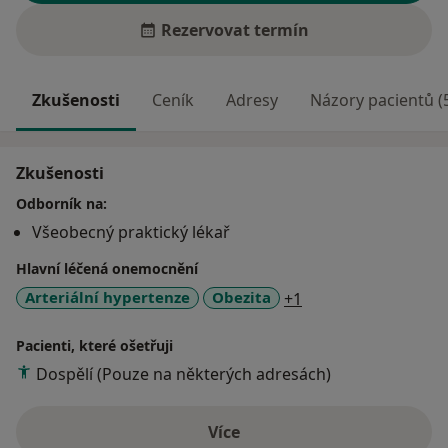
Rezervovat termín
Zkušenosti
Ceník
Adresy
Názory pacientů (
Zkušenosti
Odborník na:
Všeobecný praktický lékař
Hlavní léčená onemocnění
a11y_sr_more_dise
Arteriální hypertenze
Obezita
+1
Pacienti, které ošetřuji
Dospělí (Pouze na některých adresách)
Více
o zkušenostech