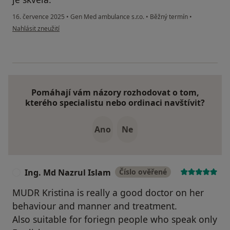
16. července 2025
•
Gen Med ambulance s.r.o.
•
Běžný termín
•
podle názoru uživatele Anna
Nahlásit zneužití
Pomáhají vám názory rozhodovat o tom,
kterého specialistu nebo ordinaci navštívit?
Ano
Ne
Ing. Md Nazrul Islam
Číslo ověřené
I
MUDR Kristina is really a good doctor on her
behaviour and manner and treatment.
Also suitable for foriegn people who speak only