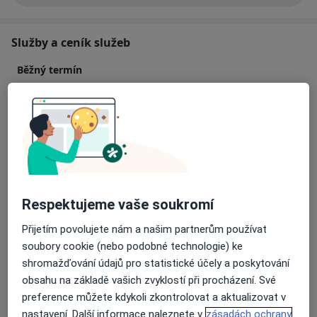
Služby a ceník služeb
Běžný termín
Detaily
Nutriční vyšetření
Detaily
Vyšetření moči
Detaily
Respektujeme vaše soukromí
Přijetím povolujete nám a našim partnerům používat
Vyšetření krve
soubory cookie (nebo podobné technologie) ke
Detaily
shromažďování údajů pro statistické účely a poskytování
obsahu na základě vašich zvyklostí při procházení. Své
Stanovení hladiny cholesterolu
preference můžete kdykoli zkontrolovat a aktualizovat v
Detaily
nastavení. Další informace naleznete v
zásadách ochrany