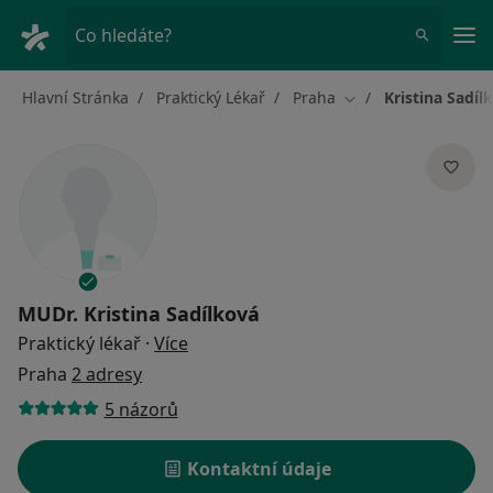
Hla
Co hledáte?
Hlavní Stránka
Praktický Lékař
Praha
Kristina Sadíl
Změna města
MUDr.
Kristina Sadílková
o specializacích
Praktický lékař
·
Více
Praha
2 adresy
5 názorů
Kontaktní údaje