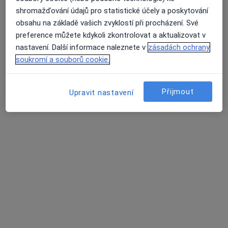
shromažďování údajů pro statistické účely a poskytování
MUDr. Mikuláš Havlík
obsahu na základě vašich zvyklostí při procházení. Své
·
Více
Praktický lékař
preference můžete kdykoli zkontrolovat a aktualizovat v
316 názorů
nastavení. Další informace naleznete v
zásadách ochrany
soukromí a souborů cookie.
Jiřího z Poděbrad 188/7, Litoměřice
•
Mapa
MUDr. Mikuláš Havlík s.r.o.
Běžný termín
600 Kč
Přijmout
Upravit nastavení
Tento specialista nenabízí online rezervaci termínu na této adrese.
Rezervovat termín
Další specialisté ve vaší oblasti
Právě teď nemají žádná volná místa. Zkontrolujte,
zda se později neotevřou nová místa.