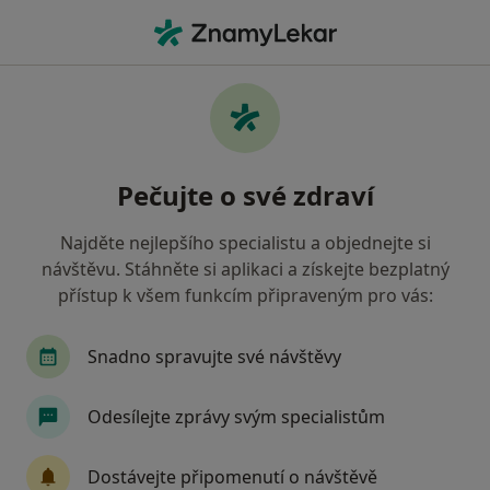
Hla
Praktický Lékař • Praha, hl město Praha
Filtry
• 1
Mapa
Doporučení praktičtí lékaři s Zdravotní
Pečujte o své zdraví
pojišťovna ministerstva vnitra ČR Praha
Jak řadíme výsledky vyhledávání?
Najděte nejlepšího specialistu a objednejte si
návštěvu. Stáhněte si aplikaci a získejte bezplatný
přístup k všem funkcím připraveným pro vás:
Snadno spravujte své návštěvy
Odesílejte zprávy svým specialistům
lékař Ihor Kistechko
Dostávejte připomenutí o návštěvě
·
Více
Praktický lékař