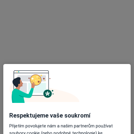
Adresa 1
Adresa 2
Praha
•
Mapa
Tento specialista nenabízí online rezervaci termínu na této adrese.
Rezervovat termín
K dispozici jsou specialisté
Tito specialisté se nacházejí mimo Praha, hl město
Praha, v oblastech blízkých vašemu vyhledávání.
Respektujeme vaše soukromí
Přijetím povolujete nám a našim partnerům používat
soubory cookie (nebo podobné technologie) ke