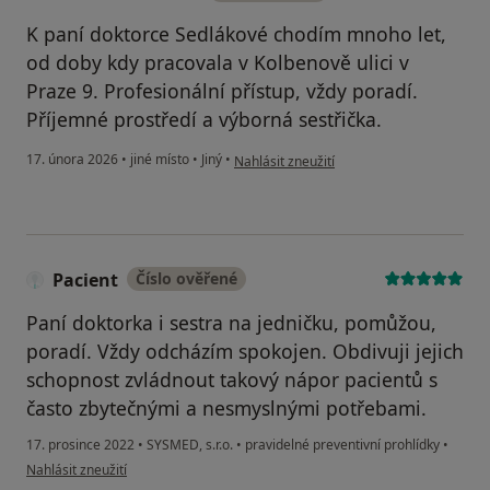
K paní doktorce Sedlákové chodím mnoho let,
od doby kdy pracovala v Kolbenově ulici v
Praze 9. Profesionální přístup, vždy poradí.
Příjemné prostředí a výborná sestřička.
podle názoru uživatele Stanislav Souček
17. února 2026
•
jiné místo
•
Jiný
•
Nahlásit zneužití
Pacient
Číslo ověřené
Paní doktorka i sestra na jedničku, pomůžou,
poradí. Vždy odcházím spokojen. Obdivuji jejich
schopnost zvládnout takový nápor pacientů s
často zbytečnými a nesmyslnými potřebami.
17. prosince 2022
•
SYSMED, s.r.o.
•
pravidelné preventivní prohlídky
•
podle názoru uživatele Pacient
Nahlásit zneužití