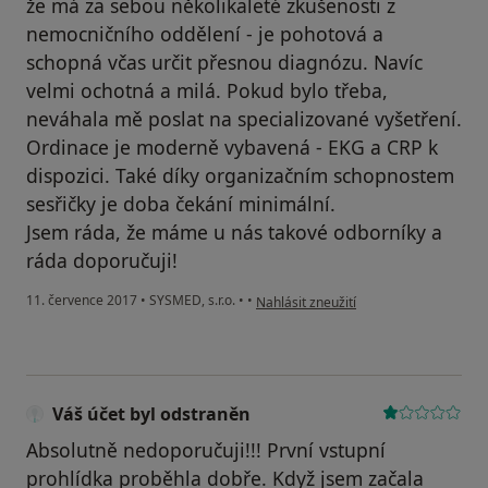
že má za sebou několikaleté zkušenosti z
nemocničního oddělení - je pohotová a
schopná včas určit přesnou diagnózu. Navíc
velmi ochotná a milá. Pokud bylo třeba,
neváhala mě poslat na specializované vyšetření.
Ordinace je moderně vybavená - EKG a CRP k
dispozici. Také díky organizačním schopnostem
sesřičky je doba čekání minimální.
Jsem ráda, že máme u nás takové odborníky a
ráda doporučuji!
podle názoru uživatele Váš účet byl o
11. července 2017
•
SYSMED, s.r.o.
•
•
Nahlásit zneužití
Váš účet byl odstraněn
Absolutně nedoporučuji!!! První vstupní
prohlídka proběhla dobře. Když jsem začala