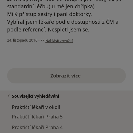
standardní léčbu( u mě jen chřipka).
Milý přístup sestry i paní doktorky.
Vybíral jsem lékaře podle dostupnosti z ČM a
podle referencí. Nespletl jsem se.
podle názoru uživatele Váš účet byl odstraněn
24. listopadu 2016
•
•
•
Nahlásit zneužití
Zobrazit více
výše uvedené názory
Související vyhledávání
Praktičtí lékaři v okolí
Praktičtí lékaři Praha 5
Praktičtí lékaři Praha 4