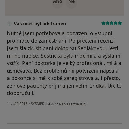
Ano
Ne
Váš účet byl odstraněn
Nutně jsem potřebovala potvrzení o vstupní
prohlídce do zaměstnání. Po přečtení recenzí
jsem šla zkusit paní doktorku Sedlákovou, jestli
mi ho napíše. Sestřička byla moc milá a vyšla mi
vstříc. Paní doktorka je velký profesionál, milá a
usměvavá. Bez problémů mi potvrzení napsala
a dokonce si mě k sobě zaregistrovala, i přesto,
že nové pacienty přijímá jen velmi zřídka. Určitě
doporučuji.
podle názoru uživatele Váš účet byl odstran
11. září 2018
•
SYSMED, s.r.o.
•
•
Nahlásit zneužití