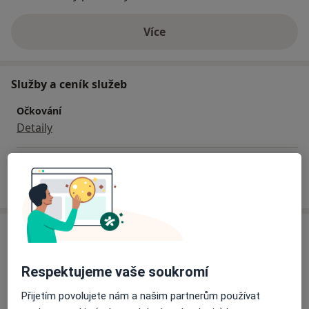
Více
o zkušenostech
Služby a ceník služeb
Očkování
Detaily
Jak fungují ceny?
Adresa
SYSMED, s.r.o.
Respektujeme vaše soukromí
Kolbenova 36/473,
Praha
19000
Přijetím povolujete nám a našim partnerům používat