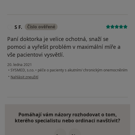
S F.
Číslo ověřené
S
Paní doktorka je velice ochotná, snaží se
pomoci a vyřešit problém v maximální míře a
vše pacientovi vysvětlí.
20. ledna 2021
•
SYSMED, s.r.o.
•
péče o pacienty s akutním/ chronickým onemocněním
podle názoru uživatele S F.
•
Nahlásit zneužití
Pomáhají vám názory rozhodovat o tom,
kterého specialistu nebo ordinaci navštívit?