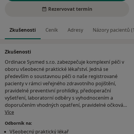
Rezervovat termín
Zkušenosti
Ceník
Adresy
Názory pacientů (
Zkušenosti
Ordinace Sysmed s.r.o. zabezpečuje komplexní péči v
oboru všeobecné praktické lékařství. Jedná se
především o soustavnou péči o naše registrované
pacienty v rámci veřejného zdravotního pojištění,
pravidelné preventivní prohlídky, předoperační
vyšetření, laboratorní odběry s vyhodnocením a
doporučením vhodných opatření, pravidelné očkování,
O mně
návštěvní službu, poradenské a konsultační služby.
Více
Podrobnosti včetně ordinačních hodin naleznete na
Odborník na:
www.sysmed.cz.
Všeobecný praktický lékař