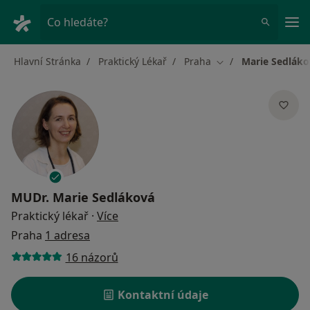
Hla
Co hledáte?
Hlavní Stránka
Praktický Lékař
Praha
Marie Sedláko
Změna města
MUDr.
Marie Sedláková
o specializacích
Praktický lékař
·
Více
Praha
1 adresa
16 názorů
Kontaktní údaje