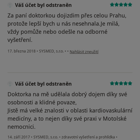
Váš účet byl odstraněn
Za paní doktorkou dojizdim přes celou Prahu,
protože lepší bych u nás nesehnala.Je milá,
vždy pomůže nebo odešle na odborné
vyšetření.
podle názoru uživatele Váš účet byl ods
17. března 2018
•
SYSMED, s.r.o.
•
•
Nahlásit zneužití
Váš účet byl odstraněn
Doktorka na mě udělala dobrý dojem díky své
osobnosti a klidné povaze,
Jistě má velké znalosti v oblasti kardiovaskulární
medicíny, a to nejen díky své praxi v Motolské
nemocnici.
14. září 2017
•
SYSMED, s.r.o.
•
zdravotní vyšetření a prohlídka
•