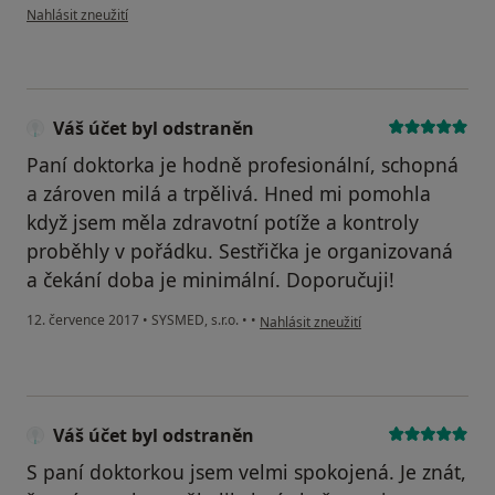
podle názoru uživatele Váš účet byl odstraněn
Nahlásit zneužití
Váš účet byl odstraněn
Paní doktorka je hodně profesionální, schopná
a zároven milá a trpělivá. Hned mi pomohla
když jsem měla zdravotní potíže a kontroly
proběhly v pořádku. Sestřička je organizovaná
a čekání doba je minimální. Doporučuji!
podle názoru uživatele Váš účet byl o
12. července 2017
•
SYSMED, s.r.o.
•
•
Nahlásit zneužití
Váš účet byl odstraněn
S paní doktorkou jsem velmi spokojená. Je znát,