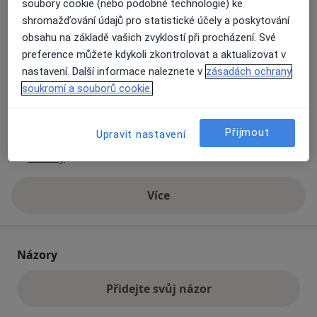
soubory cookie (nebo podobné technologie) ke
Přiblížit mapu
shromažďování údajů pro statistické účely a poskytování
se otevře v nové záložce
obsahu na základě vašich zvyklostí při procházení. Své
preference můžete kdykoli zkontrolovat a aktualizovat v
Dostupnost
Na této adrese online kalendář není aktivní
nastavení. Další informace naleznete v
zásadách ochrany
Co mám v takové situaci udělat?
soukromí a souborů cookie.
Způsoby platby (soukromé návštěvy)
Přijmout
Upravit nastavení
Na teto adrese lékař přijímá pacienty na pojišťovnu
Detaily
Více
o adrese
Názory
Přidejte svůj názor