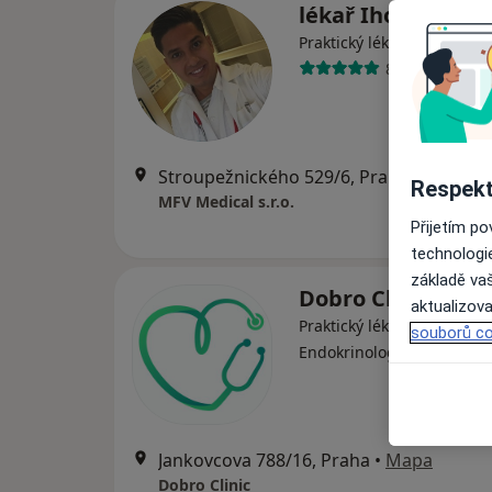
lékař Ihor Kistec
·
Více
Praktický lékař
88 názorů
Stroupežnického 529/6, Praha
•
Mapa
Respekt
MFV Medical s.r.o.
Přijetím p
technologi
základě vaš
Dobro Clinic
aktualizova
Praktický lékař, Dermatolo
souborů co
·
Více
Endokrinolog
Jankovcova 788/16, Praha
•
Mapa
Dobro Clinic