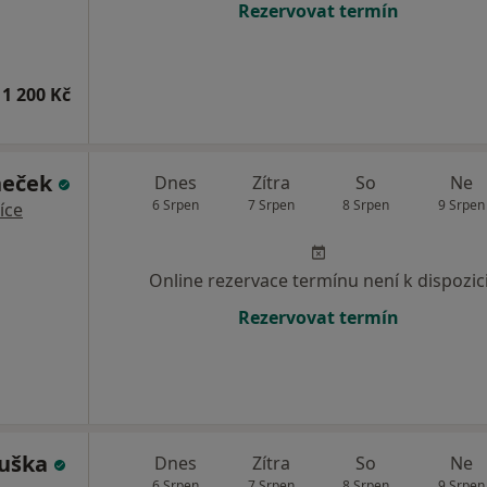
Rezervovat termín
1 200 Kč
neček
Dnes
Zítra
So
Ne
6 Srpen
7 Srpen
8 Srpen
9 Srpen
íce
Online rezervace termínu není k dispozic
Rezervovat termín
ouška
Dnes
Zítra
So
Ne
6 Srpen
7 Srpen
8 Srpen
9 Srpen