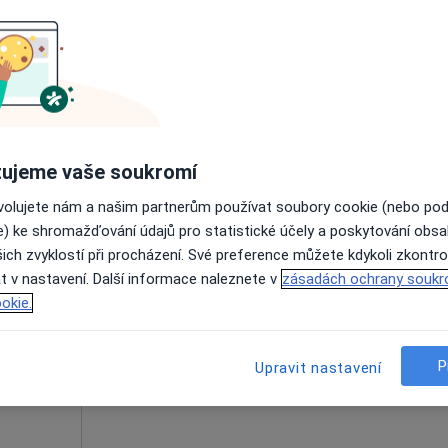
hko
Dnes
Zítra
So
Ne
6 Srpen
7 Srpen
8 Srpen
9 Srpen
Online rezervace termínu není k dispozic
Zobrazit telefonní číslo
ujeme vaše soukromí
ovolujete nám a našim partnerům používat soubory cookie (nebo po
e) ke shromažďování údajů pro statistické účely a poskytování obs
ich zvyklostí při procházení. Své preference můžete kdykoli zkontro
Dnes
Zítra
So
Ne
t v nastavení. Další informace naleznete v
zásadách ochrany soukr
6 Srpen
7 Srpen
8 Srpen
9 Srpen
g,
okie.
Online rezervace termínu není k dispozic
P
Upravit nastavení
Zobrazit profil