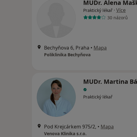
MUDr. Alena Maš
·
Více
Praktický lékař
30 názorů
Bechyňova 6, Praha
•
Mapa
Poliklinika Bechyňova
MUDr. Martina B
Praktický lékař
Pod Krejcárkem 975/2,
•
Mapa
Venova Klinika s.r.o.