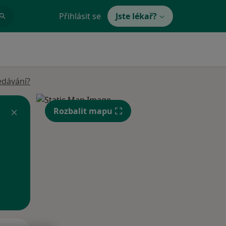
Přihlásit se
Jste lékař?
edávání?
Rozbalit mapu