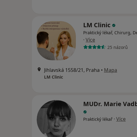
LM Clinic
Praktický lékař, Chirurg, 
·
Více
25 názorů
Jihlavská 1558/21, Praha
•
Mapa
LM Clinic
MUDr. Marie Vad
·
Více
Praktický lékař