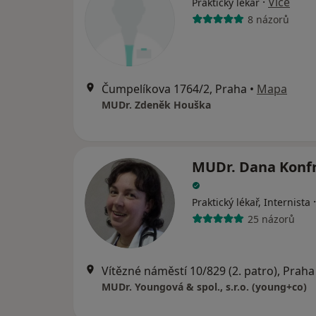
·
Více
Praktický lékař
8 názorů
Čumpelíkova 1764/2, Praha
•
Mapa
MUDr. Zdeněk Houška
MUDr. Dana Konf
Praktický lékař, Internista
25 názorů
Vítězné náměstí 10/829 (2. patro), Praha
MUDr. Youngová & spol., s.r.o. (young+co)