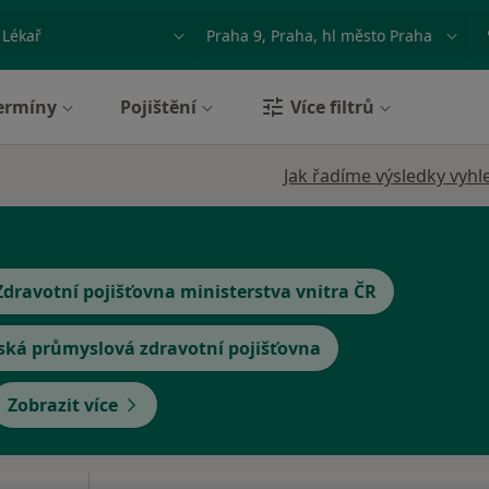
ace, nemoc nebo příjmení
Město nebo region
ermíny
Pojištění
Více filtrů
Jak řadíme výsledky vyhl
Zdravotní pojišťovna ministerstva vnitra ČR
ská průmyslová zdravotní pojišťovna
Zobrazit více