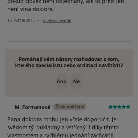
pokud člověk není objednaný, ale to přeci jen
není vina doktora.
podle názoru uživatele Váš účet byl odstraněn
13. května 2015
•
•
•
Nahlásit zneužití
Pomáhají vám názory rozhodovat o tom,
kterého specialistu nebo ordinaci navštívit?
Ano
Ne
M. Formanová
Číslo ověřené
M
Pana doktora mohu jen vřele doporučit. Je
svědomitý, důkladný a vstřícný. I díky těmto
vlastnostem a rychlému jednání zachránil