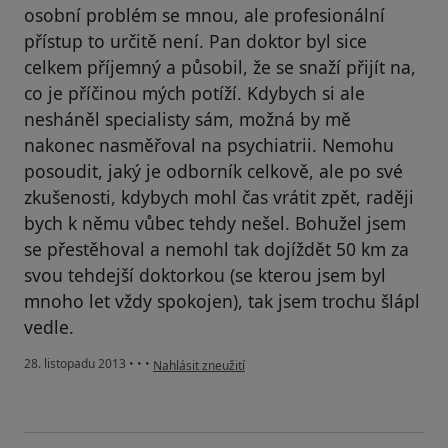
osobní problém se mnou, ale profesionální
přístup to určitě není. Pan doktor byl sice
celkem příjemný a působil, že se snaží přijít na,
co je příčinou mých potíží. Kdybych si ale
nesháněl specialisty sám, možná by mě
nakonec nasměřoval na psychiatrii. Nemohu
posoudit, jaký je odborník celkově, ale po své
zkušenosti, kdybych mohl čas vrátit zpět, raději
bych k němu vůbec tehdy nešel. Bohužel jsem
se přestěhoval a nemohl tak dojíždět 50 km za
svou tehdejší doktorkou (se kterou jsem byl
mnoho let vždy spokojen), tak jsem trochu šlápl
vedle.
podle názoru uživatele Váš účet byl odstraněn
28. listopadu 2013
•
•
•
Nahlásit zneužití