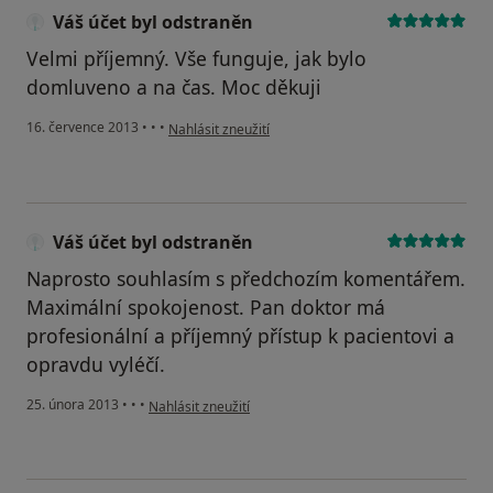
Váš účet byl odstraněn
Velmi příjemný. Vše funguje, jak bylo
domluveno a na čas. Moc děkuji
podle názoru uživatele Váš účet byl odstraněn
16. července 2013
•
•
•
Nahlásit zneužití
Váš účet byl odstraněn
Naprosto souhlasím s předchozím komentářem.
Maximální spokojenost. Pan doktor má
profesionální a příjemný přístup k pacientovi a
opravdu vyléčí.
podle názoru uživatele Váš účet byl odstraněn
25. února 2013
•
•
•
Nahlásit zneužití