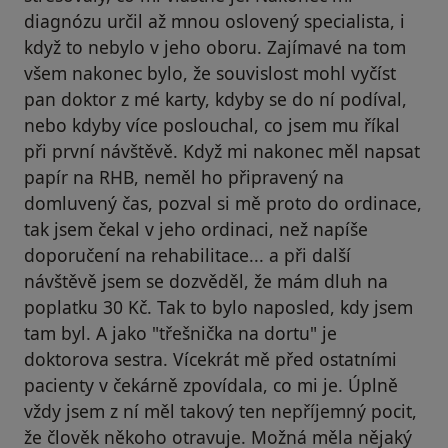
diagnózu určil až mnou oslovený specialista, i
když to nebylo v jeho oboru. Zajímavé na tom
všem nakonec bylo, že souvislost mohl vyčíst
pan doktor z mé karty, kdyby se do ní podíval,
nebo kdyby více poslouchal, co jsem mu říkal
při první návštěvě. Když mi nakonec měl napsat
papír na RHB, neměl ho připravený na
domluvený čas, pozval si mě proto do ordinace,
tak jsem čekal v jeho ordinaci, než napíše
doporučení na rehabilitace... a při další
návštěvě jsem se dozvěděl, že mám dluh na
poplatku 30 Kč. Tak to bylo naposled, kdy jsem
tam byl. A jako "třešnička na dortu" je
doktorova sestra. Vícekrát mě před ostatními
pacienty v čekárně zpovídala, co mi je. Úplně
vždy jsem z ní měl takový ten nepříjemný pocit,
že člověk někoho otravuje. Možná měla nějaký