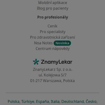
Mobilní aplikace
Blog pro pacienty
Pro profesionály
Ceník
Pro specialisty
Pro zdravotnická zařízení
Noa Notes
Novinka
Centrum nápovědy
Kontakt
ZnamyLekar - Hlavní stránka
ZnanyLekarz Sp. z o.o.
ul. Kolejowa 5/7
01-217 Warszawa, Polska
se otevře v nové záložce
se otevře v nové záložce
se otevře v nové záložce
se otevře v nové záložce
se otevře v 
se o
Polska
,
Türkiye
,
España
,
Italia
,
Deutschland
,
Česko
,