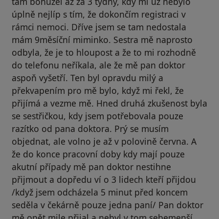
tam bohužel až za 3 týdny, kdy mi už nebylo
úplně nejlíp s tím, že dokončím registraci v
rámci nemoci. Dříve jsem se tam nedostala
mám 9měsíční miminko. Sestra mě naprosto
odbyla, že je to hloupost a že to mi rozhodně
do telefonu neříkala, ale že mě pan doktor
aspoň vyšetří. Ten byl opravdu milý a
překvapením pro mě bylo, když mi řekl, že
přijímá a vezme mě. Hned druhá zkušenost byla
se sestřičkou, kdy jsem potřebovala pouze
razítko od pana doktora. Prý se musím
objednat, ale volno je až v polovině června. A
že do konce pracovní doby kdy mají pouze
akutní případy mě pan doktor nestihne
přijmout a dopředu ví o 3 lidech kteří přijdou
/když jsem odcházela 5 minut před koncem
seděla v čekárně pouze jedna paní/ Pan doktor
mě opět mile přijal a nebyl v tom sebemenší