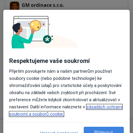
GM ordinace s.r.o.
Velenická 147/23,
Praha
Přiblížit mapu
se otevře v nové záložce
Dostupnost
Na této adrese online kalendář není aktivní
Co mám v takové situaci udělat?
Respektujeme vaše soukromí
Přijetím povolujete nám a našim partnerům používat
Způsoby platby (soukromé návštěvy)
soubory cookie (nebo podobné technologie) ke
Na teto adrese lékař přijímá pacienty na pojišťovnu
shromažďování údajů pro statistické účely a poskytování
Detaily
obsahu na základě vašich zvyklostí při procházení. Své
preference můžete kdykoli zkontrolovat a aktualizovat v
Více
nastavení. Další informace naleznete v
zásadách ochrany
o adrese
soukromí a souborů cookie.
Názory
Přijmout