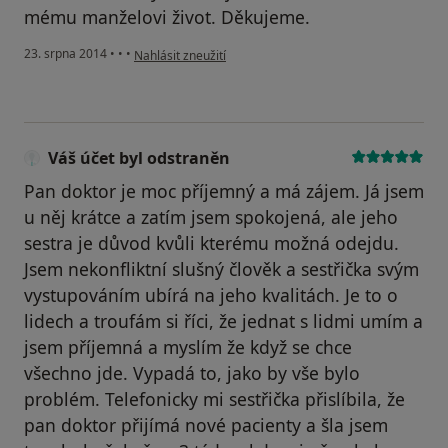
mému manželovi život. Děkujeme.
podle názoru uživatele M. Formanová
23. srpna 2014
•
•
•
Nahlásit zneužití
Váš účet byl odstraněn
Pan doktor je moc příjemný a má zájem. Já jsem
u něj krátce a zatím jsem spokojená, ale jeho
sestra je důvod kvůli kterému možná odejdu.
Jsem nekonfliktní slušný člověk a sestřička svým
vystupováním ubírá na jeho kvalitách. Je to o
lidech a troufám si říci, že jednat s lidmi umím a
jsem příjemná a myslím že když se chce
všechno jde. Vypadá to, jako by vše bylo
problém. Telefonicky mi sestřička přislíbila, že
pan doktor přijímá nové pacienty a šla jsem