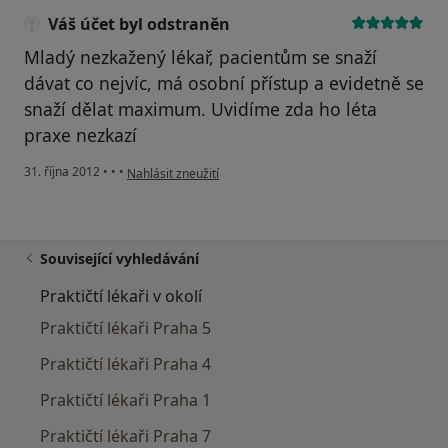
Váš účet byl odstraněn
Mladý nezkažený lékař, pacientům se snaží
dávat co nejvíc, má osobní přístup a evidetně se
snaží dělat maximum. Uvidíme zda ho léta
praxe nezkazí
podle názoru uživatele Váš účet byl odstraněn
31. října 2012
•
•
•
Nahlásit zneužití
Související vyhledávání
Praktičtí lékaři v okolí
Praktičtí lékaři Praha 5
Praktičtí lékaři Praha 4
Praktičtí lékaři Praha 1
Praktičtí lékaři Praha 7