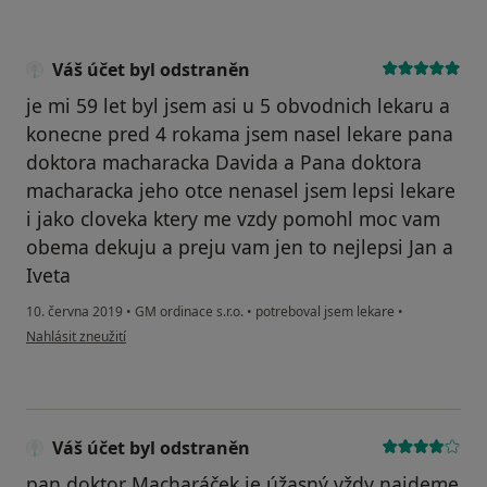
Váš účet byl odstraněn
je mi 59 let byl jsem asi u 5 obvodnich lekaru a
konecne pred 4 rokama jsem nasel lekare pana
doktora macharacka Davida a Pana doktora
macharacka jeho otce nenasel jsem lepsi lekare
i jako cloveka ktery me vzdy pomohl moc vam
obema dekuju a preju vam jen to nejlepsi Jan a
Iveta
10. června 2019
•
GM ordinace s.r.o.
•
potreboval jsem lekare
•
podle názoru uživatele Váš účet byl odstraněn
Nahlásit zneužití
Váš účet byl odstraněn
pan doktor Macharáček je úžasný vždy najdeme