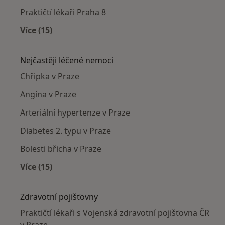
Praktičtí lékaři Praha 8
Více (15)
Více v kategorii: Praktičtí lékaři v okolí
Nejčastěji léčené nemoci
Chřipka v Praze
Angína v Praze
Arteriální hypertenze v Praze
Diabetes 2. typu v Praze
Bolesti břicha v Praze
Více (15)
Více v kategorii: Nejčastěji léčené nemoci
Zdravotní pojišťovny
Praktičtí lékaři s Vojenská zdravotní pojišťovna ČR
v Praze