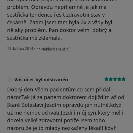
problém. Opravdu nepříjemné je jak má
sestřička tendence řešit zdravotní stav v
čekárně. Zatím jsem tam byla 2x a vždy byl
nějaký problém. Pan doktor velmi dobrý a
sestřička mě zklamala.
podle názoru uživatele Váš účet byl odstraněn
15. května 2014
•
•
•
Nahlásit zneužití
Váš účet byl odstraněn
Dobrý den Všem pacientům co sem přidali
názor.Tak já za panem doktorem dojíždím až od
Staré Boleslavi.Jezdím opravdu jen nutně,když
už mě nemoc uchvátí.Jezdí i můj syn,který měl i
docela velké zdravotní potíže.Jsem toho
názoru,že je to mladý nezkažený lékař.I když