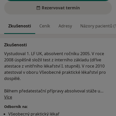
Rezervovat termín
Zkušenosti
Ceník
Adresy
Názory pacientů (
Zkušenosti
Vystudoval 1. LF UK, absolvent ročníku 2005. V roce
2008 úspěšně složil test z interního základu (dříve
atestace z vnitřního lékařství I. stupně). V roce 2010
atestoval v oboru Všeobecné praktické lékařství pro
dospělé.
Během předatestační přípravy absolvoval stáže u
O mně
praktického lékaře v Anglii (Lambeth Walk Group
Více
Practice, Londýn) a Skotsku (Pennan Place Surgery,
Odborník na:
Glasgow). V současné době je také lektorem fyziologie
Všeobecný praktický lékař
na 3.LF UK.