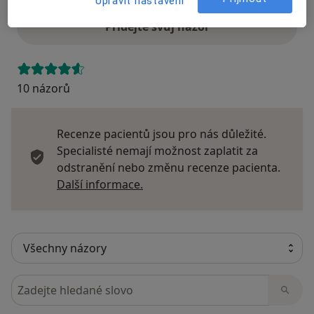
Upravit nastavení
Přidejte svůj názor
10 názorů
Recenze pacientů jsou pro nás důležité.
Specialisté nemají možnost zaplatit za
odstranění nebo změnu recenze pacienta.
Další informace o názorech
Další informace.
Hledejte v názorech