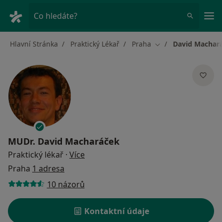
Hla
Co hledáte?
Hlavní Stránka
Praktický Lékař
Praha
David Machar
Změna města
MUDr.
David Macharáček
o specializacích
Praktický lékař
·
Více
Praha
1 adresa
10 názorů
Kontaktní údaje