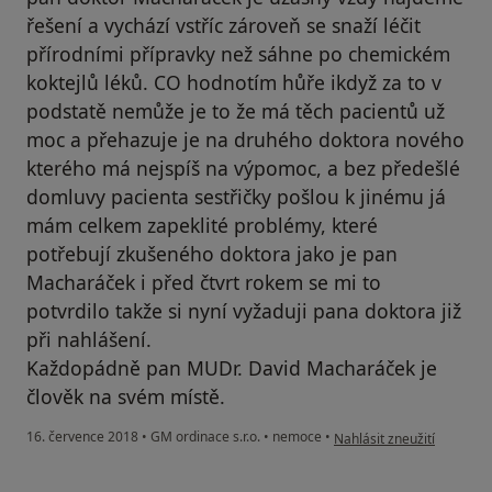
řešení a vychází vstříc zároveň se snaží léčit
přírodními přípravky než sáhne po chemickém
koktejlů léků. CO hodnotím hůře ikdyž za to v
podstatě nemůže je to že má těch pacientů už
moc a přehazuje je na druhého doktora nového
kterého má nejspíš na výpomoc, a bez předešlé
domluvy pacienta sestřičky pošlou k jinému já
mám celkem zapeklité problémy, které
potřebují zkušeného doktora jako je pan
Macharáček i před čtvrt rokem se mi to
potvrdilo takže si nyní vyžaduji pana doktora již
při nahlášení.
Každopádně pan MUDr. David Macharáček je
člověk na svém místě.
podle názoru uživatele Vá
16. července 2018
•
GM ordinace s.r.o.
•
nemoce
•
Nahlásit zneužití