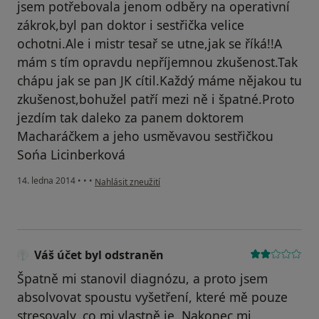
jsem potřebovala jenom odběry na operativní
zákrok,byl pan doktor i sestřička velice
ochotni.Ale i mistr tesař se utne,jak se říká!!A
mám s tím opravdu nepříjemnou zkušenost.Tak
chápu jak se pan JK cítil.Každý máme nějakou tu
zkušenost,bohužel patří mezi ně i špatné.Proto
jezdím tak daleko za panem doktorem
Macharáčkem a jeho usměvavou sestřičkou
Sońa Licinberková
podle názoru uživatele Váš účet byl odstraněn
14. ledna 2014
•
•
•
Nahlásit zneužití
Váš účet byl odstraněn
Špatně mi stanovil diagnózu, a proto jsem
absolvovat spoustu vyšetření, které mě pouze
stresovaly, co mi vlastně je. Nakonec mi