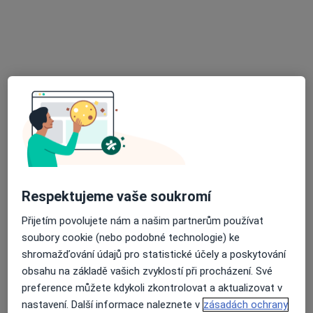
MUDr. Stanislava Rothová
Tento specialista nenabízí online rezervaci termínu na této adrese.
Rezervovat termín
Respektujeme vaše soukromí
MUDr. Pavel Maun
Přijetím povolujete nám a našim partnerům používat
·
Více
Internista, Praktický lékař
soubory cookie (nebo podobné technologie) ke
26 názorů
shromažďování údajů pro statistické účely a poskytování
obsahu na základě vašich zvyklostí při procházení. Své
Revoluční 765/19, Praha
•
Mapa
preference můžete kdykoli zkontrolovat a aktualizovat v
Praktik MUDr. Eva Skálová s.r.o.
nastavení. Další informace naleznete v
zásadách ochrany