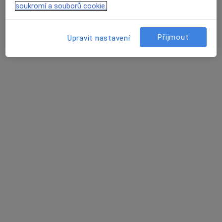
Tento specialista nenabízí online rezervaci termínu na této adrese.
soukromí a souborů cookie.
Rezervovat termín
Přijmout
Upravit nastavení
MUDr. Michaela Kruková
Internista
25 názorů
Ústecká 36a/789, Praha
•
Mapa
Cévní a interní ambulance
Tento specialista nenabízí online rezervaci termínu na této adrese.