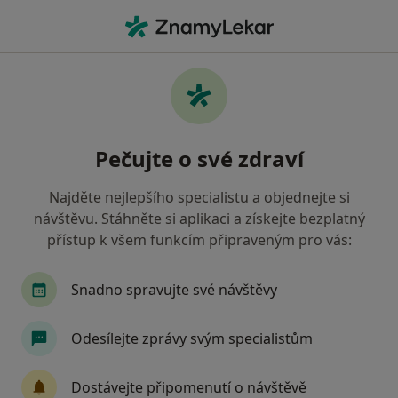
Hla
Internista • Praha, hl město Praha
Filtry
• 1
Mapa
Doporučení internisté s Zdravotní
Pečujte o své zdraví
pojišťovna ministerstva vnitra ČR Praha
Jak řadíme výsledky vyhledávání?
Najděte nejlepšího specialistu a objednejte si
návštěvu. Stáhněte si aplikaci a získejte bezplatný
přístup k všem funkcím připraveným pro vás:
Snadno spravujte své návštěvy
Odesílejte zprávy svým specialistům
MUDr. Ján Dindoš
Dostávejte připomenutí o návštěvě
·
Více
Internista, Plicní lékař, Praktický lékař