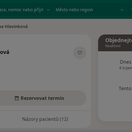
ace, nemoc nebo příjmení
Město nebo region
na Hlavinková
ěsta
Objednejt
Neaktivní
ková
ecializacích
Dnes
8 Srpen
Tento 
Rezervovat termín
Názory pacientů (12)