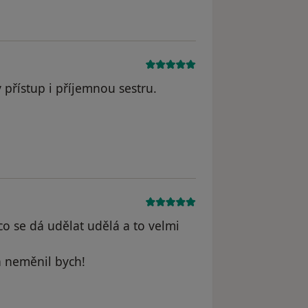
ý přístup i příjemnou sestru.
straněn
co se dá udělat udělá a to velmi
a neměnil bych!
dstraněn