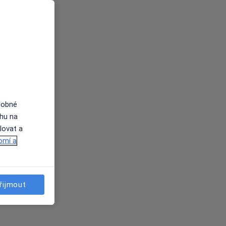
dobné
ahu na
lovat a
omí a
řijmout