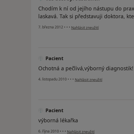
Chodím k ní od jejího nástupu do praxe
laskavá. Tak si představuji doktora, kt
podle názoru uživatele Váš účet byl o
7. března 2012
•
•
•
Nahlásit zneužití
Pacient
Ochotná a pečlivá,výborný diagnostik!
podle názoru uživatele Pacient
4. listopadu 2010
•
•
•
Nahlásit zneužití
Pacient
výborná lékařka
podle názoru uživatele Pacient
6. října 2010
•
•
•
Nahlásit zneužití