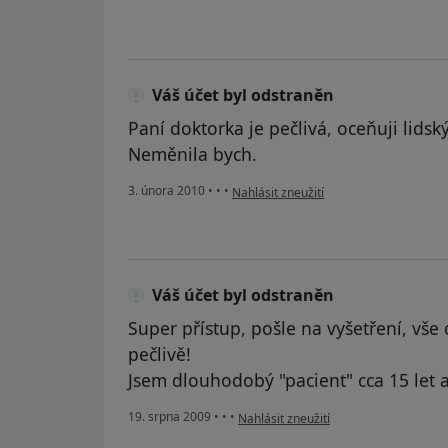
Váš účet byl odstraněn
Paní doktorka je pečlivá, oceňuji lidsk
Neměnila bych.
podle názoru uživatele Váš účet byl od
3. února 2010
•
•
•
Nahlásit zneužití
Váš účet byl odstraněn
Super přístup, pošle na vyšetření, vše 
pečlivě!
Jsem dlouhodobý "pacient" cca 15 let 
podle názoru uživatele Váš účet byl o
19. srpna 2009
•
•
•
Nahlásit zneužití