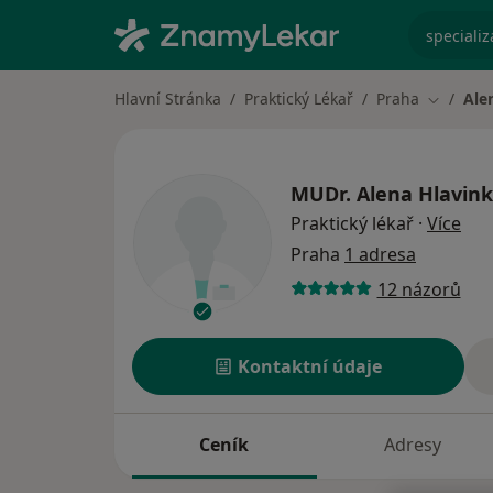
specializ
Hlavní Stránka
Praktický Lékař
Praha
Ale
Změna m
MUDr.
Alena Hlavin
o sp
Praktický lékař
·
Více
Praha
1 adresa
12 názorů
Kontaktní údaje
Ceník
Adresy