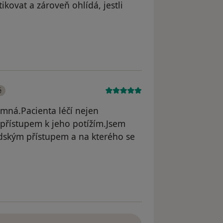
kovat a zároveň ohlídá, jestli
dstraněn
é
mná.Pacienta léčí nejen
 přístupem k jeho potížím.Jsem
idským přístupem a na kterého se
straněn