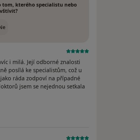
tom, kterého specialistu nebo
vštívit?
Ne
íc i milá. Její odborné znalosti
ně posílá ke specialistům, což u
 jako ráda zodpoví na případné
 doktorů jsem se nejednou setkala
traněn