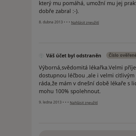
který mu pomáhá, umožní mu jej prakti
dobře zabral :-).
podle názoru uživatele Váš účet byl o
8. dubna 2013
•
•
•
Nahlásit zneužití
Váš účet byl odstraněn
Číslo ověřen
Výborná,svědomitá lékařka.Velmi příje
dostupnou léčbou ,ale i velmi citlivým
ráda,že mám v dnešní době lékaře s l
mohu 100% spolehnout.
podle názoru uživatele Váš účet byl od
9. ledna 2013
•
•
•
Nahlásit zneužití