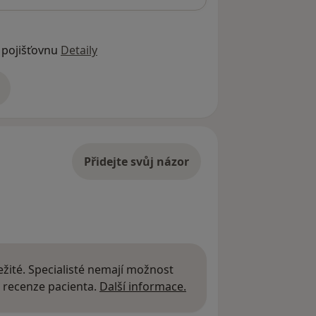
 pojišťovnu
Detaily
adrese
Přidejte svůj názor
žité. Specialisté nemají možnost
Další informace o názor
 recenze pacienta.
Další informace.