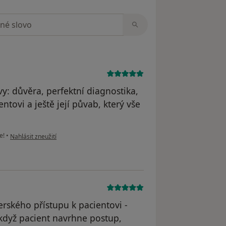
zorech
y: důvěra, perfektní diagnostika,
ntovi a ještě její půvab, který vše
podle názoru uživatele Váš účet byl odstraněn
e!
•
Nahlásit zneužití
erského přístupu k pacientovi -
když pacient navrhne postup,