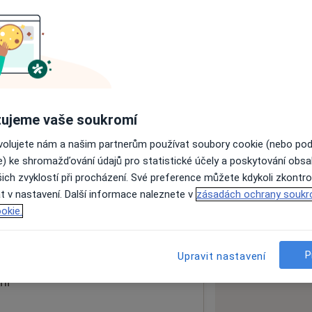
ách nejsou k dispozici
ádné informace o svých službách.
ujeme vaše soukromí
ovolujete nám a našim partnerům používat soubory cookie (nebo po
e) ke shromažďování údajů pro statistické účely a poskytování obs
ich zvyklostí při procházení. Své preference můžete kdykoli zkontro
t v nastavení. Další informace naleznete v
zásadách ochrany soukr
okie.
 mapu
 otevře v nové záložce
P
Upravit nastavení
ní