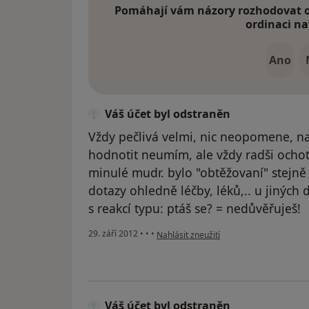
Pomáhají vám názory rozhodovat o 
ordinaci na
Ano
Váš účet byl odstraněn
Vždy pečlivá velmi, nic neopomene, nav
hodnotit neumím, ale vždy radši ochot
minulé mudr. bylo "obtěžovaní" stejně
dotazy ohledně léčby, léků,.. u jiných
s reakcí typu: ptáš se? = nedůvěřuješ!
podle názoru uživatele Váš účet byl ods
29. září 2012
•
•
•
Nahlásit zneužití
Váš účet byl odstraněn