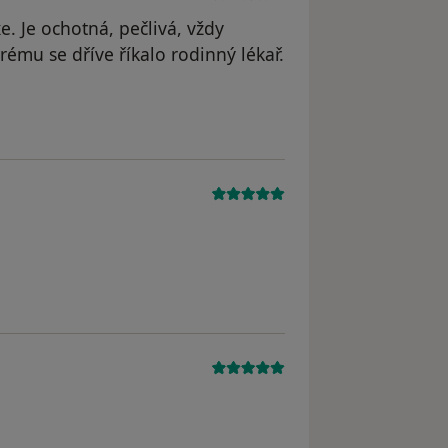
. Je ochotná, pečlivá, vždy
erému se dříve říkalo rodinný lékař.
dstraněn