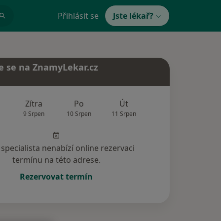
Přihlásit se
Jste lékař?
e se na ZnamyLekar.cz
Zítra
Po
Út
St
Čt
9 Srpen
10 Srpen
11 Srpen
12 Srpen
13 Srp
specialista nenabízí online rezervaci
termínu na této adrese.
Rezervovat termín