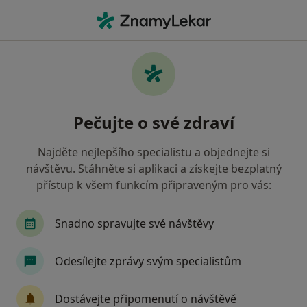
Hla
Internista • České Budějovice, jihočeský
Filtry
• 1
Mapa
Doporučení internisté s Zdravotní
Pečujte o své zdraví
pojišťovna ministerstva vnitra ČR České
Budějovice
Najděte nejlepšího specialistu a objednejte si
Jak řadíme výsledky vyhledávání?
návštěvu. Stáhněte si aplikaci a získejte bezplatný
přístup k všem funkcím připraveným pro vás:
Snadno spravujte své návštěvy
Odesílejte zprávy svým specialistům
Dostávejte připomenutí o návštěvě
Jan Hána