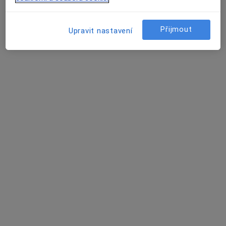
Rezervovat termín
Přijmout
Upravit nastavení
Derma Plus s.r.o.
Internista, Dermatolog, Gastroenterolog
10 názorů
Senovážné náměstí 1616, České Budějovice
•
Mapa
Derma Plus s.r.o.
Tato klinika nemá specialisty s dostupnými termíny v online kalendáři