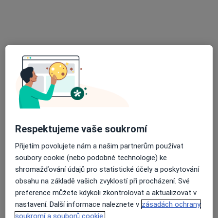
Poliklinika Medipont s.r.o.- EUROCLINICUM a.s.
Tato klinika nemá specialisty s dostupnými termíny v online kalendáři
Zobrazit profil
Respektujeme vaše soukromí
Přijetím povolujete nám a našim partnerům používat
MUDr. Milan Karpianus
soubory cookie (nebo podobné technologie) ke
Internista
shromažďování údajů pro statistické účely a poskytování
10 názorů
obsahu na základě vašich zvyklostí při procházení. Své
U Trojice 6, České Budějovice
•
Mapa
preference můžete kdykoli zkontrolovat a aktualizovat v
Interní ordinace
nastavení. Další informace naleznete v
zásadách ochrany
soukromí a souborů cookie.
Tento specialista nenabízí online rezervaci termínu na této adrese.