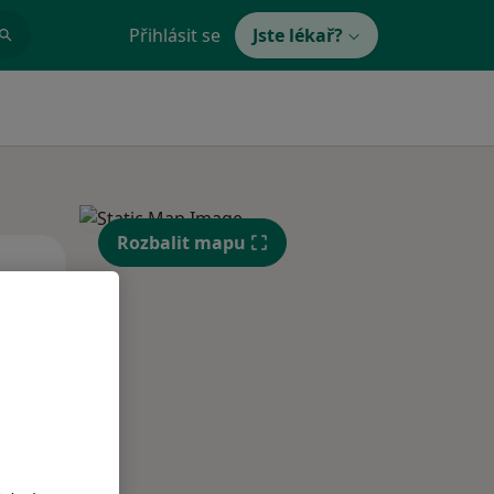
Přihlásit se
Jste lékař?
Rozbalit mapu
Čt
Pá
So
n
13 Srpen
14 Srpen
15 Srpen
i