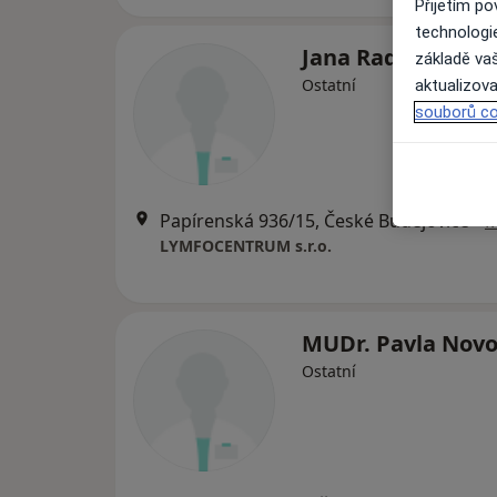
Přijetím p
technologi
Jana Radouchová
základě vaš
Ostatní
aktualizova
souborů co
Papírenská 936/15, České Budějovice
•
M
LYMFOCENTRUM s.r.o.
MUDr. Pavla Nov
Ostatní