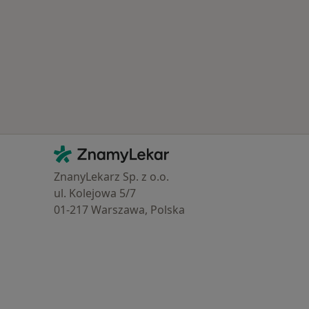
Kontakt
ZnamyLekar - Hlavní stránka
ZnanyLekarz Sp. z o.o.
ul. Kolejowa 5/7
01-217 Warszawa, Polska