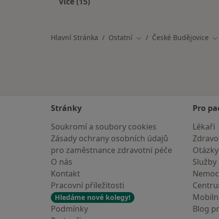
Více (15)
Více v kategorii: Specialisté, kteří 
Hlavní Stránka
Ostatní
České Budějovice
Změna města
Z
Stránky
Pro pa
Soukromí a soubory cookies
Lékaři
Zásady ochrany osobních údajů
Zdravot
pro zaměstnance zdravotní péče
Otázky
O nás
Služby
Kontakt
Nemoc
Pracovní příležitosti
Centr
Mobilní
Hledáme nové kolegy!
Podmínky
Blog p