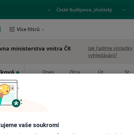
ace, nemoc nebo příjmení
Město nebo region
Více filtrů
ovna ministerstva vnitra ČR
Jak řadíme výsledky
vyhledávání?
íková
Dnes
Zítra
Út
St
9 Srpen
10 Srpen
11 Srpen
12 Srpe
Online rezervace termínu není k dispozic
Rezervovat termín
é Budějovice
•
Mapa
ujeme vaše soukromí