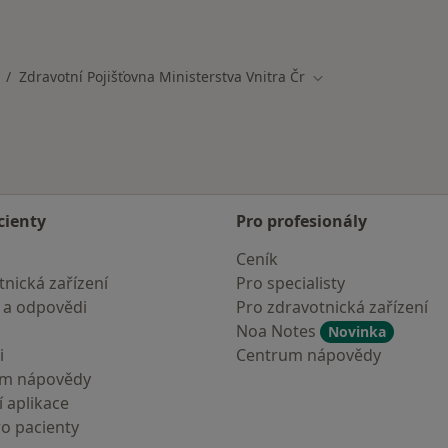
mají smlouvu s Zdravotní pojišťovna ministerstva vnitra ČR
Zdravotní Pojišťovna Ministerstva Vnitra Čr
měna města
Změna města
cienty
Pro profesionály
Ceník
nická zařízení
Pro specialisty
 a odpovědi
Pro zdravotnická zařízení
Noa Notes
Novinka
i
Centrum nápovědy
um nápovědy
 aplikace
ro pacienty