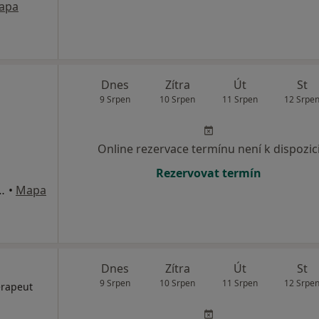
apa
Dnes
Zítra
Út
St
9 Srpen
10 Srpen
11 Srpen
12 Srpe
Online rezervace termínu není k dispozic
Rezervovat termín
6/17, České Budějovice
•
Mapa
Dnes
Zítra
Út
St
9 Srpen
10 Srpen
11 Srpen
12 Srpe
terapeut