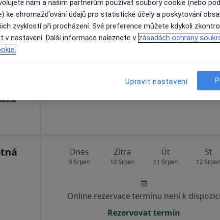
ovolujete nám a našim partnerům používat soubory cookie (nebo po
e) ke shromažďování údajů pro statistické účely a poskytování obs
Dnes
Zítra
Út
St
ich zvyklostí při procházení. Své preference můžete kdykoli zkontro
9 Srpen
10 Srpen
11 Srpen
12 Srpe
t v nastavení. Další informace naleznete v
zásadách ochrany soukr
okie.
Online rezervace termínu není k dispozic
P
Upravit nastavení
Rezervovat termín
apa
otná
Dnes
Zítra
Út
St
9 Srpen
10 Srpen
11 Srpen
12 Srpe
Online rezervace termínu není k dispozic
Rezervovat termín