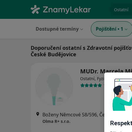
specializ
Dostupné termíny
Pojištění
•
1
Doporučení ostatní s Zdravotní pojišť
České Budějovice
MUDr. Marcela M
Ostatní, Fyzioterapeut
1 názor
Boženy Němcové 58/596, Česk
Olma R+ s.r.o.
Respekt