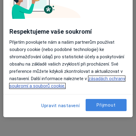
Otorinolaryngolog
5 názorů
Adresa 1
Adresa 2
Respektujeme vaše soukromí
Novohradská 1, České Budějovice
•
Mapa
Přijetím povolujete nám a našim partnerům používat
ORL ordinace
soubory cookie (nebo podobné technologie) ke
shromažďování údajů pro statistické účely a poskytování
Tento specialista nenabízí online rezervaci termínu na této adrese.
obsahu na základě vašich zvyklostí při procházení. Své
preference můžete kdykoli zkontrolovat a aktualizovat v
Rezervovat termín
nastavení. Další informace naleznete v
zásadách ochrany
soukromí a souborů cookie.
Přijmout
Upravit nastavení