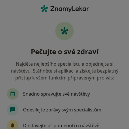
Hla
Otorinolaryngolog • České Budějovice, jihočeský
Filtry
• 1
Mapa
Doporučení otorinolaryngologové s
Pečujte o své zdraví
Zdravotní pojišťovna ministerstva vnitra ČR
České Budějovice
Najděte nejlepšího specialistu a objednejte si
Jak řadíme výsledky vyhledávání?
návštěvu. Stáhněte si aplikaci a získejte bezplatný
přístup k všem funkcím připraveným pro vás:
Snadno spravujte své návštěvy
Odesílejte zprávy svým specialistům
Dostávejte připomenutí o návštěvě
Poliklinika Medipont s.r.o.-