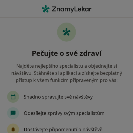
Hla
Gynekolog • České Budějovice, jihočeský
Filtry
• 1
Mapa
Doporučení gynekologové s Zdravotní
Pečujte o své zdraví
pojišťovna ministerstva vnitra ČR České
Budějovice
Najděte nejlepšího specialistu a objednejte si
Jak řadíme výsledky vyhledávání?
návštěvu. Stáhněte si aplikaci a získejte bezplatný
přístup k všem funkcím připraveným pro vás:
Snadno spravujte své návštěvy
Odesílejte zprávy svým specialistům
Dostávejte připomenutí o návštěvě
MUDr. Jaroslav Kopecký