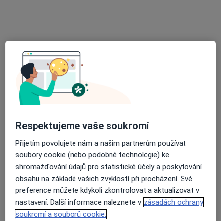
Matice školské 1786/17, České Budějovice
•
Mapa
Poliklinika Medipont s.r.o.- EUROCLINICUM a.s.
Tento specialista nenabízí online rezervaci termínu na této adrese.
Rezervovat termín
Respektujeme vaše soukromí
Přijetím povolujete nám a našim partnerům používat
soubory cookie (nebo podobné technologie) ke
MUDr. Petr Botka
shromažďování údajů pro statistické účely a poskytování
Gynekolog
obsahu na základě vašich zvyklostí při procházení. Své
40 názorů
preference můžete kdykoli zkontrolovat a aktualizovat v
nastavení. Další informace naleznete v
zásadách ochrany
Nábřeží Svat. Čecha 664, Trhové Sviny
•
Mapa
soukromí a souborů cookie.
Gynekologie