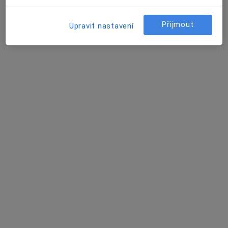
Tento specialista nenabízí online rezervaci termínu na této adrese.
Přijmout
Upravit nastavení
Rezervovat termín
MUDr. Jiří Tišer
Gynekolog
68 názorů
Piaristická 3/455, České Budějovice
•
Mapa
Gynekologicko - porodnická ordinace
Tento specialista nenabízí online rezervaci termínu na této adrese.