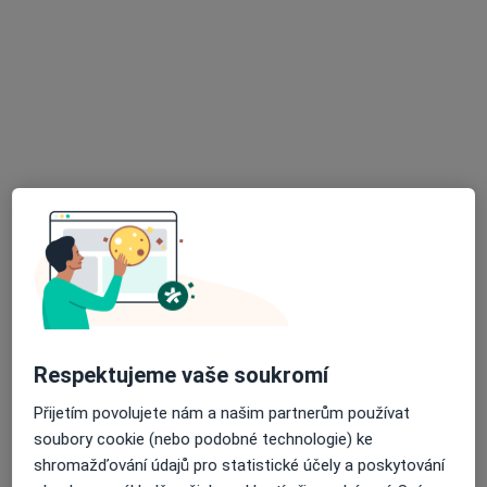
Gynekolog
60 názorů
Čsl. legií 8, České Budějovice
•
Mapa
Gynekologická ordinace
Tento specialista nenabízí online rezervaci termínu na této adrese.
Rezervovat termín
Respektujeme vaše soukromí
Přijetím povolujete nám a našim partnerům používat
MUDr. Václav Liška
soubory cookie (nebo podobné technologie) ke
Gynekolog
shromažďování údajů pro statistické účely a poskytování
90 názorů