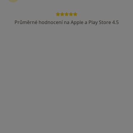
Průměrné hodnocení na Apple a Play Store 4.5
MUDr. Jaroslav Kopecký
Gynekolog
16 názorů
U Tří lvů 294, České Budějovice
•
Mapa
Gynekologická ordinace
Tento specialista nenabízí online rezervaci termínu na této adrese.
Rezervovat termín