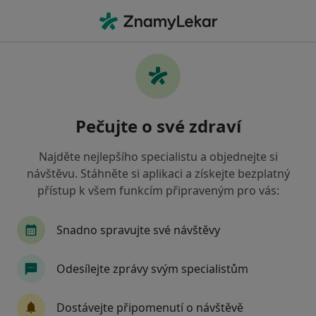
Hla
Gynekolog • České Budějovice, jihočeský
Filtry
Mapa
Gynekolog České Budějovice
Pečujte o své zdraví
Jak řadíme výsledky vyhledávání?
Najděte nejlepšího specialistu a objednejte si
návštěvu. Stáhněte si aplikaci a získejte bezplatný
Jakou pojišťovnu máte?
přístup k všem funkcím připraveným pro vás:
Všeobecná zdravotní pojišťovna
Zdravotní poj
Snadno spravujte své návštěvy
Odesílejte zprávy svým specialistům
Dostávejte připomenutí o návštěvě