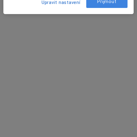
Přijmout
Upravit nastavení
MUDr. Samer Asad
·
Více
Gynekolog
722 názorů
Branická 479/21, Praha
•
Mapa
Gynekologická ambulance MUDr. Samer Asad
Gynekologické vyšetření
500 Kč
Tento specialista nenabízí online rezervaci termínu na této adrese.
Rezervovat termín