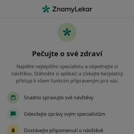
Hla
Gynekolog • Tábor, jihočeský
Filtry
Mapa
Gynekolog Tábor
Pečujte o své zdraví
Jak řadíme výsledky vyhledávání?
Najděte nejlepšího specialistu a objednejte si
návštěvu. Stáhněte si aplikaci a získejte bezplatný
Jakou pojišťovnu máte?
přístup k všem funkcím připraveným pro vás:
Všeobecná zdravotní pojišťovna
Snadno spravujte své návštěvy
Zdravotní pojišťovna ministerstva vnitra ČR
Odesílejte zprávy svým specialistům
Oborová zdravotní pojišťovna
Dostávejte připomenutí o návštěvě