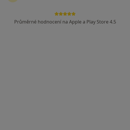
Vojenská zdravotní pojišťovna ČR
Průměrné hodnocení na Apple a Play Store 4.5
MUDr. Tomáš Vychodil
Gynekolog
39 názorů
Budějovická 553, Tábor
•
Mapa
Gynekologicko porodnická ambulance
Tento specialista nenabízí online rezervaci termínu na této adrese.
Rezervovat termín