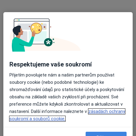
Tito specialisté se nacházejí mimo Tábor, jihočeský, v
oblastech blízkých vašemu vyhledávání.
Respektujeme vaše soukromí
MUDr. Antonín Kaprál
Přijetím povolujete nám a našim partnerům používat
·
Více
Gynekolog
soubory cookie (nebo podobné technologie) ke
579 názorů
shromažďování údajů pro statistické účely a poskytování
obsahu na základě vašich zvyklostí při procházení. Své
Milady Horákové 116/109, Praha
•
Mapa
preference můžete kdykoli zkontrolovat a aktualizovat v
Gynekologická ordinace - MUDr. Antonín Kaprál
nastavení. Další informace naleznete v
zásadách ochrany
Tento specialista nenabízí online rezervaci termínu na této adrese.
soukromí a souborů cookie.
Rezervovat termín