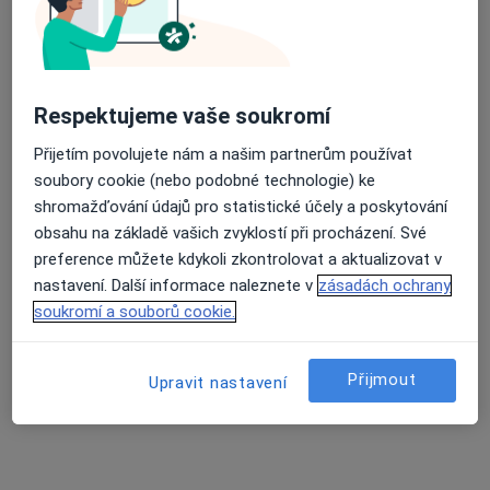
Kvapilova 2060, Tábor
•
Mapa
Gynekologická ambulance
Tento specialista nenabízí online rezervaci termínu na této adrese.
Respektujeme vaše soukromí
Rezervovat termín
Přijetím povolujete nám a našim partnerům používat
soubory cookie (nebo podobné technologie) ke
shromažďování údajů pro statistické účely a poskytování
obsahu na základě vašich zvyklostí při procházení. Své
preference můžete kdykoli zkontrolovat a aktualizovat v
nastavení. Další informace naleznete v
zásadách ochrany
soukromí a souborů cookie.
MUDr. Miloš Ježek
Přijmout
Upravit nastavení
Gynekolog
20 názorů
Budějovická 911, Tábor
•
Mapa