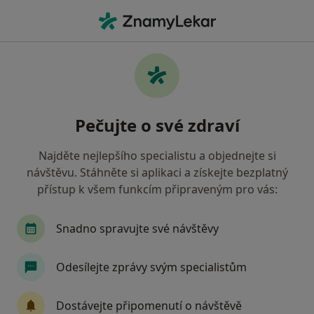
Hla
Gynekolog • Tábor, jihočeský
Filtry
• 1
Mapa
Doporučení gynekologové s Všeobecná
Pečujte o své zdraví
zdravotní pojišťovna Tábor
Jak řadíme výsledky vyhledávání?
Najděte nejlepšího specialistu a objednejte si
návštěvu. Stáhněte si aplikaci a získejte bezplatný
přístup k všem funkcím připraveným pro vás:
Snadno spravujte své návštěvy
Odesílejte zprávy svým specialistům
MUDr. Tomáš Vychodil
Dostávejte připomenutí o návštěvě
Gynekolog