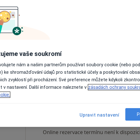
Dnes
Zítra
Ne
Po
7 Srpen
8 Srpen
9 Srpen
10 Srpe
Online rezervace termínu není k dispozic
ujeme vaše soukromí
Zobrazit telefonní číslo
a
ovolujete nám a našim partnerům používat soubory cookie (nebo po
e) ke shromažďování údajů pro statistické účely a poskytování obs
išťovnou
ich zvyklostí při procházení. Své preference můžete kdykoli zkontro
t v nastavení. Další informace naleznete v
zásadách ochrany soukr
okie.
Dnes
Zítra
Ne
Po
7 Srpen
8 Srpen
9 Srpen
10 Srpe
P
Upravit nastavení
Online rezervace termínu není k dispozic