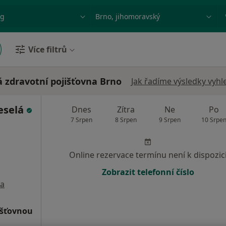
ace, nemoc nebo příjmení
Město nebo region
Více filtrů
 zdravotní pojišťovna Brno
Jak řadíme výsledky vyhl
eselá
Dnes
Zítra
Ne
Po
7 Srpen
8 Srpen
9 Srpen
10 Srpe
Online rezervace termínu není k dispozic
Zobrazit telefonní číslo
a
išťovnou