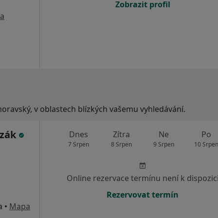
Zobrazit profil
a
moravský, v oblastech blízkých vašemu vyhledávání.
ozák
Dnes
Zítra
Ne
Po
7 Srpen
8 Srpen
9 Srpen
10 Srpe
Online rezervace termínu není k dispozic
Rezervovat termín
a
•
Mapa