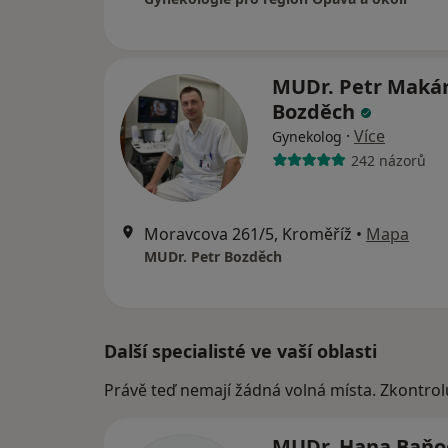
MUDr. Petr Maká
Bozděch
·
Více
Gynekolog
242 názorů
Moravcova 261/5, Kroměříž
•
Mapa
MUDr. Petr Bozděch
Další specialisté ve vaší oblasti
Právě teď nemají žádná volná místa. Zkontrol
MUDr. Hana Baňo