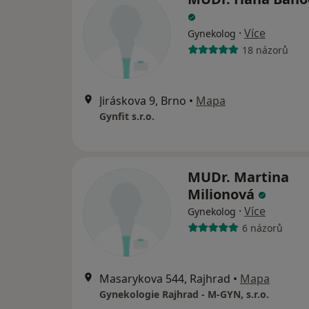
·
Více
Gynekolog
18 názorů
Jiráskova 9, Brno
•
Mapa
Gynfit s.r.o.
MUDr. Martina
Milionová
·
Více
Gynekolog
6 názorů
Masarykova 544, Rajhrad
•
Mapa
Gynekologie Rajhrad - M-GYN, s.r.o.