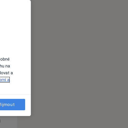
Út
St
Čt
n
11 Srpen
12 Srpen
13 Srpen
i
dobné
ahu na
lovat a
omí a
Út
St
Čt
n
11 Srpen
12 Srpen
13 Srpen
řijmout
i