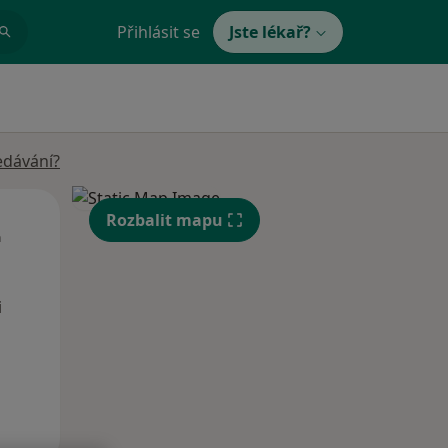
Přihlásit se
Jste lékař?
edávání?
Út
St
Čt
Rozbalit mapu
n
11 Srpen
12 Srpen
13 Srpen
i