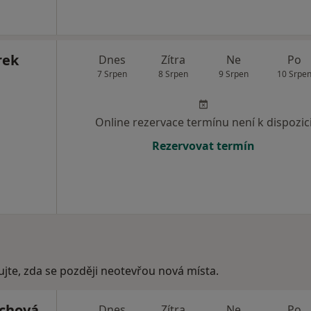
rek
Dnes
Zítra
Ne
Po
7 Srpen
8 Srpen
9 Srpen
10 Srpe
Online rezervace termínu není k dispozic
Rezervovat termín
ujte, zda se později neotevřou nová místa.
chová
Dnes
Zítra
Ne
Po