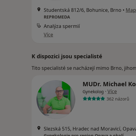
Studentská 812/6, Bohunice, Brno
•
Map
REPROMEDA
Analýza spermií
Více
K dispozici jsou specialisté
Tito specialisté se nacházejí mimo Brno, jiho
MUDr. Michael K
·
Více
Gynekolog
362 názorů
Slezská 515, Hradec nad Moravicí, Opav
Gynekologie pro region Opava a okolí