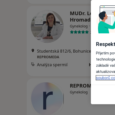
MUDr. Lenka
Hromadová
·
Více
Gynekolog
2 názory
Respekt
Studentská 812/6, Bohunice, Brno
•
Map
Přijetím p
REPROMEDA
technologi
Analýza spermií
Hrazeno poj
základě vaš
aktualizova
souborů co
REPROMEDA
Gynekolog