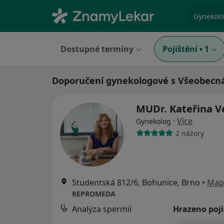
specializ
Dostupné termíny
Pojištění
•
1
Doporučení gynekologové s Všeobecná
MUDr. Kateřina V
·
Více
Gynekolog
2 názory
Studentská 812/6, Bohunice, Brno
•
Map
REPROMEDA
Analýza spermií
Hrazeno poj